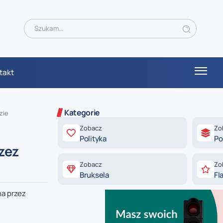
takt
Kategorie
zie
Zobacz
Zo
Polityka
Po
zez
Zobacz
Zo
Bruksela
Fl
na przez