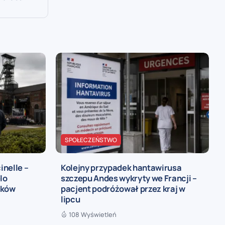
SPOŁECZEŃSTWO
inelle –
Kolejny przypadek hantawirusa
lo
szczepu Andes wykryty we Francji –
ików
pacjent podróżował przez kraj w
lipcu
108 Wyświetleń