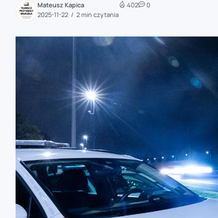
Mateusz Kapica
402
0
zaobserwuj nas
2025-11-22
2 min czytania
zaobserwuj nas
zaobserwuj nas
zaobserwuj nas