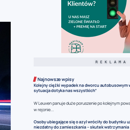
R E K L A M A
Najnowsze wpisy
Kolejny ciężki wypadek na dworcu autobusowym w
sytuacja dotyka nas wszystkich”
W Leuven panuje duże poruszenie po kolejnym pow
w rejonie...
Osoby ubiegające się o azyl wróciły do budynku 
niezdatny do zamieszkania – skutek wstrzymania