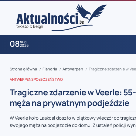
08
Aug
2026
Strona główna
Flandria
Antwerpen
Tragiczne zdarzenie w Vee
/
/
/
ANTWERPEN
SPOŁECZEŃSTWO
Tragiczne zdarzenie w Veerle: 55
męża na prywatnym podjeździe
zaobserwuj nas
W Veerle koło Laakdal doszło w piątkowy wieczór do tragicz
swojego męża na podjeździe do domu. Z ustaleń policji wynik
zaobserwuj nas