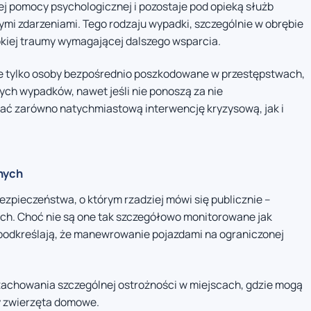
j pomocy psychologicznej i pozostaje pod opieką służb
mi zdarzeniami. Tego rodzaju wypadki, szczególnie w obrębie
okiej traumy wymagającej dalszego wsparcia.
ie tylko osoby bezpośrednio poszkodowane w przestępstwach,
ych wypadków, nawet jeśli nie ponoszą za nie
ć zarówno natychmiastową interwencję kryzysową, jak i
nych
zpieczeństwa, o którym rzadziej mówi się publicznie –
ch. Choć nie są one tak szczegółowo monitorowane jak
 podkreślają, że manewrowanie pojazdami na ograniczonej
zachowania szczególnej ostrożności w miejscach, gdzie mogą
zy zwierzęta domowe.