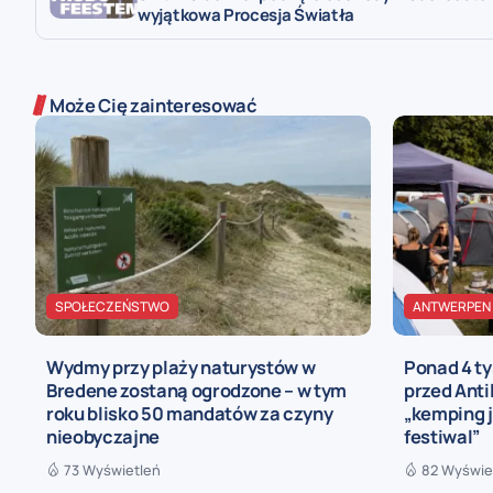
wyjątkowa Procesja Światła
Może Cię zainteresować
SPOŁECZEŃSTWO
ANTWERPEN
Wydmy przy plaży naturystów w
Ponad 4 t
Bredene zostaną ogrodzone – w tym
przed Anti
roku blisko 50 mandatów za czyny
„kemping j
nieobyczajne
festiwal”
73 Wyświetleń
82 Wyświe