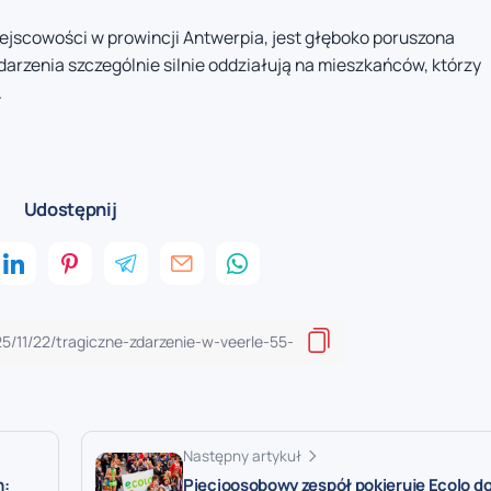
iejscowości w prowincji Antwerpia, jest głęboko poruszona
arzenia szczególnie silnie oddziałują na mieszkańców, którzy
.
Udostępnij
Następny artykuł
n:
Pięcioosobowy zespół pokieruje Ecolo d