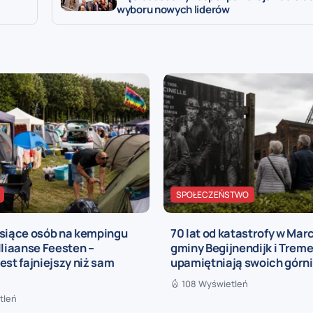
wyboru nowych liderów
SPOŁECZEŃSTWO
ysiące osób na kempingu
70 lat od katastrofy w Marc
lliaanse Feesten –
gminy Begijnendijk i Treme
est fajniejszy niż sam
upamiętniają swoich górn
108 Wyświetleń
tleń