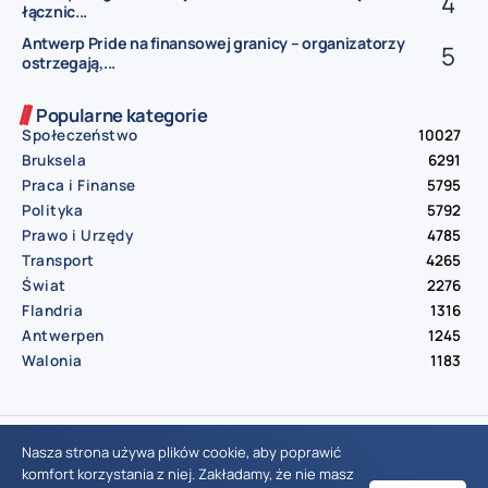
łącznic...
Antwerp Pride na finansowej granicy – organizatorzy
ostrzegają,...
Popularne kategorie
Społeczeństwo
10027
Bruksela
6291
Praca i Finanse
5795
Polityka
5792
Prawo i Urzędy
4785
Transport
4265
Świat
2276
Flandria
1316
Antwerpen
1245
Walonia
1183
© Aktualnosci.be – All Right Reserved 2016-2026
Nasza strona używa plików cookie, aby poprawić
komfort korzystania z niej. Zakładamy, że nie masz