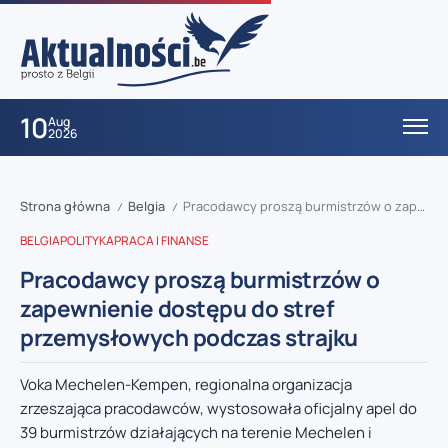
10
Aug
2026
Strona główna
Belgia
Pracodawcy proszą burmistrzów o zapewnienie dostępu do stref przemysłowych podczas strajku
/
/
BELGIA
POLITYKA
PRACA I FINANSE
Pracodawcy proszą burmistrzów o
zapewnienie dostępu do stref
przemysłowych podczas strajku
Voka Mechelen-Kempen, regionalna organizacja
zrzeszająca pracodawców, wystosowała oficjalny apel do
39 burmistrzów działających na terenie Mechelen i