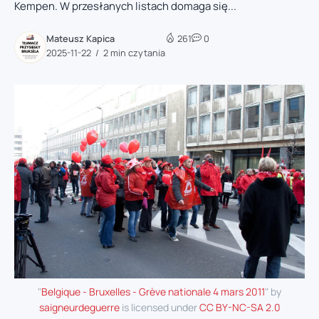
Kempen. W przesłanych listach domaga się...
Mateusz Kapica
261
0
2025-11-22
2 min czytania
"
Belgique - Bruxelles - Grève nationale 4 mars 2011
" by
saigneurdeguerre
is licensed under
CC BY-NC-SA 2.0