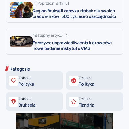
Poprzedni artykuł
Region Brukseli zamyka żłobek dla swoich
pracowników: 500 tys. euro oszczędności
Następny artykuł
Fałszywe usprawiedliwienia kierowców:
nowe badanie instytutu VIAS
Kategorie
Zobacz
Zobacz
Polityka
Polityka
Zobacz
Zobacz
Bruksela
Flandria