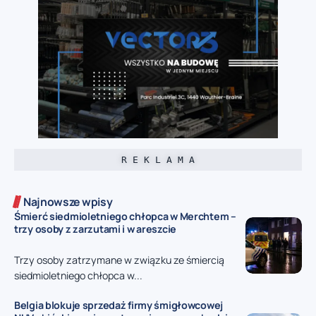
R E K L A M A
Najnowsze wpisy
Śmierć siedmioletniego chłopca w Merchtem –
trzy osoby z zarzutami i w areszcie
Trzy osoby zatrzymane w związku ze śmiercią
siedmioletniego chłopca w...
Belgia blokuje sprzedaż firmy śmigłowcowej