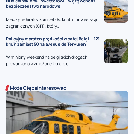
NHV chińskiemu inwestorowi – w grę wchodzi
bezpieczeństwo narodowe
Międzyfederalny komitet ds. kontroli inwestycji
zagranicznych (CFI), który...
Policyjny maraton prędkości w całej Belgii – 121
km/h zamiast 50 na avenue de Tervuren
W miniony weekend na belgijskich drogach
prowadzono wzmożone kontrole...
Może Cię zainteresować