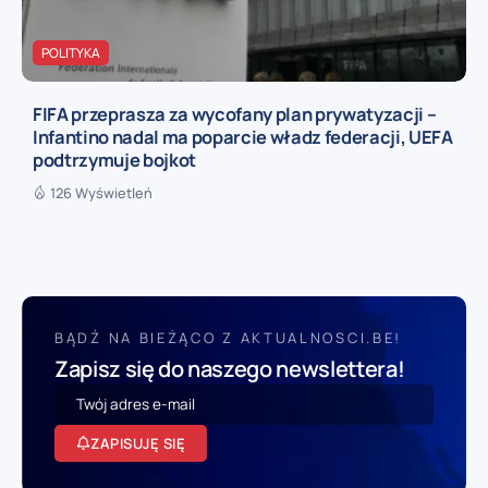
POLITYKA
FIFA przeprasza za wycofany plan prywatyzacji –
Infantino nadal ma poparcie władz federacji, UEFA
podtrzymuje bojkot
126 Wyświetleń
BĄDŹ NA BIEŻĄCO Z AKTUALNOSCI.BE!
Zapisz się do naszego newslettera!
ZAPISUJĘ SIĘ