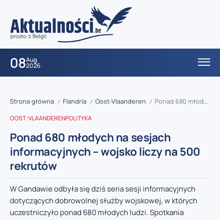
08
Aug
2026
Strona główna
Flandria
Oost-Vlaanderen
Ponad 680 młodych na sesjach informacyjnych – wojsko liczy na 500 rekrutów
/
/
/
OOST-VLAANDEREN
POLITYKA
Ponad 680 młodych na sesjach
informacyjnych – wojsko liczy na 500
rekrutów
W Gandawie odbyła się dziś seria sesji informacyjnych
dotyczących dobrowolnej służby wojskowej, w których
uczestniczyło ponad 680 młodych ludzi. Spotkania