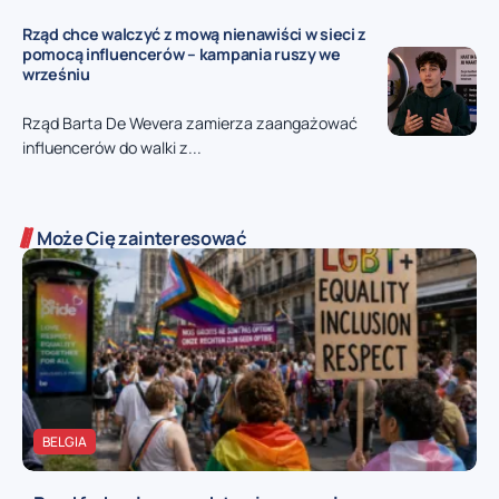
Rząd chce walczyć z mową nienawiści w sieci z
pomocą influencerów – kampania ruszy we
wrześniu
Rząd Barta De Wevera zamierza zaangażować
influencerów do walki z...
Może Cię zainteresować
BELGIA