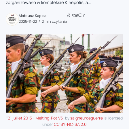
zorganizowano w kompleksie Kinepolis, a...
Mateusz Kapica
306
0
2025-11-22
2 min czytania
"
21 juillet 2015 - Melting-Pot V5
" by
saigneurdeguerre
is licensed
under
CC BY-NC-SA 2.0