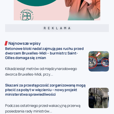
R E K L A M A
Najnowsze wpisy
Betonowe bloki nadal zajmują pas ruchu przed
dworcem Bruxelles-Midi – burmistrz Saint-
Gilles domaga się zmian
Kilkadziesiąt metrów od międzynarodowego
dworca Bruxelles-Midi, przy...
Skazani za przestępczość zorganizowaną mogą
płacić za pobyt w więzieniu – nowy projekt
ministerstwa sprawiedliwości
Podczas ostatniego przed wakacyjną przerwą
posiedzenia rady ministrów...