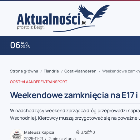
06
Aug
2026
Strona główna
Flandria
Oost-Vlaanderen
Weekendowe zamknię
/
/
/
OOST-VLAANDEREN
TRANSPORT
Weekendowe zamknięcia na E17 i
W nadchodzący weekend zarządca dróg przeprowadzi napra
zaobserwuj nas
Wschodniej. Kierowcy muszą przygotować się na poważne ut
zaobserwuj nas
Mateusz Kapica
372
0
2025-11-21
2 min czytania