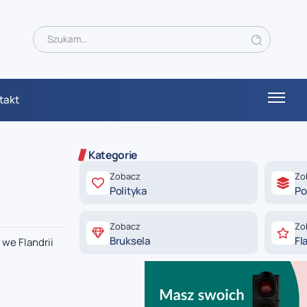
takt
Kategorie
Zobacz
Zo
Polityka
Po
Zobacz
Zo
Bruksela
Fl
we Flandrii