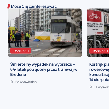
Może Cię zainteresować
TRANSPORT
TRANSPORT
Śmiertelny wypadek na wybrzeżu –
Kortrijk p
64-latek potrącony przez tramwaj w
roweroweg
Bredene
konsultac
14 sierpni
122 Wyświetleń
111 Wyświe