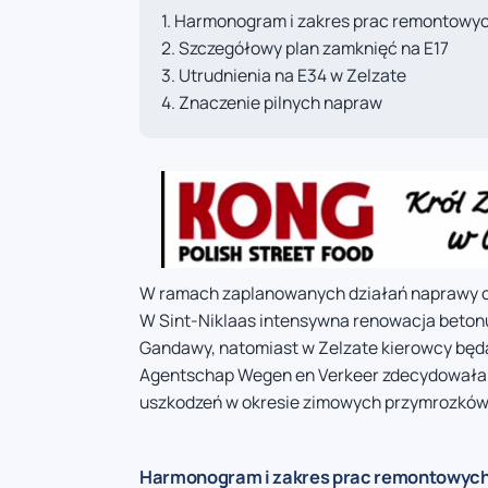
Harmonogram i zakres prac remontowy
Szczegółowy plan zamknięć na E17
Utrudnienia na E34 w Zelzate
Znaczenie pilnych napraw
W ramach zaplanowanych działań naprawy ob
W Sint-Niklaas intensywna renowacja beton
Gandawy, natomiast w Zelzate kierowcy będą 
Agentschap Wegen en Verkeer zdecydowała o 
uszkodzeń w okresie zimowych przymrozków
Harmonogram i zakres prac remontowyc