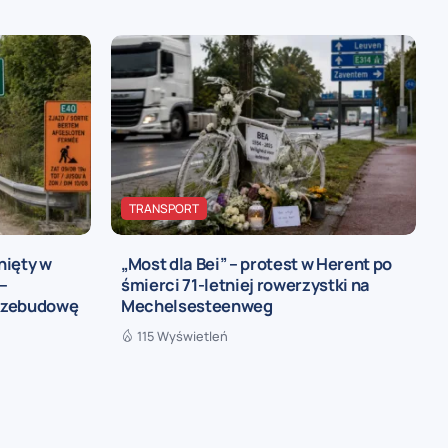
TRANSPORT
nięty w
„Most dla Bei” – protest w Herent po
 –
śmierci 71-letniej rowerzystki na
rzebudowę
Mechelsesteenweg
115 Wyświetleń