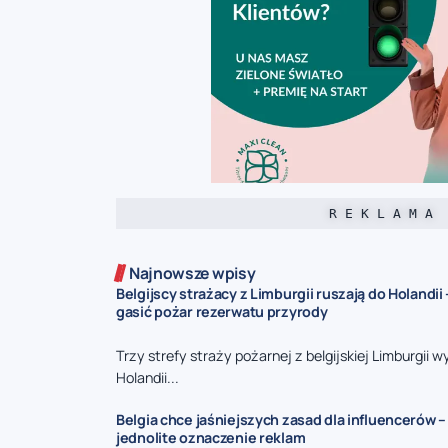
R E K L A M A
Najnowsze wpisy
Belgijscy strażacy z Limburgii ruszają do Holandi
gasić pożar rezerwatu przyrody
Trzy strefy straży pożarnej z belgijskiej Limburgii w
Holandii...
Belgia chce jaśniejszych zasad dla influencerów –
jednolite oznaczenie reklam