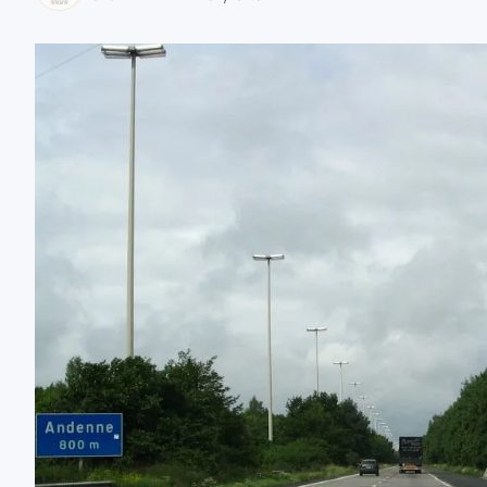
zaobserwuj nas
zaobserwuj nas
zaobserwuj nas
zaobserwuj nas