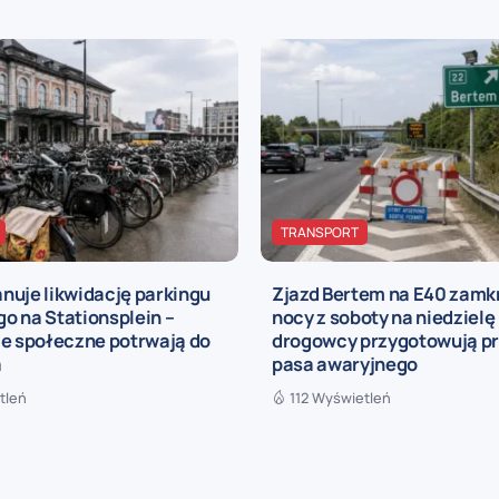
TRANSPORT
lanuje likwidację parkingu
Zjazd Bertem na E40 zamk
o na Stationsplein –
nocy z soboty na niedzielę
je społeczne potrwają do
drogowcy przygotowują p
a
pasa awaryjnego
tleń
112 Wyświetleń