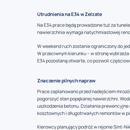
Utrudnienia na E34 w Zelzate
Na E34 prace będą prowadzone tuż za tunele
nawierzchnia wymaga natychmiastowej reno
W weekend ruch zostanie ograniczony do je
W przeciwnym kierunku – w stronę wybrzeża –
E34 pozostaną otwarte, co pozwoli częściow
Znaczenie pilnych napraw
Prace zaplanowano przed nadejściem mrozó
pogorszyć stan popękanej nawierzchni. Woda 
uszkodzenia betonu. Działania prewencyjne
kosztownych i długotrwałych remontów w pó
Kierowcy planujący podróż w rejonie Sint-Nik