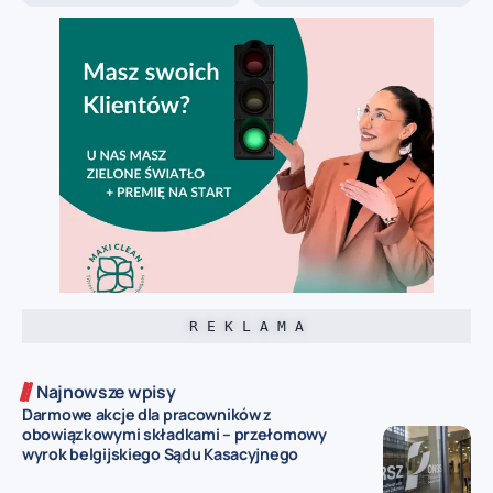
R E K L A M A
Najnowsze wpisy
Darmowe akcje dla pracowników z
obowiązkowymi składkami – przełomowy
wyrok belgijskiego Sądu Kasacyjnego