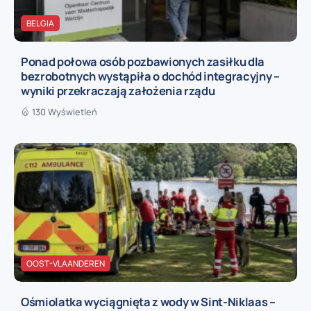
BELGIA
Ponad połowa osób pozbawionych zasiłku dla
bezrobotnych wystąpiła o dochód integracyjny –
wyniki przekraczają założenia rządu
130 Wyświetleń
OOST-VLAANDEREN
Ośmiolatka wyciągnięta z wody w Sint-Niklaas –