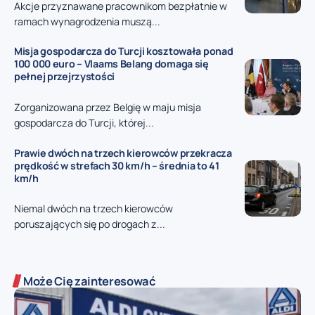
Akcje przyznawane pracownikom bezpłatnie w
ramach wynagrodzenia muszą...
Misja gospodarcza do Turcji kosztowała ponad
100 000 euro – Vlaams Belang domaga się
pełnej przejrzystości
Zorganizowana przez Belgię w maju misja
gospodarcza do Turcji, której...
Prawie dwóch na trzech kierowców przekracza
prędkość w strefach 30 km/h – średnia to 41
km/h
Niemal dwóch na trzech kierowców
poruszających się po drogach z...
Może Cię zainteresować