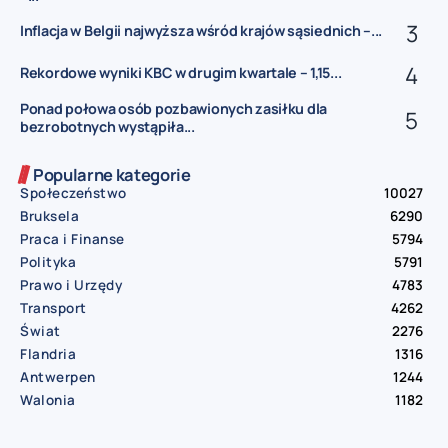
Inflacja w Belgii najwyższa wśród krajów sąsiednich –...
Rekordowe wyniki KBC w drugim kwartale – 1,15...
Ponad połowa osób pozbawionych zasiłku dla
bezrobotnych wystąpiła...
Popularne kategorie
Społeczeństwo
10027
Bruksela
6290
Praca i Finanse
5794
Polityka
5791
Prawo i Urzędy
4783
Transport
4262
Świat
2276
Flandria
1316
Antwerpen
1244
Walonia
1182