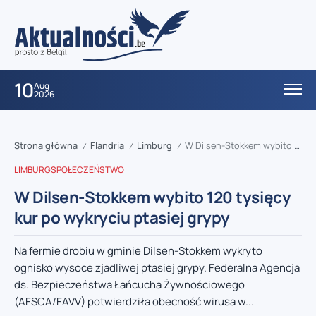
10
Aug
2026
Strona główna
Flandria
Limburg
W Dilsen-Stokkem wybito 120 tysięcy kur po wykryciu ptasiej grypy
/
/
/
LIMBURG
SPOŁECZEŃSTWO
W Dilsen-Stokkem wybito 120 tysięcy
kur po wykryciu ptasiej grypy
Na fermie drobiu w gminie Dilsen-Stokkem wykryto
ognisko wysoce zjadliwej ptasiej grypy. Federalna Agencja
ds. Bezpieczeństwa Łańcucha Żywnościowego
(AFSCA/FAVV) potwierdziła obecność wirusa w...