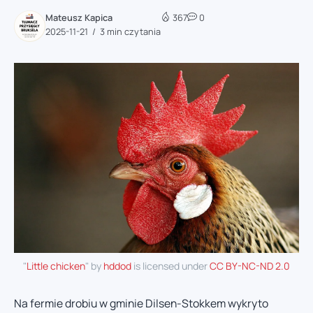
Mateusz Kapica
367
0
2025-11-21
3 min czytania
"
Little chicken
" by
hddod
is licensed under
CC BY-NC-ND 2.0
Na fermie drobiu w gminie Dilsen-Stokkem wykryto