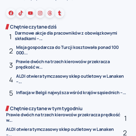
Chętnie czytane dziś
Darmowe akcje dla pracowników z obowiązkowymi
składkami –...
Misja gospodarcza do Turcji kosztowała ponad 100
000...
Prawie dwóch na trzech kierowców przekracza
prędkość w...
ALDI otwiera tymczasowy sklep outletowy w Lanaken
–...
Inflacja w Belgii najwyższa wśród krajów sąsiednich –...
Chętnie czytane w tym tygodniu
Prawie dwóch na trzech kierowców przekracza prędkość
w...
ALDI otwiera tymczasowy sklep outletowy w Lanaken
–...