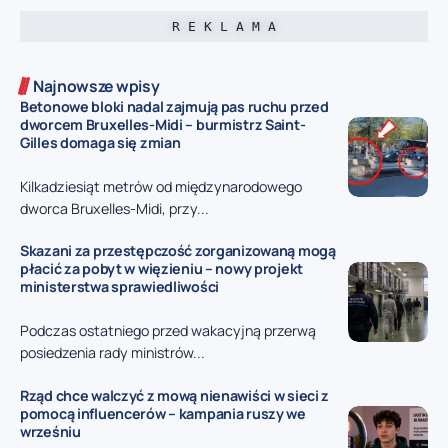
R E K L A M A
Najnowsze wpisy
Betonowe bloki nadal zajmują pas ruchu przed
dworcem Bruxelles-Midi – burmistrz Saint-
Gilles domaga się zmian
Kilkadziesiąt metrów od międzynarodowego
dworca Bruxelles-Midi, przy...
Skazani za przestępczość zorganizowaną mogą
płacić za pobyt w więzieniu – nowy projekt
ministerstwa sprawiedliwości
Podczas ostatniego przed wakacyjną przerwą
posiedzenia rady ministrów...
Rząd chce walczyć z mową nienawiści w sieci z
pomocą influencerów – kampania ruszy we
wrześniu