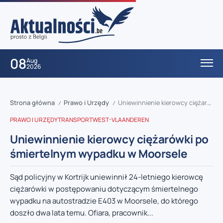
08
Aug
2026
Strona główna
Prawo i Urzędy
Uniewinnienie kierowcy ciężarówki po śmiertelnym wypadku w Moorsele
/
/
PRAWO I URZĘDY
TRANSPORT
WEST-VLAANDEREN
Uniewinnienie kierowcy ciężarówki po
śmiertelnym wypadku w Moorsele
Sąd policyjny w Kortrijk uniewinnił 24-letniego kierowcę
ciężarówki w postępowaniu dotyczącym śmiertelnego
wypadku na autostradzie E403 w Moorsele, do którego
doszło dwa lata temu. Ofiara, pracownik...