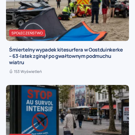
SPOŁECZEŃSTWO
Śmiertelny wypadek kitesurfera w Oostduinkerke
– 63-latek zginął po gwałtownym podmuchu
wiatru
153 Wyświetleń