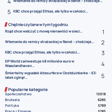
Włamanie do remizy strażackiej w Ranst – złodzieje...
KBC chce przejąć Ethias, ale tylko w całości...
Chętnie czytane w tym tygodniu
Rząd chce walczyć z mową nienawiści w sieci...
Włamanie do remizy strażackiej w Ranst – złodzieje...
KBC chce przejąć Ethias, ale tylko w całości...
DP World zainwestuje 48 milionów euro w
Waaslandhaven...
Śmiertelny wypadek kitesurfera w Oostduinkerke – 63-
latek zginął...
Popularne kategorie
Społeczeństwo
10018
Bruksela
6285
Polityka
5789
Praca i Finanse
5785