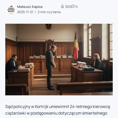
Mateusz Kapica
300
0
2025-11-21
2 min czytania
Sąd policyjny w Kortrijk uniewinnił 24-letniego kierowcę
ciężarówki w postępowaniu dotyczącym śmiertelnego