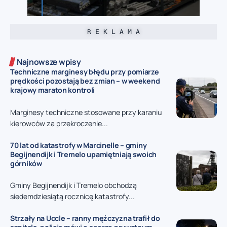
R E K L A M A
Najnowsze wpisy
Techniczne marginesy błędu przy pomiarze
prędkości pozostają bez zmian – w weekend
krajowy maraton kontroli
Marginesy techniczne stosowane przy karaniu
kierowców za przekroczenie...
70 lat od katastrofy w Marcinelle – gminy
Begijnendijk i Tremelo upamiętniają swoich
górników
Gminy Begijnendijk i Tremelo obchodzą
siedemdziesiątą rocznicę katastrofy...
Strzały na Uccle – ranny mężczyzna trafił do