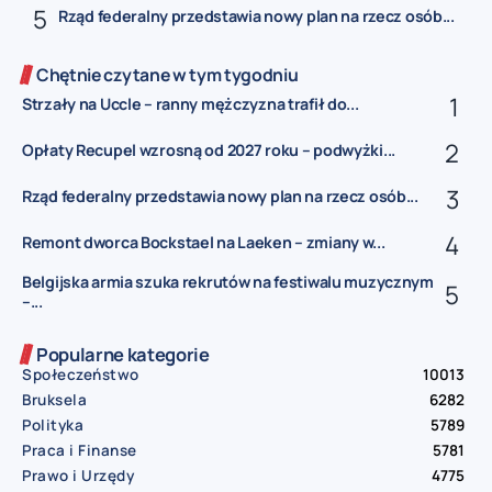
Rząd federalny przedstawia nowy plan na rzecz osób...
Chętnie czytane w tym tygodniu
Strzały na Uccle – ranny mężczyzna trafił do...
Opłaty Recupel wzrosną od 2027 roku – podwyżki...
Rząd federalny przedstawia nowy plan na rzecz osób...
Remont dworca Bockstael na Laeken – zmiany w...
Belgijska armia szuka rekrutów na festiwalu muzycznym
–...
Popularne kategorie
Społeczeństwo
10013
Bruksela
6282
Polityka
5789
Praca i Finanse
5781
Prawo i Urzędy
4775