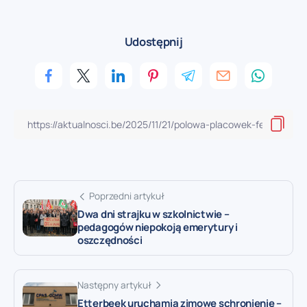
Udostępnij
Poprzedni artykuł
Dwa dni strajku w szkolnictwie –
pedagogów niepokoją emerytury i
oszczędności
Następny artykuł
Etterbeek uruchamia zimowe schronienie –