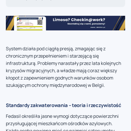
System działa pod ciągłą presją, zmagając się z
chronicznym przepełnieniem i starzejącą się
infrastrukturą. Problemy narastały przez lata kolejnych
kryzysów migracyjnych, a władze mają coraz większy
kłopot z zapewnieniem godnych warunków osobom
szukającym ochrony międzynarodowej w Belgii.
Standardy zakwaterowania – teoria i rzeczywistość
Fedasil określiła jasne wymogi dotyczące powierzchni
przysługującej mieszkańcom ośrodków azylowych.
Każda osoba powinna mieć co najmniej cztery metry