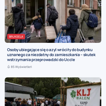
BRUKSELA
Osoby ubiegające się o azyl wróciły do budynku
uznanego za niezdatny do zamieszkania – skutek
wstrzymania przeprowadzki do Uccle
85 Wyświetleń