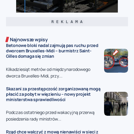
R E K L A M A
Najnowsze wpisy
Betonowe bloki nadal zajmują pas ruchu przed
dworcem Bruxelles-Midi – burmistrz Saint-
Gilles domaga się zmian
Kilkadziesiąt metrów od międzynarodowego
dworca Bruxelles-Midi, przy...
Skazani za przestępczość zorganizowaną mogą
płacić za pobyt w więzieniu – nowy projekt
ministerstwa sprawiedliwości
Podczas ostatniego przed wakacyjną przerwą
posiedzenia rady ministrów...
Rząd chce walczyć z mową nienawiści w sieci z