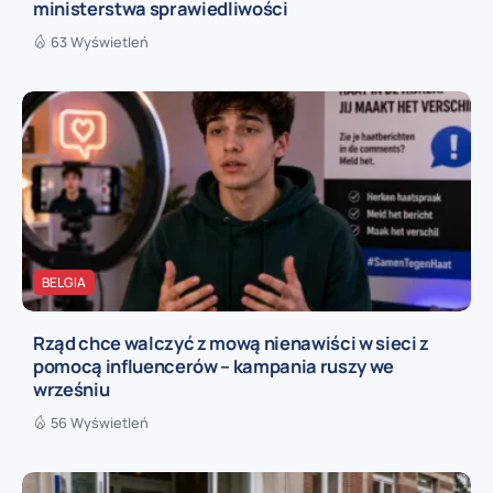
ministerstwa sprawiedliwości
63 Wyświetleń
BELGIA
Rząd chce walczyć z mową nienawiści w sieci z
pomocą influencerów – kampania ruszy we
wrześniu
56 Wyświetleń