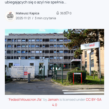
ubiegających się o azyl nie spełnia...
Mateusz Kapica
363
0
2025-11-21
3 min czytania
"
Fedasil Mouscron J1a
" by
Jamain
is licensed under
CC BY-SA
4.0