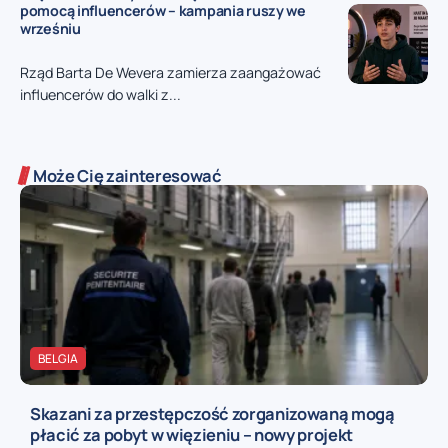
pomocą influencerów – kampania ruszy we
wrześniu
Rząd Barta De Wevera zamierza zaangażować
influencerów do walki z...
Może Cię zainteresować
BELGIA
Skazani za przestępczość zorganizowaną mogą
płacić za pobyt w więzieniu – nowy projekt