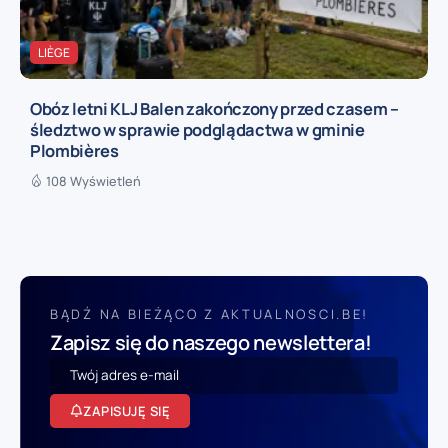
LIÈGE
Obóz letni KLJ Balen zakończony przed czasem –
śledztwo w sprawie podglądactwa w gminie
Plombières
108 Wyświetleń
BĄDŹ NA BIEŻĄCO Z AKTUALNOSCI.BE!
Zapisz się do naszego newslettera!
ZAPISUJĘ SIĘ