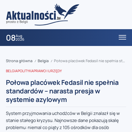
08
Aug
2026
Strona główna
Belgia
Połowa placówek Fedasil nie spełnia standardów – narasta presja w systemie azylowym
/
/
BELGIA
POLITYKA
PRAWO I URZĘDY
Połowa placówek Fedasil nie spełnia
standardów – narasta presja w
systemie azylowym
System przyjmowania uchodźców w Belgii znalazł się w
stanie stałego kryzysu. Najnowsze dane pokazują skalę
problemu: niemal co piąty z 105 ośrodków dla osób