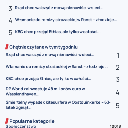
Rząd chce walczyć z mową nienawiści w sieci...
Włamanie do remizy strażackiej w Ranst – złodzieje...
KBC chce przejąć Ethias, ale tylko w całości...
Chętnie czytane w tym tygodniu
Rząd chce walczyć z mową nienawiści w sieci...
Włamanie do remizy strażackiej w Ranst – złodzieje...
KBC chce przejąć Ethias, ale tylko w całości...
DP World zainwestuje 48 milionów euro w
Waaslandhaven...
Śmiertelny wypadek kitesurfera w Oostduinkerke – 63-
latek zginął...
Popularne kategorie
Społeczeństwo
10018