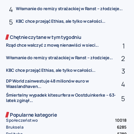
Włamanie do remizy strażackiej w Ranst – złodzieje...
KBC chce przejąć Ethias, ale tylko w całości...
Chętnie czytane w tym tygodniu
Rząd chce walczyć z mową nienawiści w sieci...
Włamanie do remizy strażackiej w Ranst – złodzieje...
KBC chce przejąć Ethias, ale tylko w całości...
DP World zainwestuje 48 milionów euro w
Waaslandhaven...
Śmiertelny wypadek kitesurfera w Oostduinkerke – 63-
latek zginął...
Popularne kategorie
Społeczeństwo
10018
Bruksela
6285
Polityka
5789