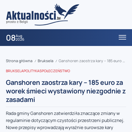
08
Aug
2026
Strona główna
Bruksela
Ganshoren zaostrza kary – 185 euro za worek śmieci wystawiony niezgodnie z zasadami
/
/
BRUKSELA
POLITYKA
SPOŁECZEŃSTWO
Ganshoren zaostrza kary – 185 euro za
worek śmieci wystawiony niezgodnie z
zasadami
Rada gminy Ganshoren zatwierdziła znaczące zmiany w
regulaminie dotyczącym czystości przestrzeni publicznej.
Nowe przepisy wprowadzają wyraźnie surowsze kary