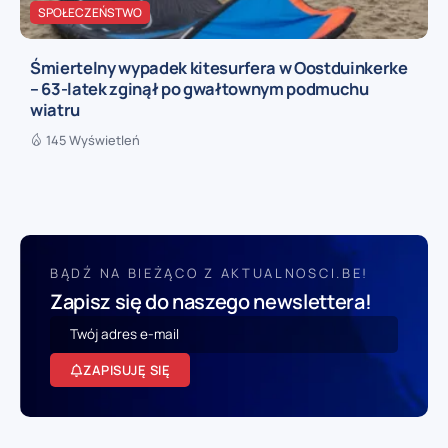
SPOŁECZEŃSTWO
Śmiertelny wypadek kitesurfera w Oostduinkerke
– 63-latek zginął po gwałtownym podmuchu
wiatru
145 Wyświetleń
BĄDŹ NA BIEŻĄCO Z AKTUALNOSCI.BE!
Zapisz się do naszego newslettera!
ZAPISUJĘ SIĘ