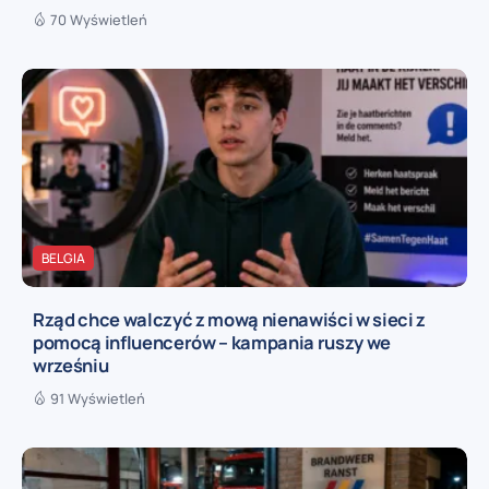
70 Wyświetleń
BELGIA
Rząd chce walczyć z mową nienawiści w sieci z
pomocą influencerów – kampania ruszy we
wrześniu
91 Wyświetleń