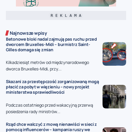
R E K L A M A
Najnowsze wpisy
Betonowe bloki nadal zajmują pas ruchu przed
dworcem Bruxelles-Midi – burmistrz Saint-
Gilles domaga się zmian
Kilkadziesiąt metrów od międzynarodowego
dworca Bruxelles-Midi, przy...
Skazani za przestępczość zorganizowaną mogą
płacić za pobyt w więzieniu – nowy projekt
ministerstwa sprawiedliwości
Podczas ostatniego przed wakacyjną przerwą
posiedzenia rady ministrów...
Rząd chce walczyć z mową nienawiści w sieci z
pomocą influencerów – kampania ruszy we