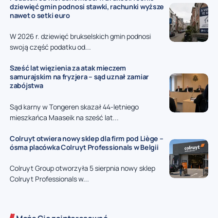
dziewięć gmin podnosi stawki, rachunki wyższe
nawet o setki euro
W 2026 r. dziewięć brukselskich gmin podnosi
swoją część podatku od...
Sześć lat więzienia za atak mieczem
samurajskim na fryzjera – sąd uznał zamiar
zabójstwa
Sąd karny w Tongeren skazał 44-letniego
mieszkańca Maaseik na sześć lat...
Colruyt otwiera nowy sklep dla firm pod Liège –
ósma placówka Colruyt Professionals w Belgii
Colruyt Group otworzyła 5 sierpnia nowy sklep
Colruyt Professionals w...