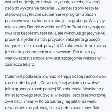
wyraził nadzieję, że łatwiejszy dostęp zachęci więcej
osób do wykonania badania. „Z jednej strony testy te
stanowią użyteczne uzupełnienie programu badań
przesiewowych w kierunku raka jelita grubego. Wszyscy
mieszkańcy Flandrii w wieku od 50 do 74 lat otrzymują co
dwa lata bezpłatny test kału, ale wykonuje go jedynie 48
procent. A jeden na trzy przypadki raka jelita grubego
diagnozuje się u osób powyżej 74. roku życia, które nie są
już objęte programem przesiewowym. Dla tej grupy
wiekowej test samodzielny jest szczególnie wskazany” –
zaznacza lekarz.
Colemont podkreśla również rosnącą liczbę zachorowań
u osób młodszych. „Coraz częściej widzimy nowotwór
jelita grubego u osób poniżej 50. roku życia. Wynika to z
mniej zdrowego stylu życia, większej ilości przetworzonej
żywności, zmian w florze bakteryjnej jelit oraz wielu
czynników, których wciąż nie w pełni rozumiemy. Rak