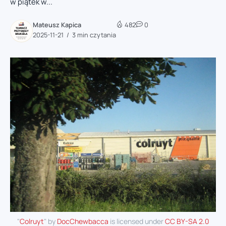
w piątek w...
Mateusz Kapica
482
0
2025-11-21
3 min czytania
"
Colruyt
" by
DocChewbacca
is licensed under
CC BY-SA 2.0