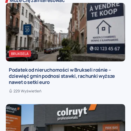
Może Cię zainteresować
BRUKSELA
Podatek od nieruchomości w Brukseli rośnie –
dziewięć gmin podnosi stawki, rachunki wyższe
nawet o setki euro
229 Wyświetleń