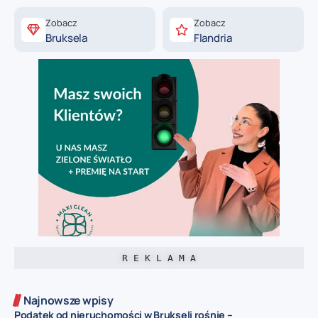
Zobacz
Zobacz
Bruksela
Flandria
R E K L A M A
Najnowsze wpisy
Podatek od nieruchomości w Brukseli rośnie –