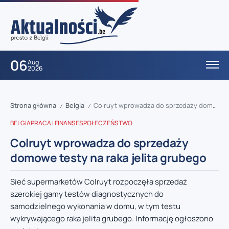
06
Aug
2026
Strona główna
Belgia
Colruyt wprowadza do sprzedaży domowe testy na raka jelita grubego
/
/
BELGIA
PRACA I FINANSE
SPOŁECZEŃSTWO
Colruyt wprowadza do sprzedaży
domowe testy na raka jelita grubego
Sieć supermarketów Colruyt rozpoczęła sprzedaż
szerokiej gamy testów diagnostycznych do
samodzielnego wykonania w domu, w tym testu
wykrywającego raka jelita grubego. Informację ogłoszono