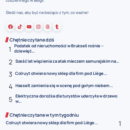
codziennego w Belgii.
Śledź nas, aby być na bieżąco z tym, co ważne!
Chętnie czytane dziś
Podatek od nieruchomości w Brukseli rośnie –
dziewięć...
Sześć lat więzienia za atak mieczem samurajskim na...
Colruyt otwiera nowy sklep dla firm pod Liège...
Hasselt zamienia się w scenę pod gołym niebem...
Elektryczna dorożka dla turystów uderzyła w drzewo
w...
Chętnie czytane w tym tygodniu
Colruyt otwiera nowy sklep dla firm pod Liège...