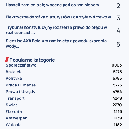
Hasselt zamienia się w scenę pod gołym niebem...
Elektryczna dorożka dla turystów uderzyła w drzewo w...
Trybunał Konstytucyjny rozszerza prawo do błędu w
rozliczeniach...
Siedziba AXA Belgium zamknięta z powodu skażenia
wody...
Popularne kategorie
Społeczeństwo
10003
Bruksela
6275
Polityka
5785
Praca i Finanse
5775
Prawo i Urzędy
4764
Transport
4249
Świat
2270
Flandria
1316
Antwerpen
1239
Walonia
1182