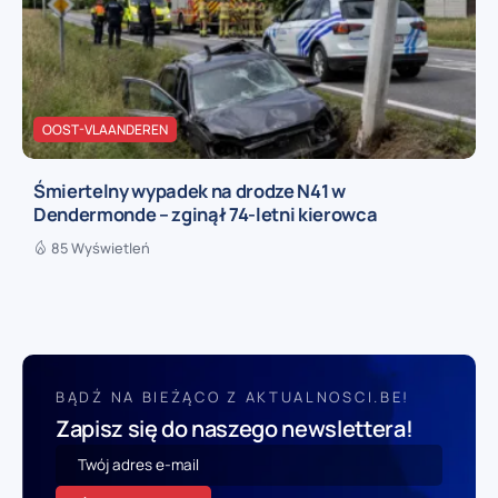
OOST-VLAANDEREN
Śmiertelny wypadek na drodze N41 w
Dendermonde – zginął 74-letni kierowca
85 Wyświetleń
BĄDŹ NA BIEŻĄCO Z AKTUALNOSCI.BE!
Zapisz się do naszego newslettera!