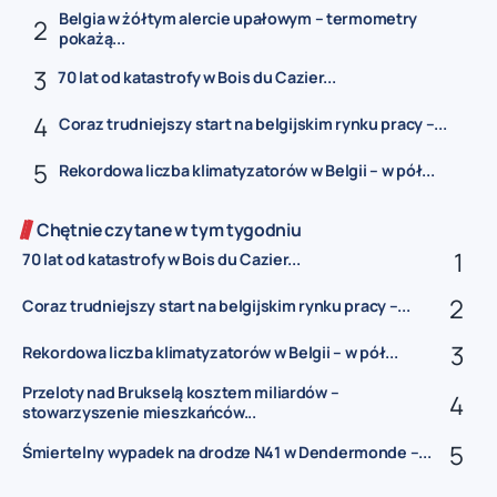
Belgia w żółtym alercie upałowym – termometry
pokażą...
70 lat od katastrofy w Bois du Cazier...
Coraz trudniejszy start na belgijskim rynku pracy –...
Rekordowa liczba klimatyzatorów w Belgii – w pół...
Chętnie czytane w tym tygodniu
70 lat od katastrofy w Bois du Cazier...
Coraz trudniejszy start na belgijskim rynku pracy –...
Rekordowa liczba klimatyzatorów w Belgii – w pół...
Przeloty nad Brukselą kosztem miliardów –
stowarzyszenie mieszkańców...
Śmiertelny wypadek na drodze N41 w Dendermonde –...