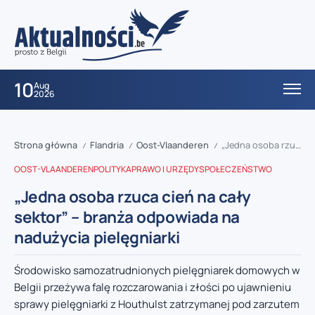
10
Aug
2026
Strona główna
Flandria
Oost-Vlaanderen
„Jedna osoba rzuca cień na cały sektor” – branża odpowiada na nadużycia pielęgniarki
/
/
/
OOST-VLAANDEREN
POLITYKA
PRAWO I URZĘDY
SPOŁECZEŃSTWO
„Jedna osoba rzuca cień na cały
sektor” – branża odpowiada na
nadużycia pielęgniarki
Środowisko samozatrudnionych pielęgniarek domowych w
Belgii przeżywa falę rozczarowania i złości po ujawnieniu
sprawy pielęgniarki z Houthulst zatrzymanej pod zarzutem