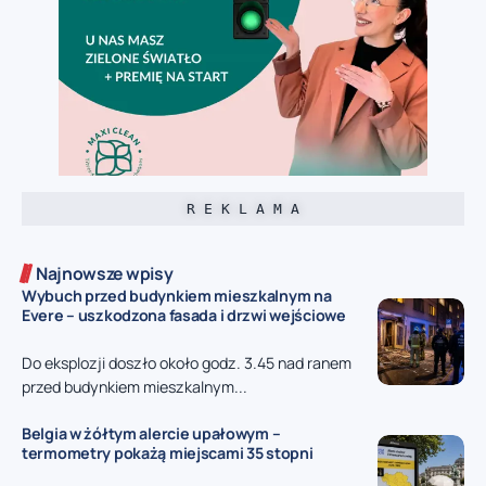
R E K L A M A
Najnowsze wpisy
Wybuch przed budynkiem mieszkalnym na
Evere – uszkodzona fasada i drzwi wejściowe
Do eksplozji doszło około godz. 3.45 nad ranem
przed budynkiem mieszkalnym...
Belgia w żółtym alercie upałowym –
termometry pokażą miejscami 35 stopni