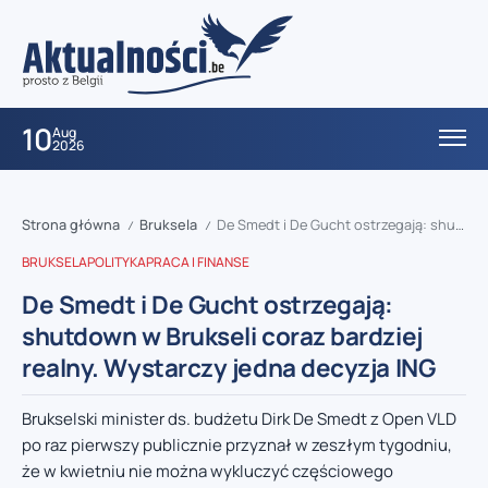
10
Aug
2026
Strona główna
Bruksela
De Smedt i De Gucht ostrzegają: shutdown w Brukseli coraz bardziej realny. Wystarczy jedna decyzja ING
/
/
BRUKSELA
POLITYKA
PRACA I FINANSE
De Smedt i De Gucht ostrzegają:
shutdown w Brukseli coraz bardziej
realny. Wystarczy jedna decyzja ING
Brukselski minister ds. budżetu Dirk De Smedt z Open VLD
po raz pierwszy publicznie przyznał w zeszłym tygodniu,
że w kwietniu nie można wykluczyć częściowego