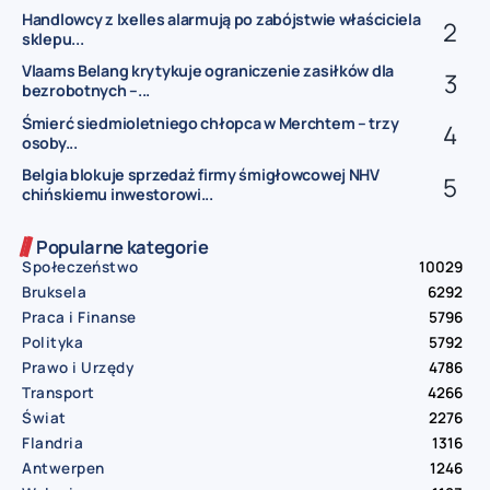
Handlowcy z Ixelles alarmują po zabójstwie właściciela
sklepu...
Vlaams Belang krytykuje ograniczenie zasiłków dla
bezrobotnych –...
Śmierć siedmioletniego chłopca w Merchtem – trzy
osoby...
Belgia blokuje sprzedaż firmy śmigłowcowej NHV
chińskiemu inwestorowi...
Popularne kategorie
Społeczeństwo
10029
Bruksela
6292
Praca i Finanse
5796
Polityka
5792
Prawo i Urzędy
4786
Transport
4266
Świat
2276
Flandria
1316
Antwerpen
1246