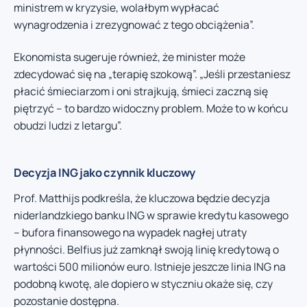
ministrem w kryzysie, wolałbym wypłacać
wynagrodzenia i zrezygnować z tego obciążenia”.
Ekonomista sugeruje również, że minister może
zdecydować się na „terapię szokową”. „Jeśli przestaniesz
płacić śmieciarzom i oni strajkują, śmieci zaczną się
piętrzyć – to bardzo widoczny problem. Może to w końcu
obudzi ludzi z letargu”.
Decyzja ING jako czynnik kluczowy
Prof. Matthijs podkreśla, że kluczowa będzie decyzja
niderlandzkiego banku ING w sprawie kredytu kasowego
– bufora finansowego na wypadek nagłej utraty
płynności. Belfius już zamknął swoją linię kredytową o
wartości 500 milionów euro. Istnieje jeszcze linia ING na
podobną kwotę, ale dopiero w styczniu okaże się, czy
pozostanie dostępna.