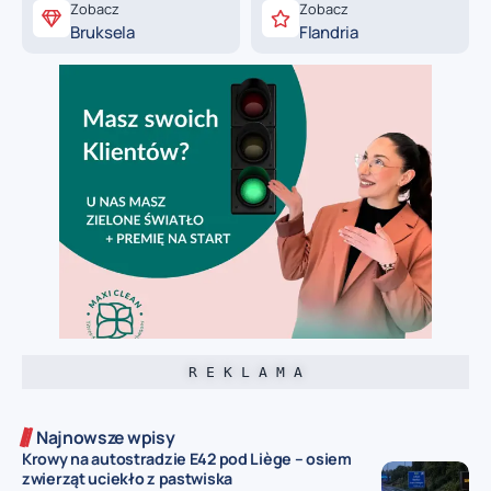
Zobacz
Zobacz
Bruksela
Flandria
R E K L A M A
Najnowsze wpisy
Krowy na autostradzie E42 pod Liège – osiem
zwierząt uciekło z pastwiska