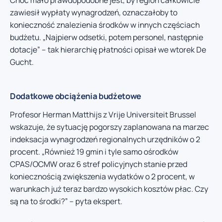
Choć mało prawdopodobne jest, by region całkowicie
zawiesił wypłaty wynagrodzeń, oznaczałoby to
konieczność znalezienia środków w innych częściach
budżetu. „Najpierw odsetki, potem personel, następnie
dotacje” – tak hierarchię płatności opisał we wtorek De
Gucht.
Dodatkowe obciążenia budżetowe
Profesor Herman Matthijs z Vrije Universiteit Brussel
wskazuje, że sytuację pogorszy zaplanowana na marzec
indeksacja wynagrodzeń regionalnych urzędników o 2
procent. „Również 19 gmin i tyle samo ośrodków
CPAS/OCMW oraz 6 stref policyjnych stanie przed
koniecznością zwiększenia wydatków o 2 procent, w
warunkach już teraz bardzo wysokich kosztów płac. Czy
są na to środki?” – pyta ekspert.