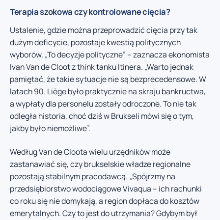
Terapia szokowa czy kontrolowane cięcia?
Ustalenie, gdzie można przeprowadzić cięcia przy tak
dużym deficycie, pozostaje kwestią politycznych
wyborów. „To decyzje polityczne” – zaznacza ekonomista
Ivan Van de Cloot z think tanku Itinera. „Warto jednak
pamiętać, że takie sytuacje nie są bezprecedensowe. W
latach 90. Liège było praktycznie na skraju bankructwa,
a wypłaty dla personelu zostały odroczone. To nie tak
odległa historia, choć dziś w Brukseli mówi się o tym,
jakby było niemożliwe”.
Według Van de Cloota wielu urzędników może
zastanawiać się, czy brukselskie władze regionalne
pozostają stabilnym pracodawcą. „Spójrzmy na
przedsiębiorstwo wodociągowe Vivaqua – ich rachunki
co roku się nie domykają, a region dopłaca do kosztów
emerytalnych. Czy to jest do utrzymania? Gdybym był