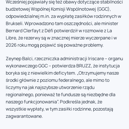
Wcześniej pojawiały się też obawy dotyczące stabilności
budżetowej Wspólnej Komisji Wspólnotowej (GGC),
odpowiedzialnej m.in. za wypłatę zasiłków rodzinnych w
Brukseli. Wprowadzono tam oszczędności, ale minister
Bernard Clerfayt z Défi potwierdził w rozmowie z La
Libre, że rezerwy są w znacznej mierze wyczerpane i w
2026 roku mogą pojawić się poważne problemy.
Zeynep Balci, rzeczniczka administracji Iriscare – organu
wykonawczego GGC – potwierdza BRUZZ, że instytucja
boryka się z niewielkim deficytem. „Otrzymujemy nasze
środki głównie z poziomu federalnego, ale mimo to
liczymy na jak najszybsze utworzenie rządu
regionalnego, ponieważ te fundusze są niezbędne dla
naszego funkcjonowania”. Podkreśla jednak, że
wszystkie wypłaty, w tym zasiłki rodzinne, pozostają
zagwarantowane.