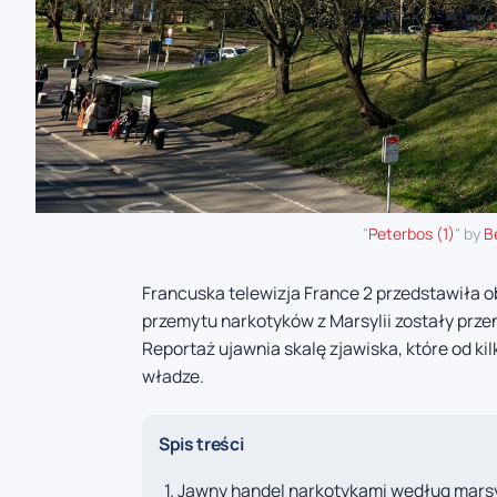
"
Peterbos (1)
" by
B
Francuska telewizja France 2 przedstawiła o
przemytu narkotyków z Marsylii zostały prze
Reportaż ujawnia skalę zjawiska, które od kil
władze.
Spis treści
Jawny handel narkotykami według mars