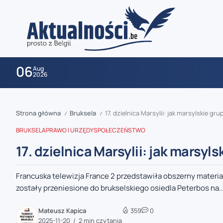
06
Aug
2026
Strona główna
Bruksela
17. dzielnica Marsylii: jak marsylskie gr
/
/
BRUKSELA
PRAWO I URZĘDY
SPOŁECZEŃSTWO
17. dzielnica Marsylii: jak marsyl
Francuska telewizja France 2 przedstawiła obszerny materia
zaobserwuj nas
zostały przeniesione do brukselskiego osiedla Peterbos na..
zaobserwuj nas
Mateusz Kapica
359
0
2025-11-20
2 min czytania