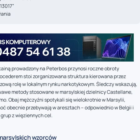
„13017”
łania
kainą prowadzony na Peterbos przynosi roczne obroty
procederem stoi zorganizowana struktura kierowana przez
uczową rolę w lokalnym rynku narkotykowym. Śledczy wskazują,
wawe metody stosowane w marsylskiej dzielnicy Castellane,
. Obaj mężczyźni spotykali się wielokrotnie w Marsylii,
oć obecnie przebywają w aresztach – odpowiednio w Belgii i
 grup z więziennych cel.
marsylskich wzorców