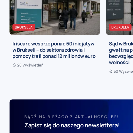
BRUKSELA
BRUKSELA
Iriscare wesprze ponad 60 inicjatyw
Sąd w Bru
w Brukseli – do sektora zdrowia i
gwałt na p
pomocy trafi ponad 12 milionów euro
bezwzględ
wolności
28 Wyświetleń
50 Wyświe
BĄDŹ NA BIEŻĄCO Z AKTUALNOSCI.BE!
Zapisz się do naszego newslettera!