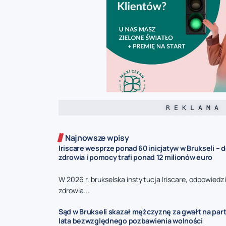
R E K L A M A
Najnowsze wpisy
Iriscare wesprze ponad 60 inicjatyw w Brukseli – 
zdrowia i pomocy trafi ponad 12 milionów euro
W 2026 r. brukselska instytucja Iriscare, odpowiedz
zdrowia...
Sąd w Brukseli skazał mężczyznę za gwałt na part
lata bezwzględnego pozbawienia wolności