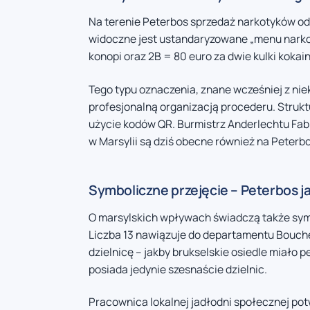
Na terenie Peterbos sprzedaż narkotyków od
widoczne jest ustandaryzowane „menu narko
konopi oraz 2B = 80 euro za dwie kulki kokain
Tego typu oznaczenia, znane wcześniej z niekt
profesjonalną organizacją procederu. Strukt
użycie kodów QR. Burmistrz Anderlechtu Fa
w Marsylii są dziś obecne również na Peterbo
Symboliczne przejęcie – Peterbos ja
O marsylskich wpływach świadczą także symbol
Liczba 13 nawiązuje do departamentu Bouch
dzielnicę – jakby brukselskie osiedle miało p
posiada jedynie szesnaście dzielnic.
Pracownica lokalnej jadłodni społecznej p