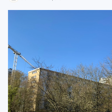
zaobserwuj nas
zaobserwuj nas
zaobserwuj nas
zaobserwuj nas