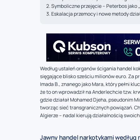
Symboliczne przejęcie – Peterbos jako 
Eskalacja przemocy i nowe metody dzia
Według ustaleń organów ścigania handel ko
sięgające blisko sześciu milionów euro. Za 
Imada B., znanego jako Mara, który pełni kl
że to on wprowadził na Anderlechcie tzw. kr
gdzie działał Mohamed Djeha, pseudonim Mimo
tworząc sieć transgranicznych powiązań. Ch
Algierze – nadal kierują działalnością swoich
Jawny handel narkotykami według 