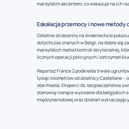
marsylskim akcentem, co wskazuje na ich re
Eskalacja przemocy i nowe metody d
Ostatnie strzelaniny na Anderlechcie pokazu
dotychczas znanych w Belgii, na dobre się z
marsylskich metod kontroli terytorialnej, kt
licznych operacji policyjnych i zatrzymań k
Reportaż France 2 podkreśla trwale ugrunt
tysiąc kilometrów od dzielnicy Castellane 
oba miasta. Eksperci ds. bezpieczeństwa z
stanowią rosnące wyzwanie dla belgijskich
międzynarodowej oraz działań wykraczającyc