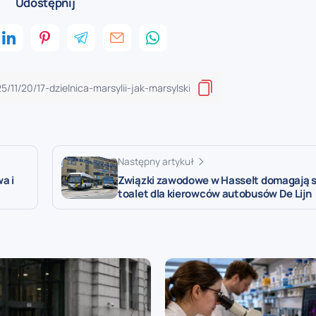
Udostępnij
Następny artykuł
a i
Związki zawodowe w Hasselt domagają s
toalet dla kierowców autobusów De Lijn