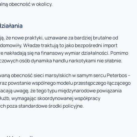
alną obecność w okolicy.
ziałania
ją, że nowe praktyki, uznawane za bardziej brutalne od
adomowiły. Władze traktują to jako bezpośredni import
óre nakładają się na finansowy wymiar działalności. Pomimo
luczowych osób dynamika handlu narkotykami nie słabnie.
owaną obecność sieci marsylskich w samym sercu Peterbos –
– oraz powstanie wspólnego modelu przestępczego łączącego
wracają uwagę, że tego typu międzynarodowe powiązania
 służb, wymagając skoordynowanej współpracy
h poza standardowe środki policyjne.