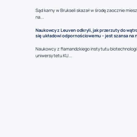
Sąd karny w Brukseli skazał w środę zaocznie mies
na...
Naukowcy z Leuven odkryli, jak przerzuty do wąt
się układowi odpornościowemu – jest szansa na 
Naukowcy z flamandzkiego instytutu biotechnologii
uniwersytetu KU...