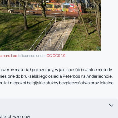
ernard Lee
is licensed under
CC CC0 1.0
bszerny materiał pokazujący, w jaki sposób brutalne metody
niesione do brukselskiego osiedla Peterbos na Anderlechcie.
ku lat niepokoi belgijskie służby bezpieczeństwa oraz lokalne
ylskich wzorców