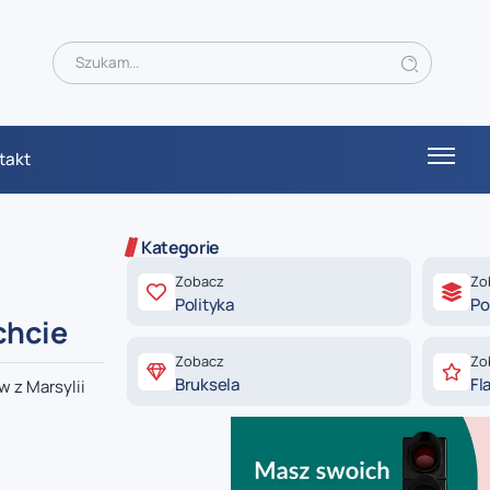
takt
Kategorie
Zobacz
Zo
Polityka
Po
echcie
Zobacz
Zo
Bruksela
Fl
 z Marsylii