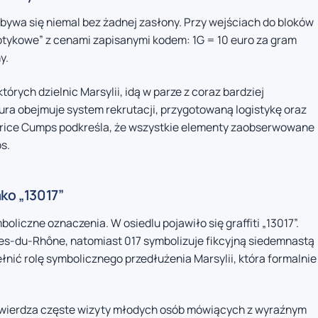
bywa się niemal bez żadnej zasłony. Przy wejściach do bloków
tykowe” z cenami zapisanymi kodem: 1G = 10 euro za gram
y.
órych dzielnic Marsylii, idą w parze z coraz bardziej
ura obejmuje system rekrutacji, przygotowaną logistykę oraz
brice Cumps podkreśla, że wszystkie elementy zaobserwowane
s.
ko „13017”
iczne oznaczenia. W osiedlu pojawiło się graffiti „13017”.
es-du-Rhône, natomiast 017 symbolizuje fikcyjną siedemnastą
ełnić rolę symbolicznego przedłużenia Marsylii, która formalnie
otwierdza częste wizyty młodych osób mówiących z wyraźnym