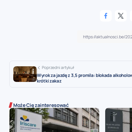
Poprzedni artykuł
Wyrok za jazdę z 3,5 promila: blokada alkoholow
krótki zakaz
Może Cię zainteresować