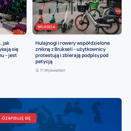
BRUKSELA
, jak
Hulajnogi i rowery współdzielone
kają się
znikną z Brukseli – użytkownicy
 – jest
protestują i zbierają podpisy pod
petycją
71 Wyświetleń
ZAPISUJĘ SIĘ