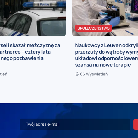
SPOŁECZEŃSTWO
kseli skazał mężczyznę za
Naukowcy z Leuven odkryli
artnerce – cztery lata
przerzuty do wątroby wymy
nego pozbawienia
układowi odpornościowemu
szansa na nowe terapie
tleń
66 Wyświetleń