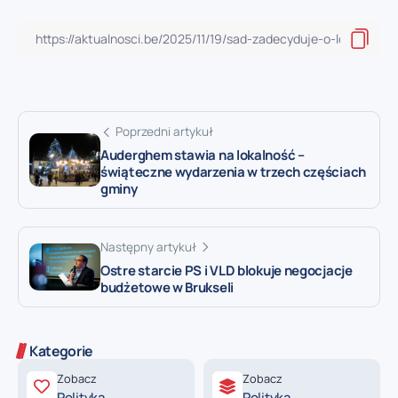
Poprzedni artykuł
Auderghem stawia na lokalność –
świąteczne wydarzenia w trzech częściach
gminy
Następny artykuł
Ostre starcie PS i VLD blokuje negocjacje
budżetowe w Brukseli
Kategorie
Zobacz
Zobacz
Polityka
Polityka