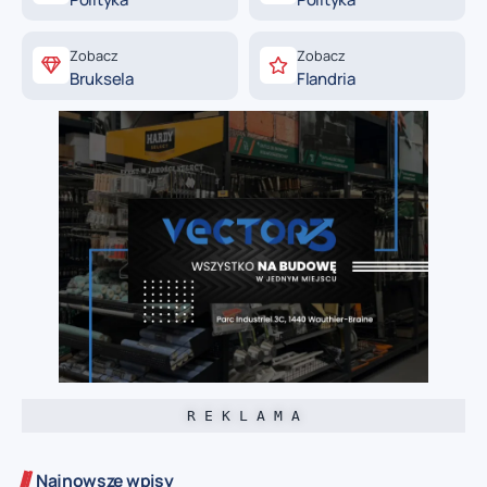
Zobacz
Zobacz
Bruksela
Flandria
R E K L A M A
Najnowsze wpisy