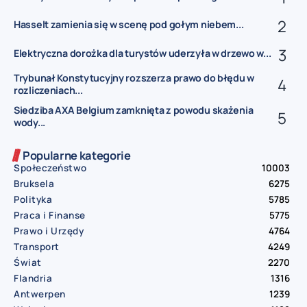
Hasselt zamienia się w scenę pod gołym niebem...
Elektryczna dorożka dla turystów uderzyła w drzewo w...
Trybunał Konstytucyjny rozszerza prawo do błędu w
rozliczeniach...
Siedziba AXA Belgium zamknięta z powodu skażenia
wody...
Popularne kategorie
Społeczeństwo
10003
Bruksela
6275
Polityka
5785
Praca i Finanse
5775
Prawo i Urzędy
4764
Transport
4249
Świat
2270
Flandria
1316
Antwerpen
1239