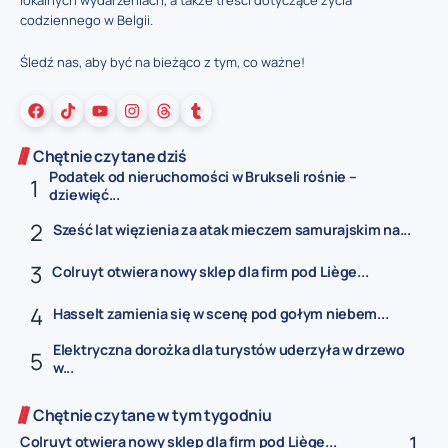
codziennego w Belgii.
Śledź nas, aby być na bieżąco z tym, co ważne!
Chętnie czytane dziś
Podatek od nieruchomości w Brukseli rośnie –
dziewięć...
Sześć lat więzienia za atak mieczem samurajskim na...
Colruyt otwiera nowy sklep dla firm pod Liège...
Hasselt zamienia się w scenę pod gołym niebem...
Elektryczna dorożka dla turystów uderzyła w drzewo
w...
Chętnie czytane w tym tygodniu
Colruyt otwiera nowy sklep dla firm pod Liège...