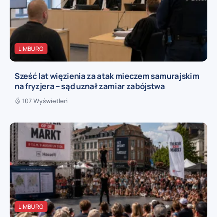
LIMBURG
Sześć lat więzienia za atak mieczem samurajskim
na fryzjera – sąd uznał zamiar zabójstwa
107 Wyświetleń
LIMBURG