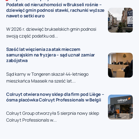
Podatek od nieruchomości w Brukseli rośnie –
dziewięć gmin podnosi stawki, rachunki wyższe
nawet o setki euro
W 2026 r. dziewięć brukselskich gmin podnosi
swoją część podatku od...
Sześć lat więzienia za atak mieczem
samurajskim na fryzjera – sąd uznał zamiar
zabójstwa
Sąd karny w Tongeren skazał 44-letniego
mieszkańca Maaseik na sześć lat...
Colruyt otwiera nowy sklep dla firm pod Liège –
ósma placówka Colruyt Professionals w Belgii
Colruyt Group otworzyła 5 sierpnia nowy sklep
Colruyt Professionals w...