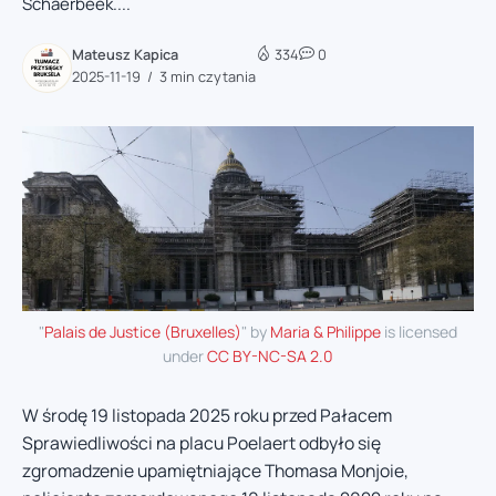
Schaerbeek....
Mateusz Kapica
334
0
2025-11-19
3 min czytania
"
Palais de Justice (Bruxelles)
" by
Maria & Philippe
is licensed
under
CC BY-NC-SA 2.0
W środę 19 listopada 2025 roku przed Pałacem
Sprawiedliwości na placu Poelaert odbyło się
zgromadzenie upamiętniające Thomasa Monjoie,