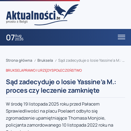
07
Aug
2026
Strona główna
Bruksela
Sąd zadecyduje o losie Yassine’a M.: proces czy leczenie zamknięte
/
/
BRUKSELA
PRAWO I URZĘDY
SPOŁECZEŃSTWO
Sąd zadecyduje o losie Yassine’a M.:
proces czy leczenie zamknięte
W środę 19 listopada 2025 roku przed Pałacem
Sprawiedliwości na placu Poelaert odbyło się
zgromadzenie upamiętniające Thomasa Monjoie,
policjanta zamordowanego 10 listopada 2022 roku na