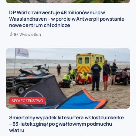
DP World zainwestuje 48 milionów euro w
Waaslandhaven – w porcie w Antwerpii powstanie
nowe centrum chłodnicze
87 Wyświetleń
SPOŁECZEŃSTWO
Śmiertelny wypadek kitesurfera w Oostduinkerke
– 63-latek zginął po gwałtownym podmuchu
wiatru