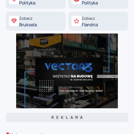
Polityka
Polityka
Zobacz
Zobacz
Bruksela
Flandria
R E K L A M A