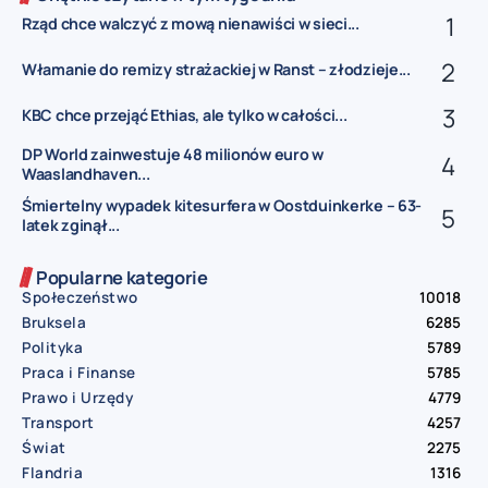
Rząd chce walczyć z mową nienawiści w sieci...
Włamanie do remizy strażackiej w Ranst – złodzieje...
KBC chce przejąć Ethias, ale tylko w całości...
DP World zainwestuje 48 milionów euro w
Waaslandhaven...
Śmiertelny wypadek kitesurfera w Oostduinkerke – 63-
latek zginął...
Popularne kategorie
Społeczeństwo
10018
Bruksela
6285
Polityka
5789
Praca i Finanse
5785
Prawo i Urzędy
4779
Transport
4257
Świat
2275
Flandria
1316