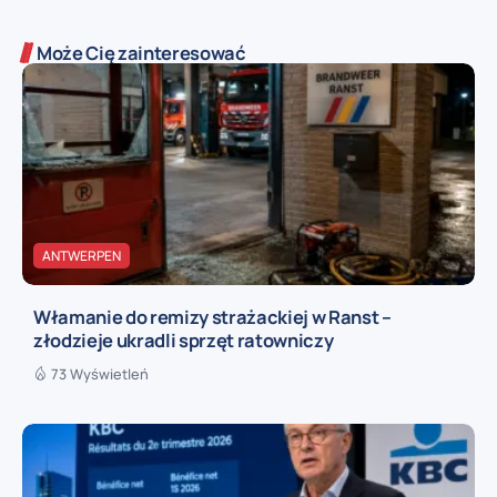
Może Cię zainteresować
ANTWERPEN
Włamanie do remizy strażackiej w Ranst –
złodzieje ukradli sprzęt ratowniczy
73 Wyświetleń