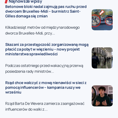
Najnowsze wpisy
Betonowe bloki nadal zajmują pas ruchu przed
dworcem Bruxelles-Midi – burmistrz Saint-
Gilles domaga się zmian
Kilkadziesiąt metrów od międzynarodowego
dworca Bruxelles-Midi, przy...
Skazani za przestępczość zorganizowaną mogą
płacić za pobyt w więzieniu – nowy projekt
ministerstwa sprawiedliwości
Podczas ostatniego przed wakacyjną przerwą
posiedzenia rady ministrów...
Rząd chce walczyć z mową nienawiści w sieci z
pomocą influencerów – kampania ruszy we
wrześniu
Rząd Barta De Wevera zamierza zaangażować
influencerów do walki z...