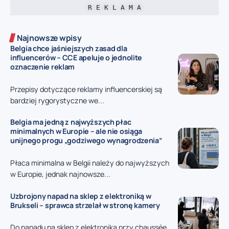
R E K L A M A
Najnowsze wpisy
Belgia chce jaśniejszych zasad dla
influencerów – CCE apeluje o jednolite
oznaczenie reklam
Przepisy dotyczące reklamy influencerskiej są
bardziej rygorystyczne we...
Belgia ma jedną z najwyższych płac
minimalnych w Europie – ale nie osiąga
unijnego progu „godziwego wynagrodzenia”
Płaca minimalna w Belgii należy do najwyższych
w Europie, jednak najnowsze...
Uzbrojony napad na sklep z elektroniką w
Brukseli – sprawca strzelał w stronę kamery
Do napadu na sklep z elektroniką przy chaussée