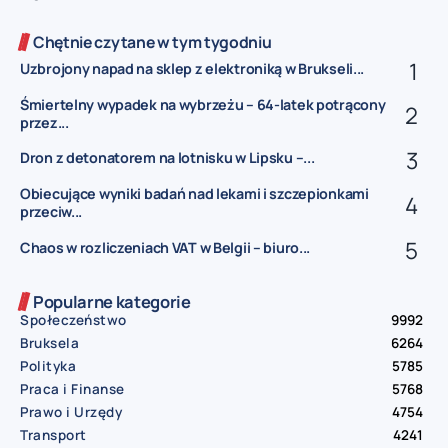
Chętnie czytane w tym tygodniu
Uzbrojony napad na sklep z elektroniką w Brukseli...
Śmiertelny wypadek na wybrzeżu – 64-latek potrącony
przez...
Dron z detonatorem na lotnisku w Lipsku –...
Obiecujące wyniki badań nad lekami i szczepionkami
przeciw...
Chaos w rozliczeniach VAT w Belgii – biuro...
Popularne kategorie
Społeczeństwo
9992
Bruksela
6264
Polityka
5785
Praca i Finanse
5768
Prawo i Urzędy
4754
Transport
4241