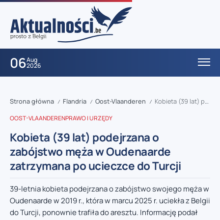
06
Aug
2026
Strona główna
Flandria
Oost-Vlaanderen
Kobieta (39 lat) podejrzana o zabójstwo męża w Oudenaarde zatrzymana po ucieczce do Turcji
/
/
/
OOST-VLAANDEREN
PRAWO I URZĘDY
Kobieta (39 lat) podejrzana o
zabójstwo męża w Oudenaarde
zatrzymana po ucieczce do Turcji
39-letnia kobieta podejrzana o zabójstwo swojego męża w
Oudenaarde w 2019 r., która w marcu 2025 r. uciekła z Belgii
do Turcji, ponownie trafiła do aresztu. Informację podał