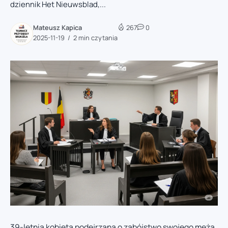
dziennik Het Nieuwsblad,...
Mateusz Kapica
267
0
2025-11-19
2 min czytania
39-letnia kobieta podejrzana o zabójstwo swojego męża