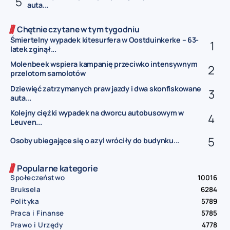
auta...
Chętnie czytane w tym tygodniu
Śmiertelny wypadek kitesurfera w Oostduinkerke – 63-
latek zginął...
Molenbeek wspiera kampanię przeciwko intensywnym
przelotom samolotów
Dziewięć zatrzymanych praw jazdy i dwa skonfiskowane
auta...
Kolejny ciężki wypadek na dworcu autobusowym w
Leuven...
Osoby ubiegające się o azyl wróciły do budynku...
Popularne kategorie
Społeczeństwo
10016
Bruksela
6284
Polityka
5789
Praca i Finanse
5785
Prawo i Urzędy
4778