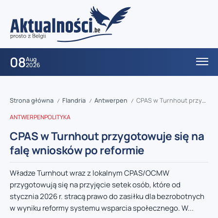
08
Aug
2026
Strona główna
Flandria
Antwerpen
CPAS w Turnhout przygotowuje się na falę wniosków po reformie
/
/
/
ANTWERPEN
POLITYKA
CPAS w Turnhout przygotowuje się na
falę wniosków po reformie
Władze Turnhout wraz z lokalnym CPAS/OCMW
przygotowują się na przyjęcie setek osób, które od
stycznia 2026 r. stracą prawo do zasiłku dla bezrobotnych
w wyniku reformy systemu wsparcia społecznego. W...