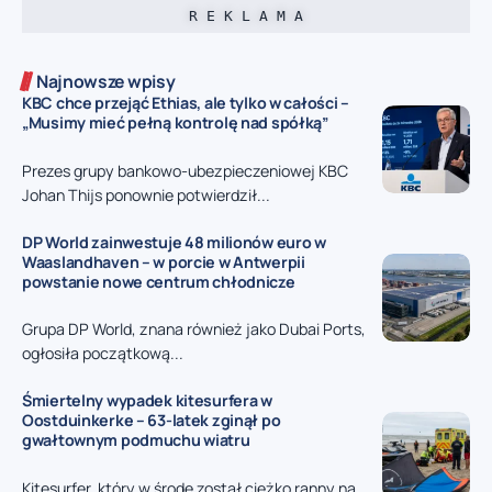
R E K L A M A
Najnowsze wpisy
KBC chce przejąć Ethias, ale tylko w całości –
„Musimy mieć pełną kontrolę nad spółką”
Prezes grupy bankowo-ubezpieczeniowej KBC
Johan Thijs ponownie potwierdził...
DP World zainwestuje 48 milionów euro w
Waaslandhaven – w porcie w Antwerpii
powstanie nowe centrum chłodnicze
Grupa DP World, znana również jako Dubai Ports,
ogłosiła początkową...
Śmiertelny wypadek kitesurfera w
Oostduinkerke – 63-latek zginął po
gwałtownym podmuchu wiatru
Kitesurfer, który w środę został ciężko ranny na