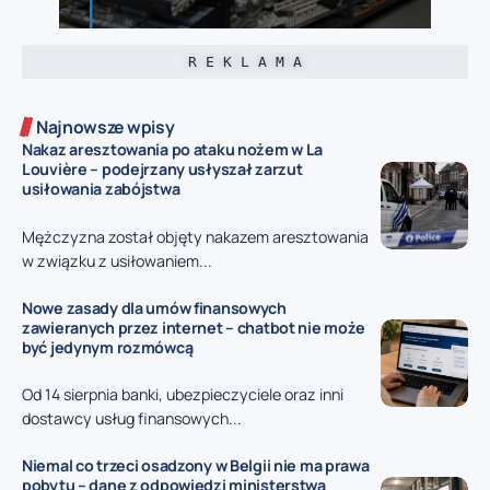
R E K L A M A
Najnowsze wpisy
Nakaz aresztowania po ataku nożem w La
Louvière – podejrzany usłyszał zarzut
usiłowania zabójstwa
Mężczyzna został objęty nakazem aresztowania
w związku z usiłowaniem...
Nowe zasady dla umów finansowych
zawieranych przez internet – chatbot nie może
być jedynym rozmówcą
Od 14 sierpnia banki, ubezpieczyciele oraz inni
dostawcy usług finansowych...
Niemal co trzeci osadzony w Belgii nie ma prawa
pobytu – dane z odpowiedzi ministerstwa