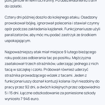
policjantów w hełm ochronny. Po obezwładnieniu trafił
do izolatki.
Cztery dni później doszło do kolejnego ataku. Osadzony
prowokował bójkę, ignorował polecenia i stawiał czynny
opór podczas zakładania kajdanek. Funkcjonariusze użyli
paralizatorów, aby móc mu podać zastrzyk ze środkiem
uspokajającym.
Najpoważniejszy atak miał miejsce 9 lutego bieżącego
roku podczas odbierania tac po posiłku. Mężczyzna
zaatakował trzech strażników, uderzając jednego z nich
tacą w szczękę i czoło. Próbował również uderzyć
strażnika prowadzącego wózek z tacami. Jeden z
funkcjonariuszy doznał kontuzji kolana i był niezdolny do
pracy przez 92 dni, a dwóch kolejnych przez odpowiednio
5 i 15 dni. Łączne odszkodowanie za poniesione szkody
wyniosło 7 946 euro.