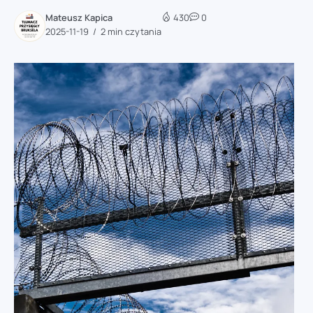
Mateusz Kapica
430
0
2025-11-19
2 min czytania