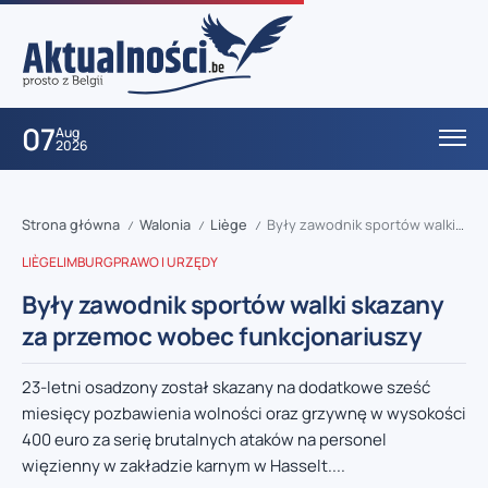
07
Aug
2026
Strona główna
Walonia
Liège
Były zawodnik sportów walki skazany za przemoc wobec funkcjonariuszy
/
/
/
LIÈGE
LIMBURG
PRAWO I URZĘDY
Były zawodnik sportów walki skazany
za przemoc wobec funkcjonariuszy
23-letni osadzony został skazany na dodatkowe sześć
miesięcy pozbawienia wolności oraz grzywnę w wysokości
400 euro za serię brutalnych ataków na personel
więzienny w zakładzie karnym w Hasselt....