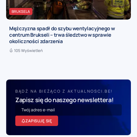
BRUKSELA
Mężczyzna spadł do szybu wentylacyjnego w
centrum Brukseli – trwa śledztwo w sprawie
okoliczności zdarzenia
105 Wyświetleń
BĄDŹ NA BIEŻĄCO Z AKTUALNOSCI.BE!
Zapisz się do naszego newslettera!
ZAPISUJĘ SIĘ