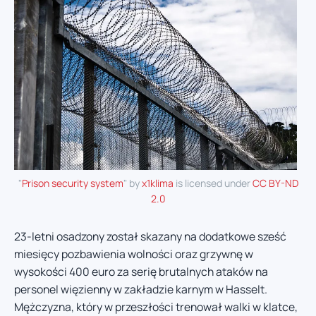
"
Prison security system
" by
x1klima
is licensed under
CC BY-ND
2.0
23-letni osadzony został skazany na dodatkowe sześć
miesięcy pozbawienia wolności oraz grzywnę w
wysokości 400 euro za serię brutalnych ataków na
personel więzienny w zakładzie karnym w Hasselt.
Mężczyzna, który w przeszłości trenował walki w klatce,