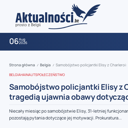
06
Aug
2026
Strona główna
Belgia
Samobójstwo policjantki Elisy z Charleroi
/
/
BELGIA
HAINAUT
SPOŁECZEŃSTWO
Samobójstwo policjantki Elisy z 
tragedią ujawnia obawy dotyczą
zaobserwuj nas
Niecały miesiąc po samobójstwie Elisy, 31-letniej funkcjonar
pozostają pytania dotyczące jej motywacji. Prokuratura...
zaobserwuj nas