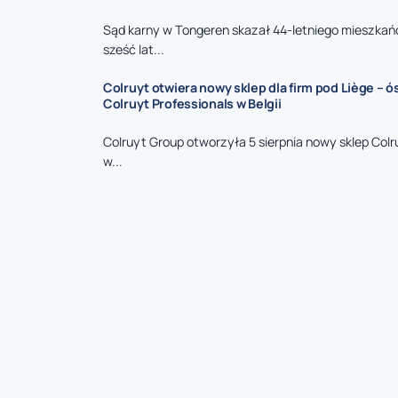
Sąd karny w Tongeren skazał 44-letniego mieszkań
sześć lat...
Colruyt otwiera nowy sklep dla firm pod Liège – 
Colruyt Professionals w Belgii
Colruyt Group otworzyła 5 sierpnia nowy sklep Colr
w...