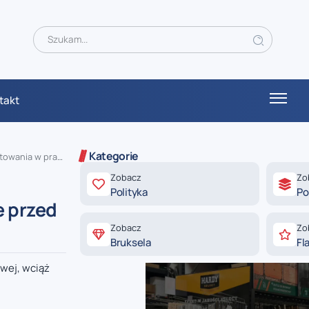
takt
Kategorie
owania w pracy
Zobacz
Zo
Polityka
Po
e przed
Zobacz
Zo
Bruksela
Fl
owej, wciąż