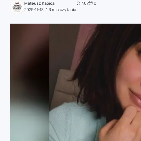
Mateusz Kapica
407
0
zaobserwuj nas
2025-11-18
3 min czytania
zaobserwuj nas
zaobserwuj nas
zaobserwuj nas