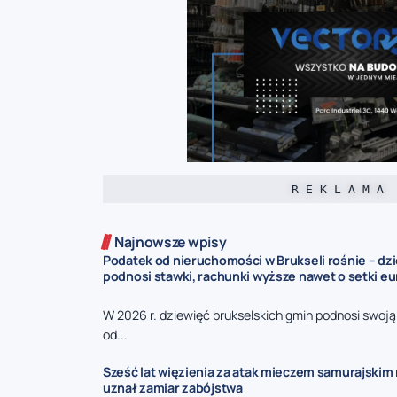
R E K L A M A
Najnowsze wpisy
Podatek od nieruchomości w Brukseli rośnie – dz
podnosi stawki, rachunki wyższe nawet o setki eu
W 2026 r. dziewięć brukselskich gmin podnosi swoj
od...
Sześć lat więzienia za atak mieczem samurajskim n
uznał zamiar zabójstwa