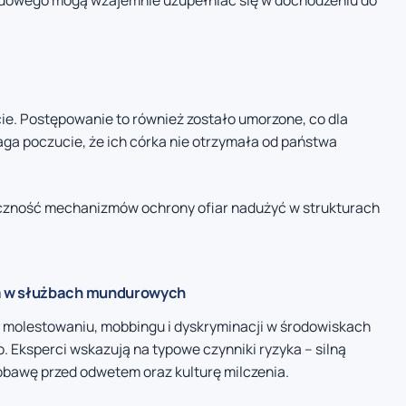
sądowego mogą wzajemnie uzupełniać się w dochodzeniu do
ie. Postępowanie to również zostało umorzone, co dla
aga poczucie, że ich córka nie otrzymała od państwa
czność mechanizmów ochrony ofiar nadużyć w strukturach
a w służbach mundurowych
 o molestowaniu, mobbingu i dyskryminacji w środowiskach
o. Eksperci wskazują na typowe czynniki ryzyka – silną
obawę przed odwetem oraz kulturę milczenia.