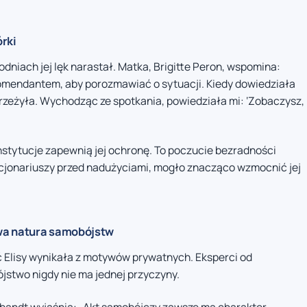
rki
godniach jej lęk narastał. Matka, Brigitte Peron, wspomina:
 komendantem, aby porozmawiać o sytuacji. Kiedy dowiedziała
rzeżyła. Wychodząc ze spotkania, powiedziała mi: ‘Zobaczysz,
 instytucje zapewnią jej ochronę. To poczucie bezradności
cjonariuszy przed nadużyciami, mogło znacząco wzmocnić jej
wa natura samobójstw
ć Elisy wynikała z motywów prywatnych. Eksperci od
jstwo nigdy nie ma jednej przyczyny.
oobandt wyjaśnia: „Akt samobójczy zawsze ma charakter