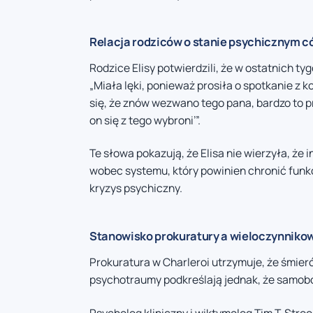
Relacja rodziców o stanie psychicznym có
Rodzice Elisy potwierdzili, że w ostatnich ty
„Miała lęki, ponieważ prosiła o spotkanie z
się, że znów wezwano tego pana, bardzo to p
on się z tego wybroni’”.
Te słowa pokazują, że Elisa nie wierzyła, że
wobec systemu, który powinien chronić funk
kryzys psychiczny.
Stanowisko prokuratury a wieloczynniko
Prokuratura w Charleroi utrzymuje, że śmier
psychotraumy podkreślają jednak, że samobó
Psycholog kliniczny i wiktymolog Tim T. Str