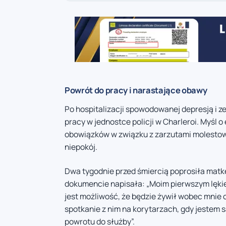
Powrót do pracy i narastające obawy
Po hospitalizacji spowodowanej depresją i z
pracy w jednostce policji w Charleroi. Myśl
obowiązków w związku z zarzutami molestow
niepokój.
Dwa tygodnie przed śmiercią poprosiła matkę
dokumencie napisała: „Moim pierwszym lęki
jest możliwość, że będzie żywił wobec mnie
spotkanie z nim na korytarzach, gdy jestem
powrotu do służby”.