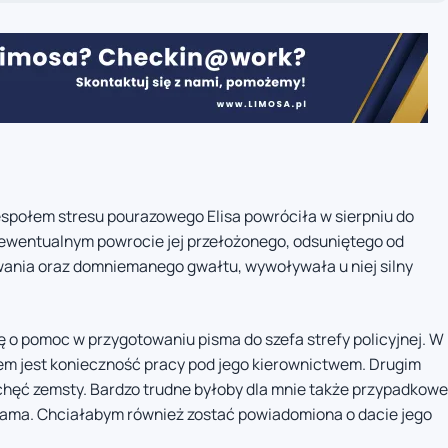
espołem stresu pourazowego Elisa powróciła w sierpniu do
 o ewentualnym powrocie jej przełożonego, odsuniętego od
ania oraz domniemanego gwałtu, wywoływała u niej silny
 o pomoc w przygotowaniu pisma do szefa strefy policyjnej. W
em jest konieczność pracy pod jego kierownictwem. Drugim
 chęć zemsty. Bardzo trudne byłoby dla mnie także przypadkowe
 sama. Chciałabym również zostać powiadomiona o dacie jego