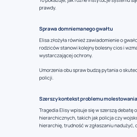
To pokazuje, jak różne instytucje systemu 
prawdy.
Sprawa domniemanego gwałtu
Elisa złożyła również zawiadomienie o gwałc
rodziców stanowi kolejny bolesny cios i wzm
wystarczającej ochrony.
Umorzenia obu spraw budzą pytania o skute
policji.
Szerszy kontekst problemu molestowani
Tragedia Elisy wpisuje się w szerszą debatę
hierarchicznych, takich jak policja czy wojsk
hierarchię, trudność w zgłaszaniu nadużyć, 