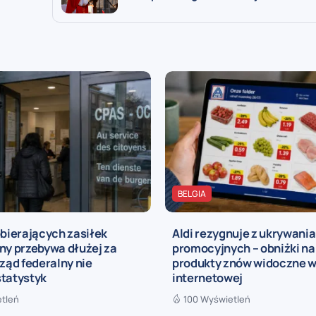
BELGIA
obierających zasiłek
Aldi rezygnuje z ukrywania
ny przebywa dłużej za
promocyjnych – obniżki na
rząd federalny nie
produkty znów widoczne w
statystyk
internetowej
etleń
100 Wyświetleń