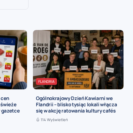
FLANDRIA
 cen
Ogólnokrajowy Dzień Kawiarni we
 świeże
Flandrii – blisko tysiąc lokali włącza
 gazetce
się w akcję ratowania kultury cafés
114 Wyświetleń