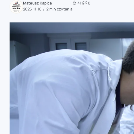
Mateusz Kapica
411
0
zaobserwuj nas
2025-11-18
2 min czytania
zaobserwuj nas
zaobserwuj nas
zaobserwuj nas