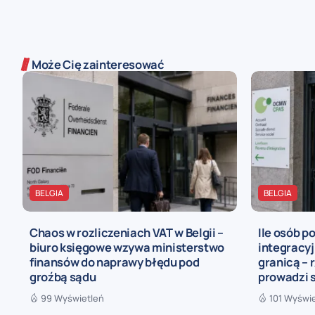
Może Cię zainteresować
BELGIA
BELGIA
Chaos w rozliczeniach VAT w Belgii –
Ile osób p
biuro księgowe wzywa ministerstwo
integracyj
finansów do naprawy błędu pod
granicą – 
groźbą sądu
prowadzi 
99 Wyświetleń
101 Wyświ