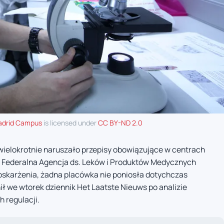
adrid Campus
is licensed under
CC BY-ND 2.0
i wielokrotnie naruszało przepisy obowiązujące w centrach
u Federalna Agencja ds. Leków i Produktów Medycznych
oskarżenia, żadna placówka nie poniosła dotychczas
ł we wtorek dziennik Het Laatste Nieuws po analizie
 regulacji.