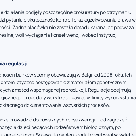
kie działania podjęły poszczególne prokuratury po otrzymaniu
rodzi pytania o skuteczność kontroli oraz egzekwowania prawa w
odności. Żadna placówka nie została dotąd ukarana, co podważa
realnej woli wyciągania konsekwencji wobec instytucji
ia regulacji
ności i banków spermy obowiązują w Belgii od 2008 roku. Ich
cjentom, etyczne postępowanie z materiałem genetycznym
ących z metod wspomaganej reprodukcji. Regulacje obejmują
ogicznego, procedury weryfikacji dawców, limity wykorzystania
 dokładnego dokumentowania wszystkich procesów.
może prowadzić do poważnych konsekwencji — od zagrożeń
oczęcia dzieci będących rodzeństwem biologicznym, po
iu genetycznym. Sprawa ta nabiera dodatkowej wagi w świetle