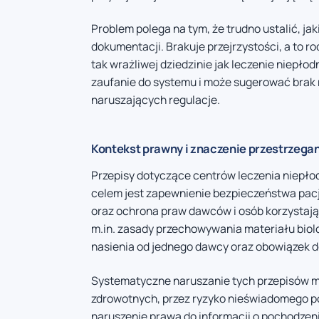
Problem polega na tym, że trudno ustalić, ja
dokumentacji. Brakuje przejrzystości, a to 
tak wrażliwej dziedzinie jak leczenie niepł
zaufanie do systemu i może sugerować brak 
naruszających regulacje.
Kontekst prawny i znaczenie przestrzegan
Przepisy dotyczące centrów leczenia niepłod
celem jest zapewnienie bezpieczeństwa pa
oraz ochrona praw dawców i osób korzystaj
m.in. zasady przechowywania materiału biol
nasienia od jednego dawcy oraz obowiązek
Systematyczne naruszanie tych przepisów 
zdrowotnych, przez ryzyko nieświadomego p
naruszenie prawa do informacji o pochodzen