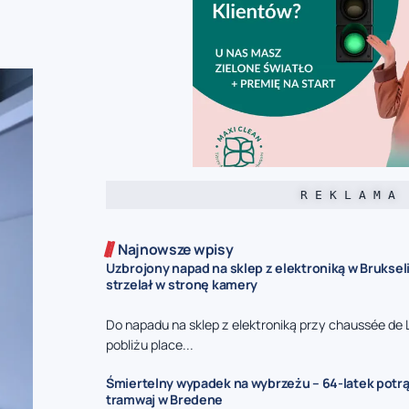
R E K L A M A
Najnowsze wpisy
Uzbrojony napad na sklep z elektroniką w Bruksel
strzelał w stronę kamery
Do napadu na sklep z elektroniką przy chaussée de 
pobliżu place...
Śmiertelny wypadek na wybrzeżu – 64-latek potr
tramwaj w Bredene