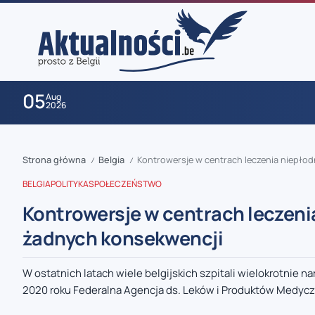
05
Aug
2026
Strona główna
Belgia
Kontrowersje w centrach leczenia niepłod
/
/
BELGIA
POLITYKA
SPOŁECZEŃSTWO
Kontrowersje w centrach leczenia
żadnych konsekwencji
zaobserwuj nas
W ostatnich latach wiele belgijskich szpitali wielokrotnie
2020 roku Federalna Agencja ds. Leków i Produktów Medycz
zaobserwuj nas