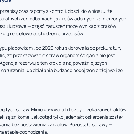
rzepisy oraz raporty z kontroli, doszli do wniosku, że
uralnych zaniedbaniach, jak i o świadomych, zamierzonych
jest kluczowe — część naruszeń może wynikać z braków
azują na celowe obchodzenie przepisów.
ypu placówkami, od 2020 roku skierowała do prokuratury
lić, że przekazywanie spraw organom ścigania nie jest
Agencja rezerwuje ten krok dla najpoważniejszych
aruszenia lub działania budzące podejrzenie złej woli ze
ieg tych spraw. Mimo upływu lat i liczby przekazanych aktów
k są znikome. Jak dotąd tylko jeden akt oskarżenia został
ania bez postawienia zarzutów. Pozostałe sprawy —
 na etapie dochodzenia.