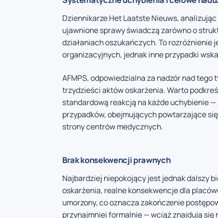
Dziennikarze Het Laatste Nieuws, analizując p
ujawnione sprawy świadczą zarówno o strukt
działaniach oszukańczych. To rozróżnienie 
organizacyjnych, jednak inne przypadki wsk
AFMPS, odpowiedzialna za nadzór nad tego t
trzydzieści aktów oskarżenia. Warto podkreś
standardową reakcją na każde uchybienie — 
przypadków, obejmujących powtarzające się n
strony centrów medycznych.
Brak konsekwencji prawnych
Najbardziej niepokojący jest jednak dalszy b
oskarżenia, realne konsekwencje dla placówe
umorzony, co oznacza zakończenie postępow
przynajmniej formalnie — wciąż znajdują się