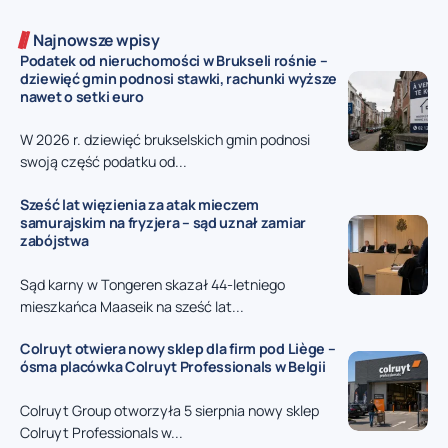
Najnowsze wpisy
Podatek od nieruchomości w Brukseli rośnie –
dziewięć gmin podnosi stawki, rachunki wyższe
nawet o setki euro
W 2026 r. dziewięć brukselskich gmin podnosi
swoją część podatku od...
Sześć lat więzienia za atak mieczem
samurajskim na fryzjera – sąd uznał zamiar
zabójstwa
Sąd karny w Tongeren skazał 44-letniego
mieszkańca Maaseik na sześć lat...
Colruyt otwiera nowy sklep dla firm pod Liège –
ósma placówka Colruyt Professionals w Belgii
Colruyt Group otworzyła 5 sierpnia nowy sklep
Colruyt Professionals w...