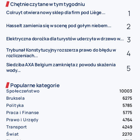
Chętnie czytane w tym tygodniu
Colruyt otwiera nowy sklep dla firm pod Liège...
Hasselt zamienia się w scenę pod gołym niebem...
Elektryczna dorożka dla turystów uderzyła w drzewo w...
Trybunał Konstytucyjny rozszerza prawo do błędu w
rozliczeniach...
Siedziba AXA Belgium zamknięta z powodu skażenia
wody...
Popularne kategorie
Społeczeństwo
10003
Bruksela
6275
Polityka
5785
Praca i Finanse
5775
Prawo i Urzędy
4764
Transport
4249
Świat
2270