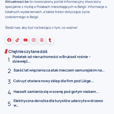
Aktualnosci.be
to nowoczesny portal informacyjny stworzony
specjalnie z myślą o Polakach mieszkających w Belgii: informacje o
lokalnych wydarzeniach, a także treści dotyczące życia
codziennego w Belgii.
Śledź nas, aby być na bieżąco z tym, co ważne!
Chętnie czytane dziś
Podatek od nieruchomości w Brukseli rośnie –
dziewięć...
Sześć lat więzienia za atak mieczem samurajskim na...
Colruyt otwiera nowy sklep dla firm pod Liège...
Hasselt zamienia się w scenę pod gołym niebem...
Elektryczna dorożka dla turystów uderzyła w drzewo
w...