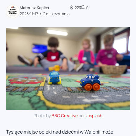
Mateusz Kapica
223
0
2025-11-17
2 min czytania
Photo by
BBC Creative
on
Unsplash
Tysiące miejsc opieki nad dziećmi w Walonii może