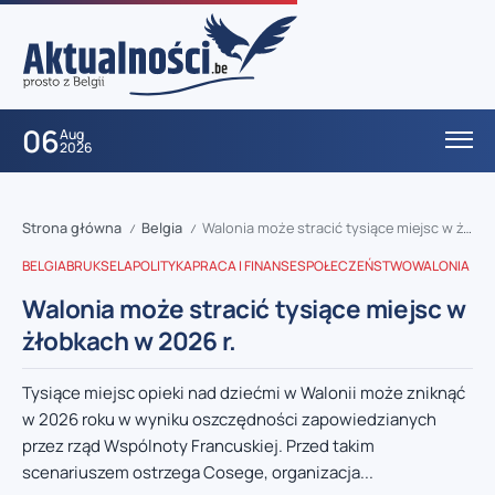
06
Aug
2026
Strona główna
Belgia
Walonia może stracić tysiące miejsc w żłobkach w 2026 r.
/
/
BELGIA
BRUKSELA
POLITYKA
PRACA I FINANSE
SPOŁECZEŃSTWO
WALONIA
Walonia może stracić tysiące miejsc w
żłobkach w 2026 r.
Tysiące miejsc opieki nad dziećmi w Walonii może zniknąć
w 2026 roku w wyniku oszczędności zapowiedzianych
przez rząd Wspólnoty Francuskiej. Przed takim
scenariuszem ostrzega Cosege, organizacja...