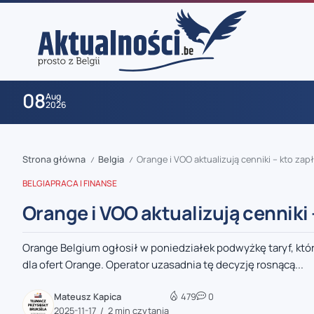
08
Aug
2026
Strona główna
Belgia
Orange i VOO aktualizują cenniki – kto zapł
/
/
BELGIA
PRACA I FINANSE
Orange i VOO aktualizują cenniki 
Orange Belgium ogłosił w poniedziałek podwyżkę taryf, która
zaobserwuj nas
dla ofert Orange. Operator uzasadnia tę decyzję rosnącą...
zaobserwuj nas
Mateusz Kapica
479
0
2025-11-17
2 min czytania