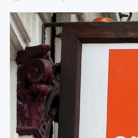
zaobserwuj nas
zaobserwuj nas
zaobserwuj nas
zaobserwuj nas