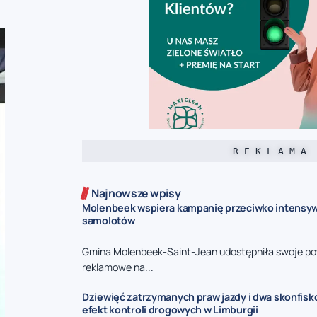
R E K L A M A
Najnowsze wpisy
Molenbeek wspiera kampanię przeciwko intensy
samolotów
Gmina Molenbeek-Saint-Jean udostępniła swoje po
reklamowe na...
Dziewięć zatrzymanych praw jazdy i dwa skonfisk
efekt kontroli drogowych w Limburgii