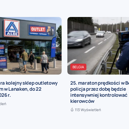
BELGIA
ra kolejny sklep outletowy
25. maraton prędkości w Be
m w Lanaken, do 22
policja przez dobę będzie
026 r.
intensywniej kontrolować
kierowców
tleń
113 Wyświetleń