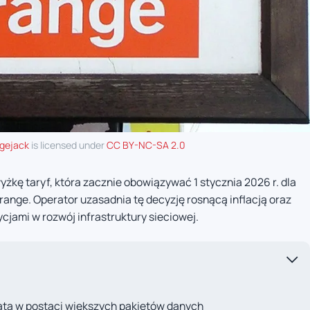
gejack
is licensed under
CC BY-NC-SA 2.0
żkę taryf, która zacznie obowiązywać 1 stycznia 2026 r. dla
 Orange. Operator uzasadnia tę decyzję rosnącą inflacją oraz
jami w rozwój infrastruktury sieciowej.
ata w postaci większych pakietów danych