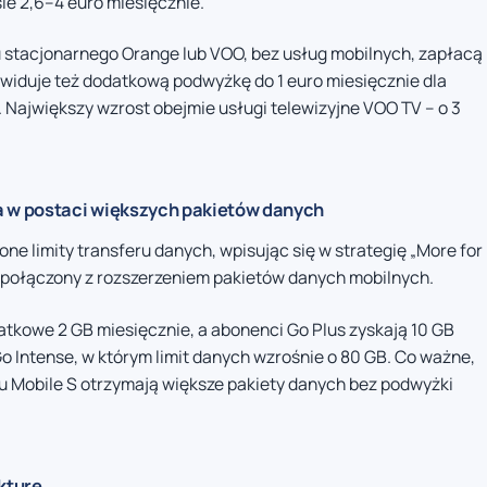
ie 2,6–4 euro miesięcznie.
u stacjonarnego Orange lub VOO, bez usług mobilnych, zapłacą
ewiduje też dodatkową podwyżkę do 1 euro miesięcznie dla
ajwiększy wzrost obejmie usługi telewizyjne VOO TV – o 3
a w postaci większych pakietów danych
 limity transferu danych, wpisując się w strategię „More for
e połączony z rozszerzeniem pakietów danych mobilnych.
atkowe 2 GB miesięcznie, a abonenci Go Plus zyskają 10 GB
o Intense, w którym limit danych wzrośnie o 80 GB. Co ważne,
u Mobile S otrzymają większe pakiety danych bez podwyżki
kturę