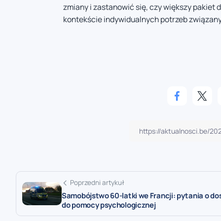
zmiany i zastanowić się, czy większy pakie
kontekście indywidualnych potrzeb związany
Poprzedni artykuł
Samobójstwo 60-latki we Francji: pytania o do
do pomocy psychologicznej