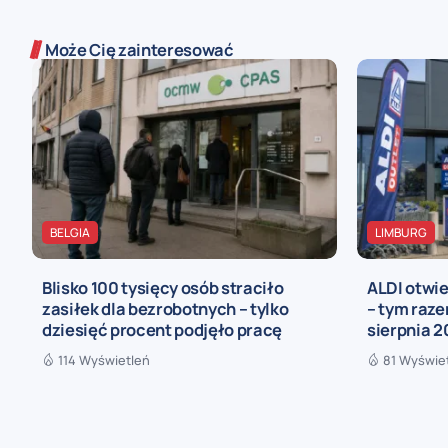
Może Cię zainteresować
BELGIA
LIMBURG
Blisko 100 tysięcy osób straciło
ALDI otwie
zasiłek dla bezrobotnych – tylko
– tym raze
dziesięć procent podjęło pracę
sierpnia 2
114 Wyświetleń
81 Wyświe