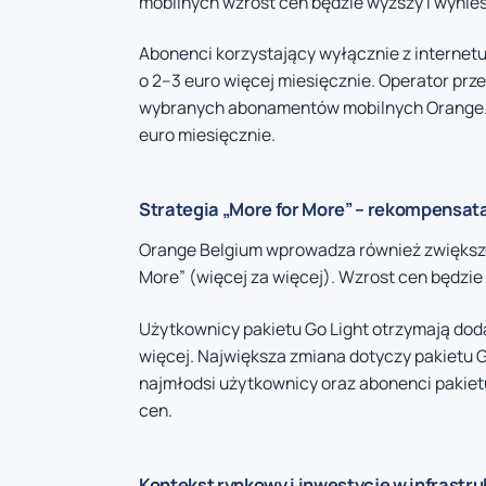
mobilnych wzrost cen będzie wyższy i wynies
Abonenci korzystający wyłącznie z internet
o 2–3 euro więcej miesięcznie. Operator prz
wybranych abonamentów mobilnych Orange. N
euro miesięcznie.
Strategia „More for More” – rekompensat
Orange Belgium wprowadza również zwiększone
More” (więcej za więcej). Wzrost cen będzi
Użytkownicy pakietu Go Light otrzymają dod
więcej. Największa zmiana dotyczy pakietu G
najmłodsi użytkownicy oraz abonenci pakiet
cen.
Kontekst rynkowy i inwestycje w infrastru