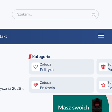
takt
Kategorie
Zobacz
Zo
Polityka
Po
Zobacz
Zo
Bruksela
Fl
ycznia 2026 r.