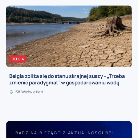
BELGIA
Belgia zbliża się do stanu skrajnej suszy – „Trzeba
zmienić paradygmat” w gospodarowaniu wodą
138 Wyświetleń
BĄDŹ NA BIEŻĄCO Z AKTUALNOSCI.BE!