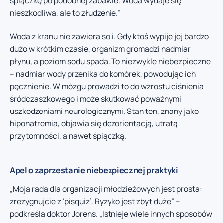
śpiączkę po podobnej zabawie. Woda wydaje się
nieszkodliwa, ale to złudzenie.”
Woda z kranu nie zawiera soli. Gdy ktoś wypije jej bardzo
dużo w krótkim czasie, organizm gromadzi nadmiar
płynu, a poziom sodu spada. To niezwykle niebezpieczne
– nadmiar wody przenika do komórek, powodując ich
pęcznienie. W mózgu prowadzi to do wzrostu ciśnienia
śródczaszkowego i może skutkować poważnymi
uszkodzeniami neurologicznymi. Stan ten, znany jako
hiponatremia, objawia się dezorientacją, utratą
przytomności, a nawet śpiączką.
Apel o zaprzestanie niebezpiecznej praktyki
„Moja rada dla organizacji młodzieżowych jest prosta:
zrezygnujcie z ‘pisquiz’. Ryzyko jest zbyt duże” –
podkreśla doktor Jorens. „Istnieje wiele innych sposobów