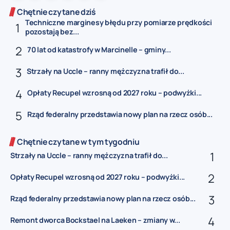
Chętnie czytane dziś
Techniczne marginesy błędu przy pomiarze prędkości
pozostają bez...
70 lat od katastrofy w Marcinelle – gminy...
Strzały na Uccle – ranny mężczyzna trafił do...
Opłaty Recupel wzrosną od 2027 roku – podwyżki...
Rząd federalny przedstawia nowy plan na rzecz osób...
Chętnie czytane w tym tygodniu
Strzały na Uccle – ranny mężczyzna trafił do...
Opłaty Recupel wzrosną od 2027 roku – podwyżki...
Rząd federalny przedstawia nowy plan na rzecz osób...
Remont dworca Bockstael na Laeken – zmiany w...