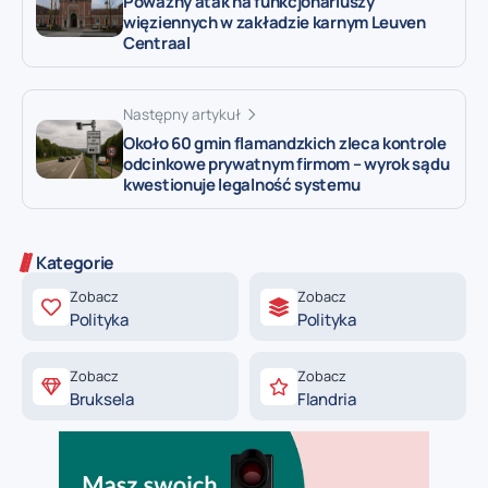
Poważny atak na funkcjonariuszy
więziennych w zakładzie karnym Leuven
Centraal
Następny artykuł
Około 60 gmin flamandzkich zleca kontrole
odcinkowe prywatnym firmom – wyrok sądu
kwestionuje legalność systemu
Kategorie
Zobacz
Zobacz
Polityka
Polityka
Zobacz
Zobacz
Bruksela
Flandria