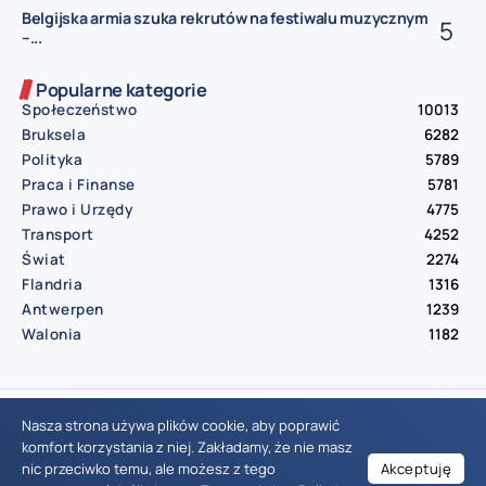
Belgijska armia szuka rekrutów na festiwalu muzycznym
–...
Popularne kategorie
Społeczeństwo
10013
Bruksela
6282
Polityka
5789
Praca i Finanse
5781
Prawo i Urzędy
4775
Transport
4252
Świat
2274
Flandria
1316
Antwerpen
1239
Walonia
1182
© Aktualnosci.be – All Right Reserved 2016-2026
Nasza strona używa plików cookie, aby poprawić
komfort korzystania z niej. Zakładamy, że nie masz
nic przeciwko temu, ale możesz z tego
Akceptuję
Wiadomości Belgia
Wydarzenia Belgia
Informacje Belgia
Nowinki Belgia
Nowości Belgia
Co w Belgii
Aktualności Belgia | Wiadomości z Belgii | Informacje dla mieszkańców Belgii | Życie w Belgii | Praca w Belgii | Prawo i przepisy w Belgii | Wydarzenia lokalne Belgia | Edukacja w Belgii | Porady dla rezydentów Belgii | Codzienne życie w Belgii | Polonia w Belgii | Aktualności społeczno-polityczne | Przewodnik dla imigrantów w Belgii | Gospodarka Belgii | Kultura i tradycje w Belgii