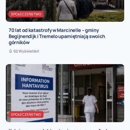
SPOŁECZEŃSTWO
70 lat od katastrofy w Marcinelle – gminy
Begijnendijk i Tremelo upamiętniają swoich
górników
92 Wyświetleń
SPOŁECZEŃSTWO