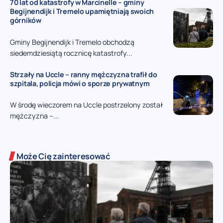
70 lat od katastrofy w Marcinelle – gminy
Begijnendijk i Tremelo upamiętniają swoich
górników
Gminy Begijnendijk i Tremelo obchodzą
siedemdziesiątą rocznicę katastrofy...
Strzały na Uccle – ranny mężczyzna trafił do
szpitala, policja mówi o sporze prywatnym
W środę wieczorem na Uccle postrzelony został
mężczyzna –...
Może Cię zainteresować