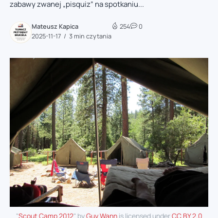
zabawy zwanej „pisquiz” na spotkaniu...
Mateusz Kapica
254
0
2025-11-17
3 min czytania
"
Scout Camp 2012
" by
Guy Wann
is licensed under
CC BY 2.0