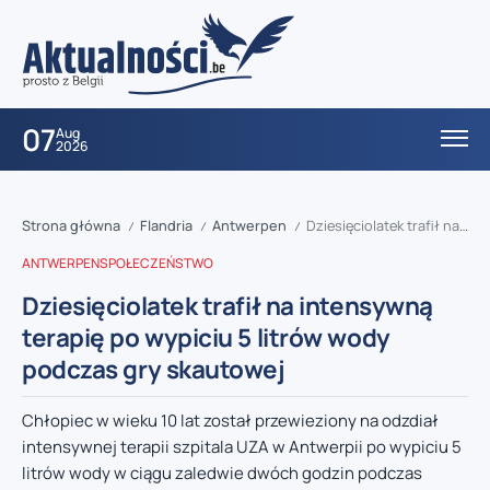
07
Aug
2026
Strona główna
Flandria
Antwerpen
Dziesięciolatek trafił na intensywną terapię po wypiciu 5 litrów wody podczas gry skautowej
/
/
/
ANTWERPEN
SPOŁECZEŃSTWO
Dziesięciolatek trafił na intensywną
terapię po wypiciu 5 litrów wody
podczas gry skautowej
Chłopiec w wieku 10 lat został przewieziony na odzdiał
intensywnej terapii szpitala UZA w Antwerpii po wypiciu 5
litrów wody w ciągu zaledwie dwóch godzin podczas