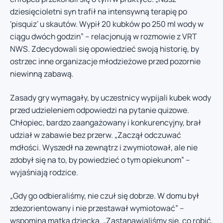
dziesięcioletni syn trafił na intensywną terapię po
‘pisquiz’ u skautów. Wypił 20 kubków po 250 ml wody w
ciągu dwóch godzin” – relacjonują w rozmowie z VRT
NWS. Zdecydowali się opowiedzieć swoją historię, by
ostrzec inne organizacje młodzieżowe przed pozornie
niewinną zabawą.
Zasady gry wymagały, by uczestnicy wypijali kubek wody
przed udzieleniem odpowiedzi na pytanie quizowe.
Chłopiec, bardzo zaangażowany i konkurencyjny, brał
udział w zabawie bez przerw. „Zaczął odczuwać
mdłości. Wyszedł na zewnątrz i zwymiotował, ale nie
zdobył się na to, by powiedzieć o tym opiekunom” –
wyjaśniają rodzice.
„Gdy go odbieraliśmy, nie czuł się dobrze. W domu był
zdezorientowany i nie przestawał wymiotować” –
wspomina matka dziecka. „Zastanawialiśmy się, co robić,