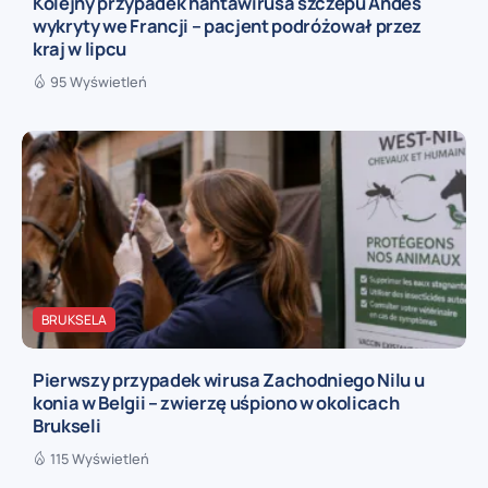
Kolejny przypadek hantawirusa szczepu Andes
wykryty we Francji – pacjent podróżował przez
kraj w lipcu
95 Wyświetleń
BRUKSELA
Pierwszy przypadek wirusa Zachodniego Nilu u
konia w Belgii – zwierzę uśpiono w okolicach
Brukseli
115 Wyświetleń