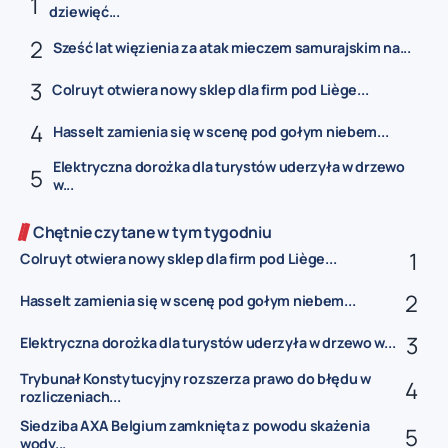
dziewięć...
Sześć lat więzienia za atak mieczem samurajskim na...
Colruyt otwiera nowy sklep dla firm pod Liège...
Hasselt zamienia się w scenę pod gołym niebem...
Elektryczna dorożka dla turystów uderzyła w drzewo
w...
Chętnie czytane w tym tygodniu
Colruyt otwiera nowy sklep dla firm pod Liège...
Hasselt zamienia się w scenę pod gołym niebem...
Elektryczna dorożka dla turystów uderzyła w drzewo w...
Trybunał Konstytucyjny rozszerza prawo do błędu w
rozliczeniach...
Siedziba AXA Belgium zamknięta z powodu skażenia
wody...