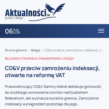
06
Aug
2026
Strona główna
Belgia
CD&V przeciw zamrożeniu indeksacji, otwarte na reformę VAT
/
/
BELGIA
POLITYKA
PRACA I FINANSE
PRAWO I URZĘDY
CD&V przeciw zamrożeniu indeksacji,
otwarte na reformę VAT
Przewodniczący CD&V Sammy Mahdi deklaruje gotowość
do szybkiego wznowienia rozmów nad budżetem
federalnym, ale wyznacza wyraźne granice. Zamrożenie
indeksacji wynagrodzeń pozostaje dla jego...