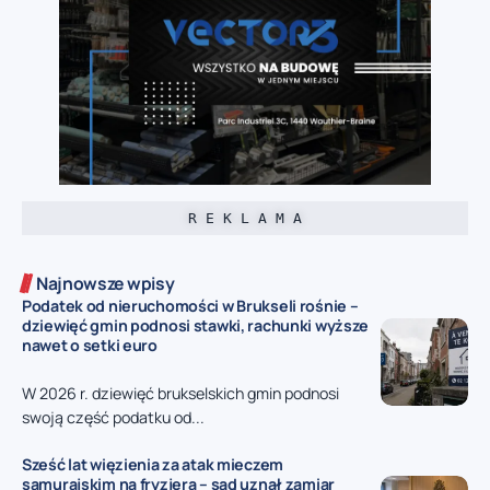
R E K L A M A
Najnowsze wpisy
Podatek od nieruchomości w Brukseli rośnie –
dziewięć gmin podnosi stawki, rachunki wyższe
nawet o setki euro
W 2026 r. dziewięć brukselskich gmin podnosi
swoją część podatku od...
Sześć lat więzienia za atak mieczem
samurajskim na fryzjera – sąd uznał zamiar