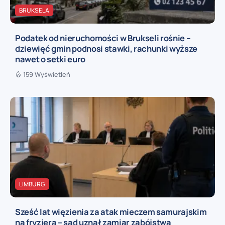
BRUKSELA
Podatek od nieruchomości w Brukseli rośnie –
dziewięć gmin podnosi stawki, rachunki wyższe
nawet o setki euro
159 Wyświetleń
LIMBURG
Sześć lat więzienia za atak mieczem samurajskim
na fryzjera – sąd uznał zamiar zabójstwa