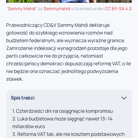
"
Sammy Mahdi
" by
Sammymahdi
is licensed under
CC BY-SA 4.0
Przewodniczący CD&V Sammy Mahdi deklaruje
gotowość do szybkiego wznowienia rozmów nad
budżetem federalnym, ale wyznacza wyraźne granice.
Zamrożenie indeksacji wynagrodzeń pozostaje dla jego
partii całkowicie nie do przyjęcia, natomiast
chrześcijańscy demokraci dopuszczają reformę VAT, o ile
nie będzie ona oznaczać jednolitego podwyższenia
stawek.
Spis treści
Czterdzieści dni na osiągnięcie kompromisu
Luka budżetowa może sięgnąć nawet 13–14
miliardów euro
Reforma VAT tak, ale nie kosztem podstawowych