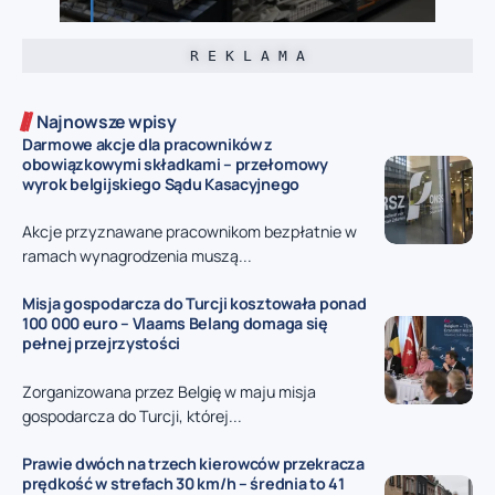
R E K L A M A
Najnowsze wpisy
Darmowe akcje dla pracowników z
obowiązkowymi składkami – przełomowy
wyrok belgijskiego Sądu Kasacyjnego
Akcje przyznawane pracownikom bezpłatnie w
ramach wynagrodzenia muszą...
Misja gospodarcza do Turcji kosztowała ponad
100 000 euro – Vlaams Belang domaga się
pełnej przejrzystości
Zorganizowana przez Belgię w maju misja
gospodarcza do Turcji, której...
Prawie dwóch na trzech kierowców przekracza
prędkość w strefach 30 km/h – średnia to 41