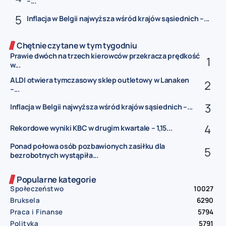
–...
Inflacja w Belgii najwyższa wśród krajów sąsiednich –...
Chętnie czytane w tym tygodniu
Prawie dwóch na trzech kierowców przekracza prędkość
w...
ALDI otwiera tymczasowy sklep outletowy w Lanaken
–...
Inflacja w Belgii najwyższa wśród krajów sąsiednich –...
Rekordowe wyniki KBC w drugim kwartale – 1,15...
Ponad połowa osób pozbawionych zasiłku dla
bezrobotnych wystąpiła...
Popularne kategorie
Społeczeństwo
10027
Bruksela
6290
Praca i Finanse
5794
Polityka
5791