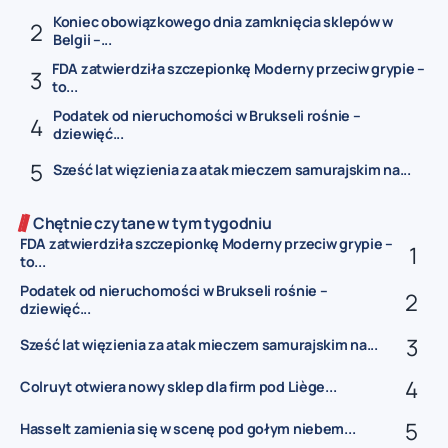
Koniec obowiązkowego dnia zamknięcia sklepów w
Belgii –...
FDA zatwierdziła szczepionkę Moderny przeciw grypie –
to...
Podatek od nieruchomości w Brukseli rośnie –
dziewięć...
Sześć lat więzienia za atak mieczem samurajskim na...
Chętnie czytane w tym tygodniu
FDA zatwierdziła szczepionkę Moderny przeciw grypie –
to...
Podatek od nieruchomości w Brukseli rośnie –
dziewięć...
Sześć lat więzienia za atak mieczem samurajskim na...
Colruyt otwiera nowy sklep dla firm pod Liège...
Hasselt zamienia się w scenę pod gołym niebem...