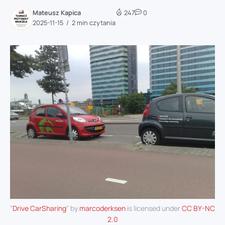
Mateusz Kapica
247
0
2025-11-15
2 min czytania
"
Drive CarSharing
" by
marcoderksen
is licensed under
CC BY-NC
2.0