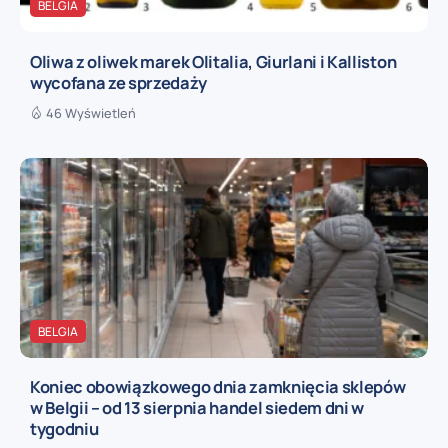
BELGIA
Oliwa z oliwek marek Olitalia, Giurlani i Kalliston
wycofana ze sprzedaży
46 Wyświetleń
BELGIA
Koniec obowiązkowego dnia zamknięcia sklepów
w Belgii – od 13 sierpnia handel siedem dni w
tygodniu