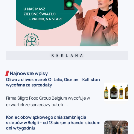
R E K L A M A
Najnowsze wpisy
Oliwa z oliwek marek Olitalia, Giurlani i Kalliston
wycofana ze sprzedaży
Firma Sligro Food Group Belgium wycofuje w
czwartek ze sprzedaży butelki...
Koniec obowiązkowego dnia zamknięcia
sklepów w Belgii – od 13 sierpnia handel siedem
dni w tygodniu