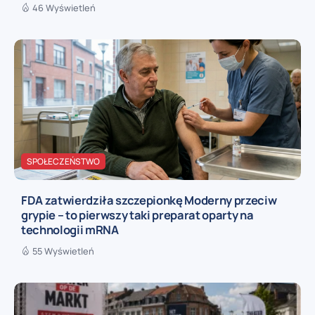
46 Wyświetleń
SPOŁECZEŃSTWO
FDA zatwierdziła szczepionkę Moderny przeciw
grypie – to pierwszy taki preparat oparty na
technologii mRNA
55 Wyświetleń