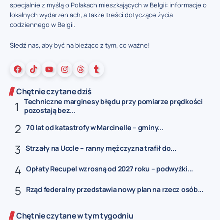
specjalnie z myślą o Polakach mieszkających w Belgii: informacje o
lokalnych wydarzeniach, a także treści dotyczące życia
codziennego w Belgii.
Śledź nas, aby być na bieżąco z tym, co ważne!
Chętnie czytane dziś
Techniczne marginesy błędu przy pomiarze prędkości
pozostają bez...
70 lat od katastrofy w Marcinelle – gminy...
Strzały na Uccle – ranny mężczyzna trafił do...
Opłaty Recupel wzrosną od 2027 roku – podwyżki...
Rząd federalny przedstawia nowy plan na rzecz osób...
Chętnie czytane w tym tygodniu