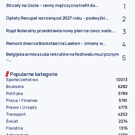
Strzały na Uccle – ranny mężczyzna trafił do...
Opłaty Recupel wzrosną od 2027 roku – podwyżki...
Rząd federalny przedstawia nowy plan na rzecz osób...
Remont dworca Bockstael na Laeken – zmiany w...
Belgijska armia szuka rekrutów na festiwalu muzycznym
–...
Popularne kategorie
Społeczeństwo
10013
Bruksela
6282
Polityka
5789
Praca i Finanse
5781
Prawo i Urzędy
4775
Transport
4252
Świat
2274
Flandria
1316
Antwerpen
1239