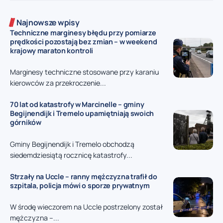
Najnowsze wpisy
Techniczne marginesy błędu przy pomiarze
prędkości pozostają bez zmian – w weekend
krajowy maraton kontroli
Marginesy techniczne stosowane przy karaniu
kierowców za przekroczenie...
70 lat od katastrofy w Marcinelle – gminy
Begijnendijk i Tremelo upamiętniają swoich
górników
Gminy Begijnendijk i Tremelo obchodzą
siedemdziesiątą rocznicę katastrofy...
Strzały na Uccle – ranny mężczyzna trafił do
szpitala, policja mówi o sporze prywatnym
W środę wieczorem na Uccle postrzelony został
mężczyzna –...