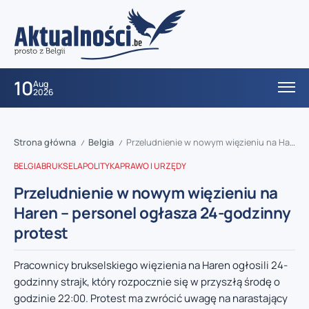
10
Aug
2026
Strona główna
Belgia
Przeludnienie w nowym więzieniu na Haren – personel ogłasza 24-godzinny protest
/
/
BELGIA
BRUKSELA
POLITYKA
PRAWO I URZĘDY
Przeludnienie w nowym więzieniu na
Haren – personel ogłasza 24-godzinny
protest
Pracownicy brukselskiego więzienia na Haren ogłosili 24-
godzinny strajk, który rozpocznie się w przyszłą środę o
godzinie 22:00. Protest ma zwrócić uwagę na narastający