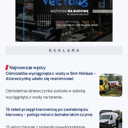
R E K L A M A
Najnowsze wpisy
Ośmiolatka wyciągnięta z wody w Sint-Niklaas –
dziewczynkę udało się reanimować
Ośmioletnia dziewczynka została w sobotę
wyciągnięta z wody na terenie...
15-latek przejął kierownicę po zasłabnięciu
kierowcy – policja mówi o bohaterskim czynie
15-letni chłopak z Holandii prawdopodobnie