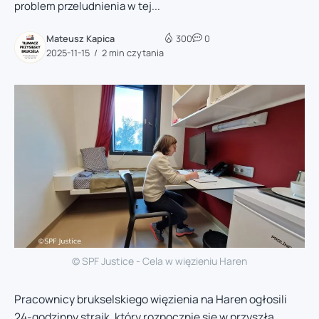
problem przeludnienia w tej...
Mateusz Kapica
300
0
2025-11-15
2 min czytania
© SPF Justice - Cela w więzieniu Haren
Pracownicy brukselskiego więzienia na Haren ogłosili
24-godzinny strajk, który rozpocznie się w przyszłą