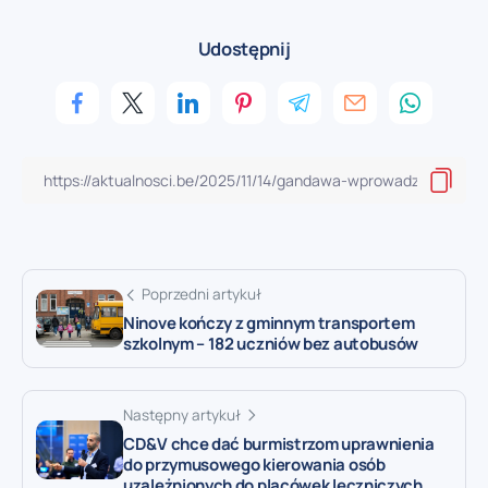
Udostępnij
Poprzedni artykuł
Ninove kończy z gminnym transportem
szkolnym – 182 uczniów bez autobusów
Następny artykuł
CD&V chce dać burmistrzom uprawnienia
do przymusowego kierowania osób
uzależnionych do placówek leczniczych