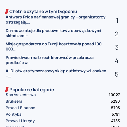
Chętnie czytane w tym tygodniu
Antwerp Pride na finansowej granicy – organizatorzy
ostrzegają,...
Darmowe akcje dla pracowników z obowiązkowymi
składkami –...
Misja gospodarcza do Turcji kosztowała ponad 100
000...
Prawie dwóch na trzech kierowców przekracza
prędkość w...
ALDI otwiera tymczasowy sklep outletowy w Lanaken
–...
Popularne kategorie
Społeczeństwo
10027
Bruksela
6290
Praca i Finanse
5795
Polityka
5791
Prawo i Urzędy
4783