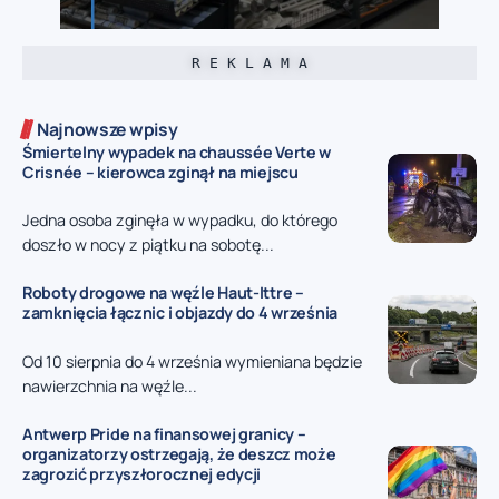
R E K L A M A
Najnowsze wpisy
Śmiertelny wypadek na chaussée Verte w
Crisnée – kierowca zginął na miejscu
Jedna osoba zginęła w wypadku, do którego
doszło w nocy z piątku na sobotę...
Roboty drogowe na węźle Haut-Ittre –
zamknięcia łącznic i objazdy do 4 września
Od 10 sierpnia do 4 września wymieniana będzie
nawierzchnia na węźle...
Antwerp Pride na finansowej granicy –
organizatorzy ostrzegają, że deszcz może
zagrozić przyszłorocznej edycji