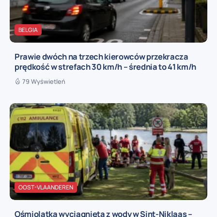
BELGIA
Prawie dwóch na trzech kierowców przekracza
prędkość w strefach 30 km/h – średnia to 41 km/h
79 Wyświetleń
OOST-VLAANDEREN
Ośmiolatka wyciągnięta z wody w Sint-Niklaas –