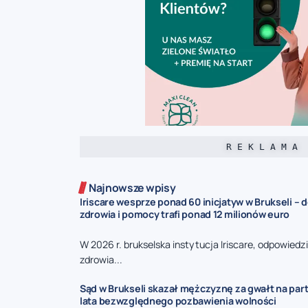
R E K L A M A
Najnowsze wpisy
Iriscare wesprze ponad 60 inicjatyw w Brukseli – 
zdrowia i pomocy trafi ponad 12 milionów euro
W 2026 r. brukselska instytucja Iriscare, odpowiedz
zdrowia...
Sąd w Brukseli skazał mężczyznę za gwałt na part
lata bezwzględnego pozbawienia wolności