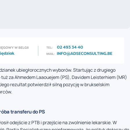
dzianek ubiegłorocznych wyborów. Startując z drugiego
 go tuż za Ahmedem Laaouejem (PS), Davidem Leisterhiem (MR)
 Jego rezultat potwierdził silną pozycję w brukselskim
orców.
róba transferu do PS
ił odejście z PTB i przejście na zwolnienie lekarskie. W
t: Partia Socjalistyczna poinformowała, że polityk dołączy do