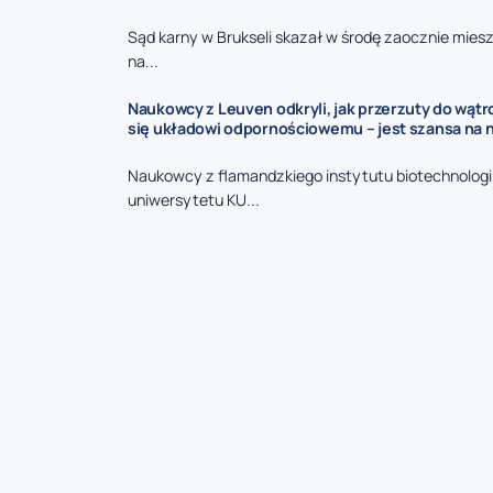
Sąd karny w Brukseli skazał w środę zaocznie mies
na...
Naukowcy z Leuven odkryli, jak przerzuty do wąt
się układowi odpornościowemu – jest szansa na 
Naukowcy z flamandzkiego instytutu biotechnologii
uniwersytetu KU...