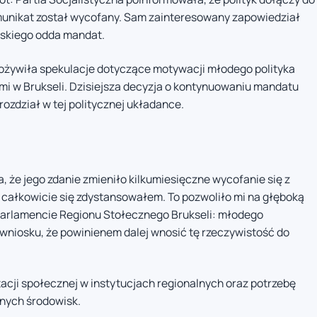
omunikat został wycofany. Sam zainteresowany zapowiedział
rskiego odda mandat.
 ożywiła spekulacje dotyczące motywacji młodego polityka
mi w Brukseli. Dzisiejsza decyzja o kontynuowaniu mandatu
ozdział w tej politycznej układance.
że jego zdanie zmieniło kilku­miesięczne wycofanie się z
 całkowicie się zdystansowałem. To pozwoliło mi na głęboką
w Parlamencie Regionu Stołecznego Brukseli: młodego
 wniosku, że powinienem dalej wnosić tę rzeczywistość do
acji społecznej w instytucjach regionalnych oraz potrzebę
nych środowisk.