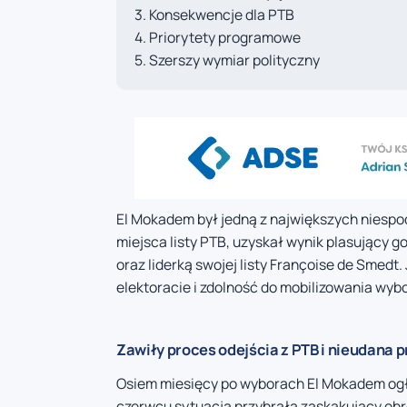
Konsekwencje dla PTB
Priorytety programowe
Szerszy wymiar polityczny
El Mokadem był jedną z największych niespo
miejsca listy PTB, uzyskał wynik plasujący
oraz liderką swojej listy Françoise de Smedt.
elektoracie i zdolność do mobilizowania wyb
Zawiły proces odejścia z PTB i nieudana p
Osiem miesięcy po wyborach El Mokadem ogłos
czerwcu sytuacja przybrała zaskakujący obró