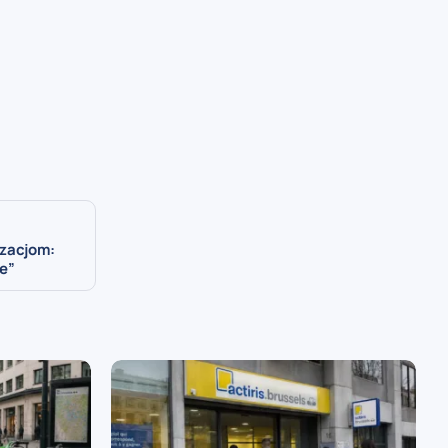
izacjom:
e”