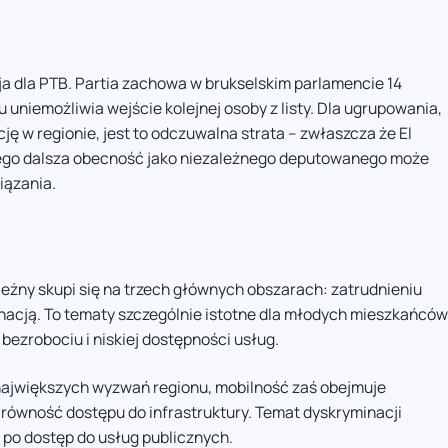
 dla PTB. Partia zachowa w brukselskim parlamencie 14
uniemożliwia wejście kolejnej osoby z listy. Dla ugrupowania,
ę w regionie, jest to odczuwalna strata – zwłaszcza że El
ego dalsza obecność jako niezależnego deputowanego może
iązania.
leżny skupi się na trzech głównych obszarach: zatrudnieniu
inacją. To tematy szczególnie istotne dla młodych mieszkańców
bezrobociu i niskiej dostępności usług.
największych wyzwań regionu, mobilność zaś obejmuje
i równość dostępu do infrastruktury. Temat dyskryminacji
 po dostęp do usług publicznych.