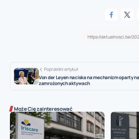
Poprzedni artykuł
Von der Leyen naciska na mechanizm oparty n
zamrożonych aktywach
Może Cię zainteresować