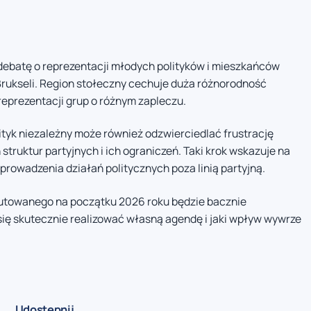
ebatę o reprezentacji młodych polityków i mieszkańców
 Brukseli. Region stołeczny cechuje duża różnorodność
reprezentacji grup o różnym zapleczu.
ityk niezależny może również odzwierciedlać frustrację
ruktur partyjnych i ich ograniczeń. Taki krok wskazuje na
prowadzenia działań politycznych poza linią partyjną.
putowanego na początku 2026 roku będzie bacznie
się skutecznie realizować własną agendę i jaki wpływ wywrze
Udostępnij