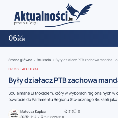
06
Aug
2026
Strona główna
Bruksela
Były działacz PTB zachowa mandat – d
/
/
BRUKSELA
POLITYKA
Były działacz PTB zachowa manda
Soulaimane El Mokadem, który w wyborach regionalnych w c
zaobserwuj nas
powrocie do Parlamentu Regionu Stołecznego Brukseli jako
zaobserwuj nas
Mateusz Kapica
315
0
2025-11-14
3 min czytania