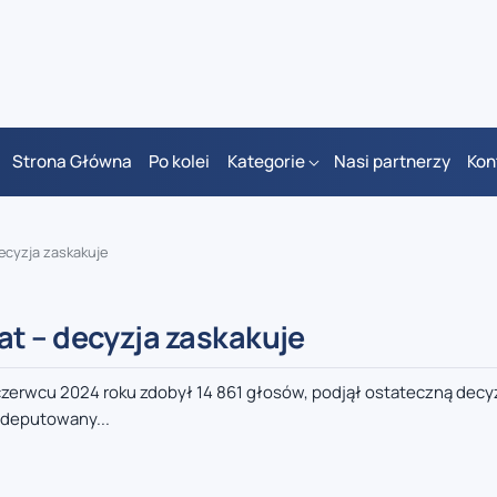
Strona Główna
Po kolei
Kategorie
Nasi partnerzy
Kon
ecyzja zaskakuje
t – decyzja zaskakuje
zerwcu 2024 roku zdobył 14 861 głosów, podjął ostateczną decy
 deputowany...