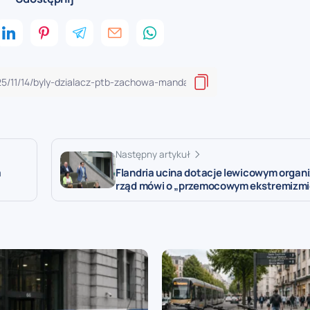
Następny artykuł
a
Flandria ucina dotacje lewicowym organ
rząd mówi o „przemocowym ekstremizmi