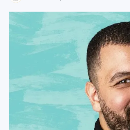
zaobserwuj nas
zaobserwuj nas
zaobserwuj nas
zaobserwuj nas