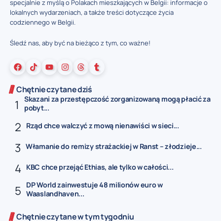
specjalnie z myślą o Polakach mieszkających w Belgii: informacje o
lokalnych wydarzeniach, a także treści dotyczące życia
codziennego w Belgii.
Śledź nas, aby być na bieżąco z tym, co ważne!
Chętnie czytane dziś
Skazani za przestępczość zorganizowaną mogą płacić za
pobyt...
Rząd chce walczyć z mową nienawiści w sieci...
Włamanie do remizy strażackiej w Ranst – złodzieje...
KBC chce przejąć Ethias, ale tylko w całości...
DP World zainwestuje 48 milionów euro w
Waaslandhaven...
Chętnie czytane w tym tygodniu