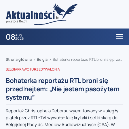
08
Aug
2026
Strona główna
Belgia
Bohaterka reportażu RTL broni się przed hejtem: „Nie jestem pasożytem systemu”
/
/
BELGIA
PRAWO I URZĘDY
WALONIA
Bohaterka reportażu RTL broni się
przed hejtem: „Nie jestem pasożytem
systemu”
Reportaż Christophe’a Deborsu wyemitowany w ubiegły
piątek przez RTL-TVI wywołał falę krytyki i setki skarg do
Belgijskiej Rady ds. Mediów Audiowizualnych (CSA). W