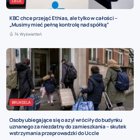
LIÈGE
KBC chce przejąć Ethias, ale tylko w całości –
„Musimy mieć pełną kontrolę nad spółką”
74 Wyświetleń
BRUKSELA
Osoby ubiegające się o azyl wróciły do budynku
uznanego za niezdatny do zamieszkania – skutek
wstrzymania przeprowadzki do Uccle