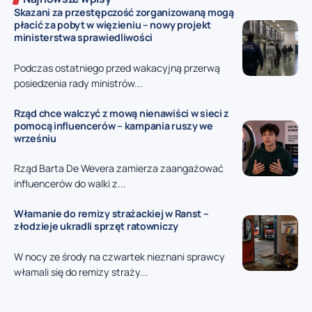
Skazani za przestępczość zorganizowaną mogą
płacić za pobyt w więzieniu – nowy projekt
ministerstwa sprawiedliwości
Podczas ostatniego przed wakacyjną przerwą
posiedzenia rady ministrów...
Rząd chce walczyć z mową nienawiści w sieci z
pomocą influencerów – kampania ruszy we
wrześniu
Rząd Barta De Wevera zamierza zaangażować
influencerów do walki z...
Włamanie do remizy strażackiej w Ranst –
złodzieje ukradli sprzęt ratowniczy
W nocy ze środy na czwartek nieznani sprawcy
włamali się do remizy straży...