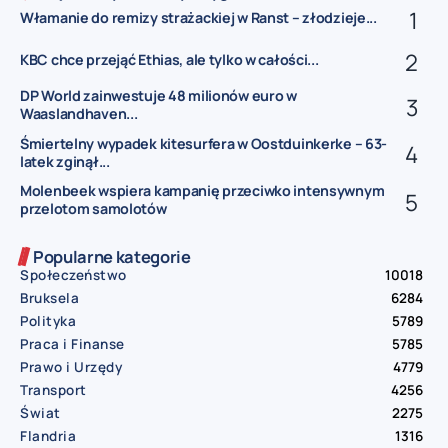
Włamanie do remizy strażackiej w Ranst – złodzieje...
KBC chce przejąć Ethias, ale tylko w całości...
DP World zainwestuje 48 milionów euro w
Waaslandhaven...
Śmiertelny wypadek kitesurfera w Oostduinkerke – 63-
latek zginął...
Molenbeek wspiera kampanię przeciwko intensywnym
przelotom samolotów
Popularne kategorie
Społeczeństwo
10018
Bruksela
6284
Polityka
5789
Praca i Finanse
5785
Prawo i Urzędy
4779
Transport
4256
Świat
2275
Flandria
1316