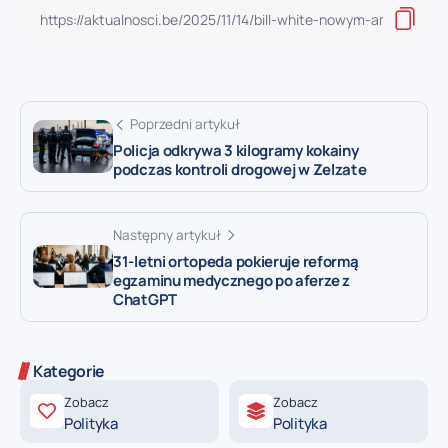
Poprzedni artykuł
Policja odkrywa 3 kilogramy kokainy
podczas kontroli drogowej w Zelzate
Następny artykuł
31-letni ortopeda pokieruje reformą
egzaminu medycznego po aferze z
ChatGPT
Kategorie
Zobacz
Zobacz
Polityka
Polityka