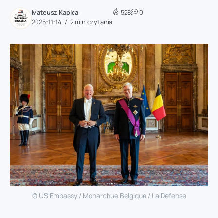
Mateusz Kapica
528
0
2025-11-14
2 min czytania
© US Embassy / Monarchue Belgique / La Défense