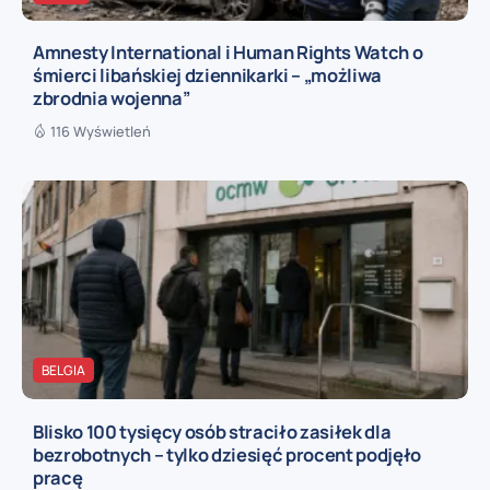
Amnesty International i Human Rights Watch o
śmierci libańskiej dziennikarki – „możliwa
zbrodnia wojenna”
116 Wyświetleń
BELGIA
Blisko 100 tysięcy osób straciło zasiłek dla
bezrobotnych – tylko dziesięć procent podjęło
pracę