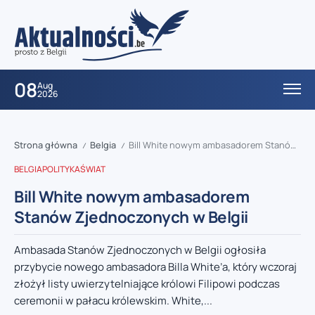
08
Aug
2026
Strona główna
Belgia
Bill White nowym ambasadorem Stanów Zjednoczonych w Belgii
/
/
BELGIA
POLITYKA
ŚWIAT
Bill White nowym ambasadorem
Stanów Zjednoczonych w Belgii
Ambasada Stanów Zjednoczonych w Belgii ogłosiła
przybycie nowego ambasadora Billa White’a, który wczoraj
złożył listy uwierzytelniające królowi Filipowi podczas
ceremonii w pałacu królewskim. White,...