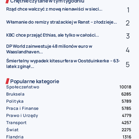
Chętnie czytane w tym tygodniu
Rząd chce walczyć z mową nienawiści w sieci...
Włamanie do remizy strażackiej w Ranst – złodzieje...
KBC chce przejąć Ethias, ale tylko w całości...
DP World zainwestuje 48 milionów euro w
Waaslandhaven...
Śmiertelny wypadek kitesurfera w Oostduinkerke – 63-
latek zginął...
Popularne kategorie
Społeczeństwo
10018
Bruksela
6285
Polityka
5789
Praca i Finanse
5785
Prawo i Urzędy
4779
Transport
4257
Świat
2275
Flandria
1316