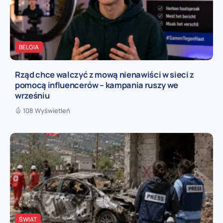
BELGIA
Rząd chce walczyć z mową nienawiści w sieci z
pomocą influencerów – kampania ruszy we
wrześniu
108 Wyświetleń
ŚWIAT