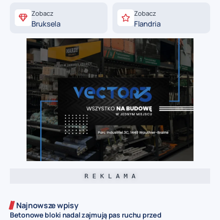
Zobacz
Zobacz
Bruksela
Flandria
R E K L A M A
Najnowsze wpisy
Betonowe bloki nadal zajmują pas ruchu przed