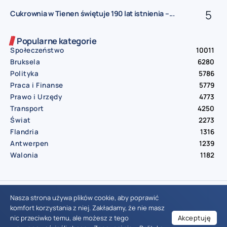
Cukrownia w Tienen świętuje 190 lat istnienia –...
Popularne kategorie
Społeczeństwo
10011
Bruksela
6280
Polityka
5786
Praca i Finanse
5779
Prawo i Urzędy
4773
Transport
4250
Świat
2273
Flandria
1316
Antwerpen
1239
Walonia
1182
© Aktualnosci.be – All Right Reserved 2016-2026
Nasza strona używa plików cookie, aby poprawić
komfort korzystania z niej. Zakładamy, że nie masz
nic przeciwko temu, ale możesz z tego
Akceptuję
Wiadomości Belgia
Wydarzenia Belgia
Informacje Belgia
Nowinki Belgia
Nowości Belgia
Co w Belgii
Aktualności Belgia | Wiadomości z Belgii | Informacje dla mieszkańców Belgii | Życie w Belgii | Praca w Belgii | Prawo i przepisy w Belgii | Wydarzenia lokalne Belgia | Edukacja w Belgii | Porady dla rezydentów Belgii | Codzienne życie w Belgii | Polonia w Belgii | Aktualności społeczno-polityczne | Przewodnik dla imigrantów w Belgii | Gospodarka Belgii | Kultura i tradycje w Belgii