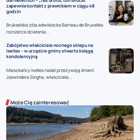
dla nieletnich – „Tes droits, ton avocat”
zapewnia kontakt z prawnikiem w ciągu 48
godzin
Brukselska izba adwokacka Barreau de Bruxelles
rozszerza działania...
Zabójstwo właściciela nocnego sklepu na
Ixelles – w urzędzie gminy otwarto księgę
kondolencyjną
Mieszkańcy Ixelles nadal przeżywają śmierć
Jaswindera Singha, właściciela...
Może Cię zainteresować