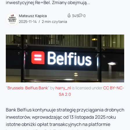
inwestycyjnej Re=Bel. Zmiany obejmują...
Mateusz Kapica
345
0
2025-11-14
2 min czytania
"
Brussels: Belfius Bank
" by
harry_nl
is licensed under
CC BY-NC-
SA 2.0
Bank Belfius kontynuuje strategię przyciągania drobnych
inwestorów, wprowadzając od 13 listopada 2025 roku
istotne obniżki opłat transakcyjnych na platformie