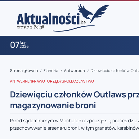
07
Aug
2026
Strona główna
Flandria
Antwerpen
Dziewięciu członków Out
/
/
/
ANTWERPEN
PRAWO I URZĘDY
SPOŁECZEŃSTWO
Dziewięciu członków Outlaws pr
magazynowanie broni
zaobserwuj nas
Przed sądem karnym w Mechelen rozpoczął się proces dzie
przechowywanie arsenału broni, w tym granatów, karabinów 
zaobserwuj nas