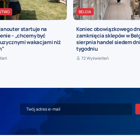
STWO
BELGIA
ranouter startuje na
Koniec obowiązkowego dn
enie – „chcemy być
zamknięcia sklepów w Belgi
muzycznymi wakacjami niż
sierpnia handel siedem dn
m”
tygodniu
tleń
72 Wyświetleń