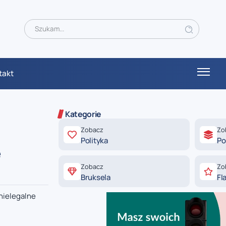
takt
Kategorie
Zobacz
Zo
Polityka
Po
e
Zobacz
Zo
Bruksela
Fl
nielegalne