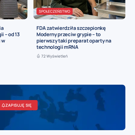
SPOŁECZEŃSTWO
ia
FDA zatwierdziła szczepionkę
i – od 13
Moderny przeciw grypie – to
i w
pierwszy taki preparat oparty na
technologii mRNA
72 Wyświetleń
ZAPISUJĘ SIĘ