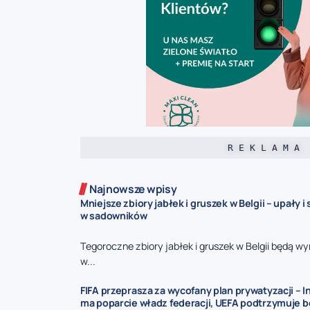
R E K L A M A
Najnowsze wpisy
Mniejsze zbiory jabłek i gruszek w Belgii – upały 
w sadowników
Tegoroczne zbiory jabłek i gruszek w Belgii będą wy
w...
FIFA przeprasza za wycofany plan prywatyzacji – I
ma poparcie władz federacji, UEFA podtrzymuje b