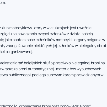
dem.
klub motocyklowy, który w wielu krajach jest uważnie
zględu na powiązania części członków z działalnością
się jako społeczność miłośników motocykli, organy ścigania w
ły zaangażowanie niektórych jej członków w nielegalny obrót
ości zorganizowanej.
ekst działań belgijskich służb przeciwko nielegalnej broni na
 – zwłaszcza broni automatycznej i materiałów wybuchowych –
stwa publicznego i podlega surowym karom przewidzianym w
koliczności gromadzenia broni oraz odpowiedzialność