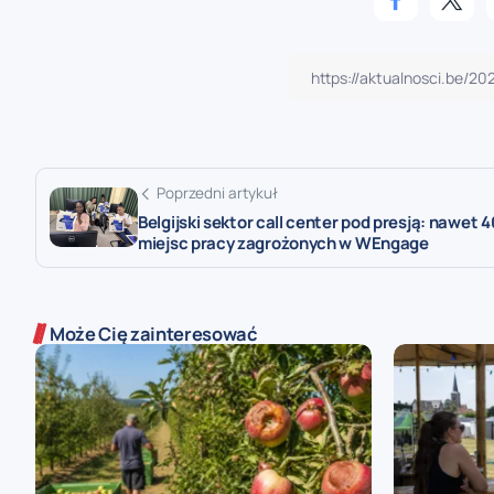
Poprzedni artykuł
Belgijski sektor call center pod presją: nawet 
miejsc pracy zagrożonych w WEngage
Może Cię zainteresować