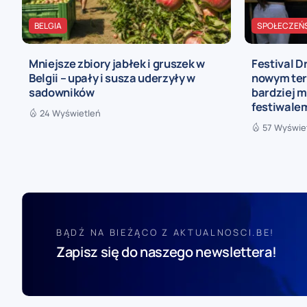
BELGIA
SPOŁECZEŃ
Mniejsze zbiory jabłek i gruszek w
Festival D
Belgii – upały i susza uderzyły w
nowym ter
sadowników
bardziej 
festiwale
24 Wyświetleń
57 Wyświe
BĄDŹ NA BIEŻĄCO Z AKTUALNOSCI.BE!
Zapisz się do naszego newslettera!