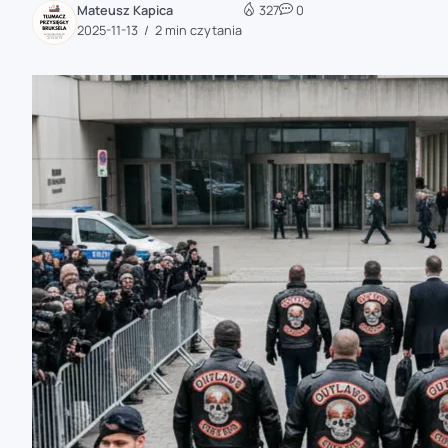
Mateusz Kapica
327
0
zaobserwuj nas
2025-11-13
2 min czytania
zaobserwuj nas
zaobserwuj nas
zaobserwuj nas