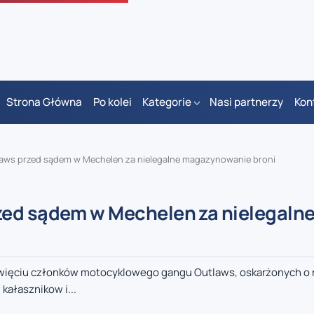
Strona Główna
Po kolei
Kategorie
Nasi partnerzy
Kon
laws przed sądem w Mechelen za nielegalne magazynowanie broni
zed sądem w Mechelen za nielegaln
więciu członków motocyklowego gangu Outlaws, oskarżonych o 
kałasznikow i...