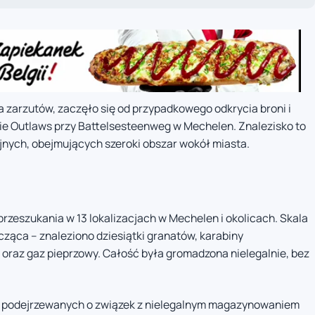
 zarzutów, zaczęło się od przypadkowego odkrycia broni i
e Outlaws przy Battelsesteenweg w Mechelen. Znalezisko to
jnych, obejmujących szeroki obszar wokół miasta.
przeszukania w 13 lokalizacjach w Mechelen i okolicach. Skala
ąca – znaleziono dziesiątki granatów, karabiny
 oraz gaz pieprzowy. Całość była gromadzona nielegalnie, bez
b podejrzewanych o związek z nielegalnym magazynowaniem