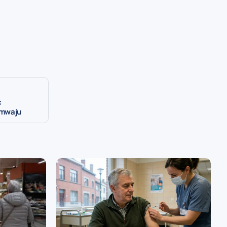
ć
amwaju