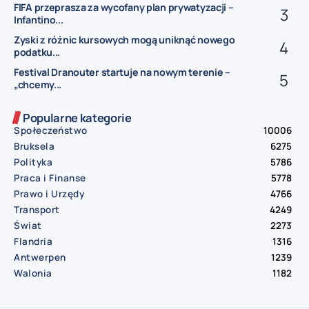
FIFA przeprasza za wycofany plan prywatyzacji –
Infantino...
Zyski z różnic kursowych mogą uniknąć nowego
podatku...
Festival Dranouter startuje na nowym terenie –
„chcemy...
Popularne kategorie
Społeczeństwo
10006
Bruksela
6275
Polityka
5786
Praca i Finanse
5778
Prawo i Urzędy
4766
Transport
4249
Świat
2273
Flandria
1316
Antwerpen
1239
Walonia
1182