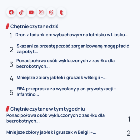
Chętnie czytane dziś
Dron z ładunkiem wybuchowym na lotnisku w Lipsku...
Skazani za przestępczość zorganizowaną mogą płacić
za pobyt...
Ponad połowa osób wykluczonych z zasiłku dla
bezrobotnych...
Mniejsze zbiory jabłek i gruszek w Belgii –...
FIFA przeprasza za wycofany plan prywatyzacji –
Infantino...
Chętnie czytane w tym tygodniu
Ponad połowa osób wykluczonych z zasiłku dla
bezrobotnych...
Mniejsze zbiory jabłek i gruszek w Belgii –...