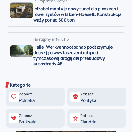
Poprzedni artykuł
Infrabel montuje nowy tunel dla pieszych i
rowerzystów w Bilzen-Hoeselt. Konstrukcja
waży ponad 500 ton
Następny artykuł
Halle: Werkvennootschap podtrzymuje
decyzję o wywłaszczeniach pod
tymczasową drogę dla przebudowy
autostrady A8
Kategorie
Zobacz
Zobacz
Polityka
Polityka
Zobacz
Zobacz
Bruksela
Flandria