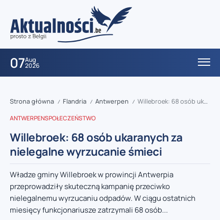
07
Aug
2026
Strona główna
Flandria
Antwerpen
Willebroek: 68 osób ukaranych za nielegalne wyrzucanie śmieci
/
/
/
ANTWERPEN
SPOŁECZEŃSTWO
Willebroek: 68 osób ukaranych za
nielegalne wyrzucanie śmieci
Władze gminy Willebroek w prowincji Antwerpia
przeprowadziły skuteczną kampanię przeciwko
nielegalnemu wyrzucaniu odpadów. W ciągu ostatnich
miesięcy funkcjonariusze zatrzymali 68 osób...