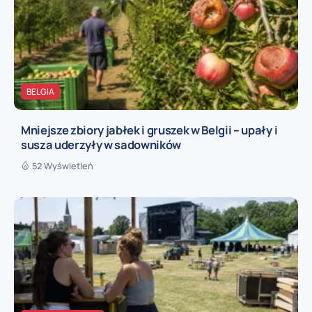
BELGIA
Mniejsze zbiory jabłek i gruszek w Belgii – upały i
susza uderzyły w sadowników
52 Wyświetleń