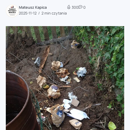
Mateusz Kapica
300
0
2025-11-12
2 min czytania