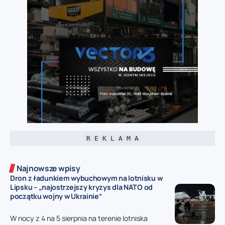
R E K L A M A
Najnowsze wpisy
Dron z ładunkiem wybuchowym na lotnisku w
Lipsku – „najostrzejszy kryzys dla NATO od
początku wojny w Ukrainie”
W nocy z 4 na 5 sierpnia na terenie lotniska