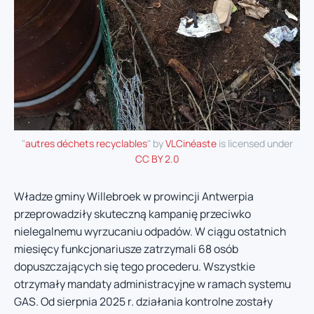
"
autres déchets recyclables
" by
VLCinéaste
is licensed under
CC BY 2.0
Władze gminy Willebroek w prowincji Antwerpia
przeprowadziły skuteczną kampanię przeciwko
nielegalnemu wyrzucaniu odpadów. W ciągu ostatnich
miesięcy funkcjonariusze zatrzymali 68 osób
dopuszczających się tego procederu. Wszystkie
otrzymały mandaty administracyjne w ramach systemu
GAS. Od sierpnia 2025 r. działania kontrolne zostały