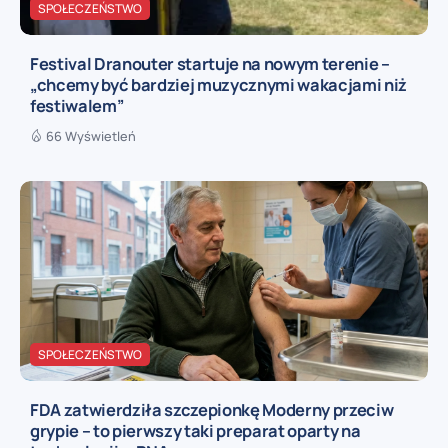
SPOŁECZEŃSTWO
Festival Dranouter startuje na nowym terenie –
„chcemy być bardziej muzycznymi wakacjami niż
festiwalem”
66 Wyświetleń
SPOŁECZEŃSTWO
FDA zatwierdziła szczepionkę Moderny przeciw
grypie – to pierwszy taki preparat oparty na