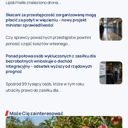
Lipsk/Halle znaleziono drona...
Skazani za przestępczość zorganizowaną mogą
płacić za pobyt w więzieniu – nowy projekt
minister sprawiedliwości
Czy sprawcy poważnych przestępstw powinni
ponosić część kosztów własnego...
Ponad połowa osób wykluczonych z zasiłku dla
bezrobotnych wnioskuje o dochód
integracyjny – odsetek wyższy od rządowych
prognoz
Spośród 99 tysięcy osób, które w tym roku
utraciły prawo do zasiłku dla...
Może Cię zainteresować