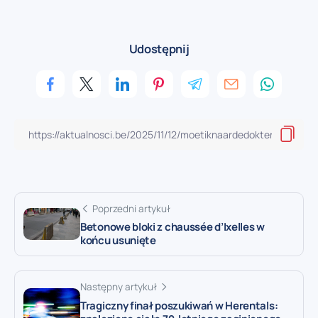
Udostępnij
Poprzedni artykuł
Betonowe bloki z chaussée d’Ixelles w
końcu usunięte
Następny artykuł
Tragiczny finał poszukiwań w Herentals: