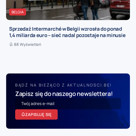
BELGIA
Sprzedaż Intermarché w Belgii wzrosła do ponad
1,4 miliarda euro – sieć nadal pozostaje na minusie
88 Wyświetleń
BĄDŹ NA BIEŻĄCO Z AKTUALNOSCI.BE!
Zapisz się do naszego newslettera!
ZAPISUJĘ SIĘ