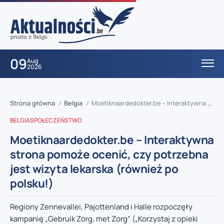
09
Aug
2026
Strona główna
Belgia
Moetiknaardedokter.be – Interaktywna strona pomoże ocenić, czy potrzebna jest wizyta lekarska (również po polsku!)
/
/
BELGIA
SPOŁECZEŃSTWO
Moetiknaardedokter.be – Interaktywna
strona pomoże ocenić, czy potrzebna
jest wizyta lekarska (również po
polsku!)
Regiony Zennevallei, Pajottenland i Halle rozpoczęły
kampanię „Gebruik Zorg, met Zorg” („Korzystaj z opieki