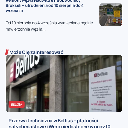
Remont węzła Haut-Ittre na obwodnicy
Brukseli – utrudnienia od 10 sierpnia do 4
września
Od 10 sierpnia do 4 września wymieniana będzie
nawierzchnia węzła...
Może Cię zainteresować
BELGIA
Przerwa techniczna w Belfius – płatności
natychmiastowe i Wero niedostępne w nocy 10