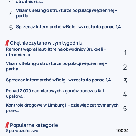
utrudnienia...
Vlaams Belang o strukturze populacji więziennej –
partia...
Sprzedaż Intermarché w Belgii wzrosła do ponad 1,4...
Chętnie czytane w tym tygodniu
Remont węzła Haut-Ittre na obwodnicy Brukseli –
utrudnienia...
Vlaams Belang o strukturze populacji więziennej –
partia...
Sprzedaż Intermarché w Belgii wzrosła do ponad 1,4...
Ponad 2 000 nadmiarowych zgonów podczas fali
upałów...
Kontrole drogowe w Limburgii – dziewięć zatrzymanych
praw...
Popularne kategorie
Społeczeństwo
10024