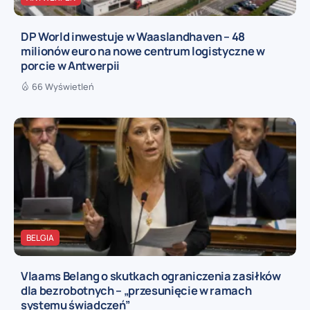
DP World inwestuje w Waaslandhaven – 48
milionów euro na nowe centrum logistyczne w
porcie w Antwerpii
66 Wyświetleń
BELGIA
Vlaams Belang o skutkach ograniczenia zasiłków
dla bezrobotnych – „przesunięcie w ramach
systemu świadczeń”