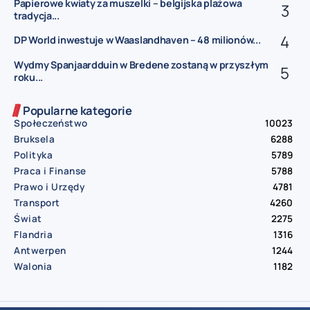
Papierowe kwiaty za muszelki – belgijska plażowa
tradycja...
DP World inwestuje w Waaslandhaven – 48 milionów...
Wydmy Spanjaardduin w Bredene zostaną w przyszłym
roku...
Popularne kategorie
Społeczeństwo
10023
Bruksela
6288
Polityka
5789
Praca i Finanse
5788
Prawo i Urzędy
4781
Transport
4260
Świat
2275
Flandria
1316
Antwerpen
1244
Walonia
1182