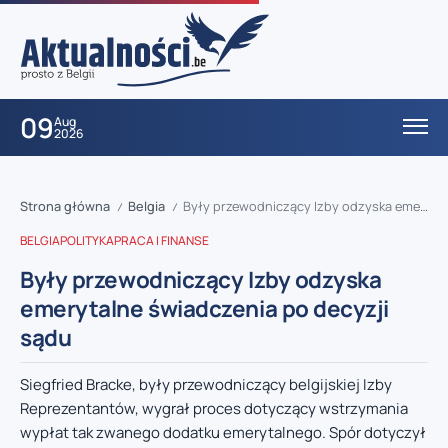
09
Aug
2026
Strona główna
Belgia
Były przewodniczący Izby odzyska emerytalne świadczenia po decyzji sądu
/
/
BELGIA
POLITYKA
PRACA I FINANSE
Były przewodniczący Izby odzyska
emerytalne świadczenia po decyzji
sądu
Siegfried Bracke, były przewodniczący belgijskiej Izby
Reprezentantów, wygrał proces dotyczący wstrzymania
wypłat tak zwanego dodatku emerytalnego. Spór dotyczył