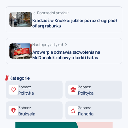
Poprzedni artykuł
Kradzież w Knokke: jubiler po raz drugi padł
ofiarą rabunku
Następny artykuł
Antwerpia odmawia zezwolenia na
McDonald’s: obawy o korki i hałas
Kategorie
Zobacz
Zobacz
Polityka
Polityka
Zobacz
Zobacz
Bruksela
Flandria