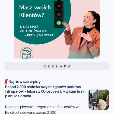
R E K L A M A
Najnowsze wpisy
Ponad 2 000 nadmiarowych zgonów podczas
fali upałów – lekarz z KU Leuven krytykuje brak
planu działania
Podczas pierwszej tegorocznej fali upałów w
Belgii odnotowano ponad 2 000...