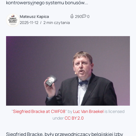
kontrowersyjnego systemu bonusów...
Mateusz Kapica
290
0
2025-11-12
2 min czytania
"
Siegfried Bracke at CWF08
" by
Luc Van Braekel
is licensed
under
CC BY 2.0
Siegfried Bracke, były przewodniczący belgijskiej Izby