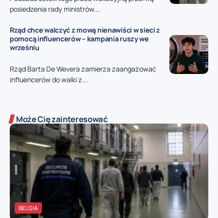
posiedzenia rady ministrów...
Rząd chce walczyć z mową nienawiści w sieci z
pomocą influencerów – kampania ruszy we
wrześniu
Rząd Barta De Wevera zamierza zaangażować
influencerów do walki z...
Może Cię zainteresować
BELGIA