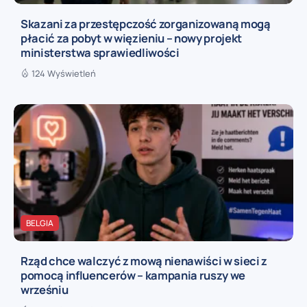
Skazani za przestępczość zorganizowaną mogą
płacić za pobyt w więzieniu – nowy projekt
ministerstwa sprawiedliwości
124 Wyświetleń
BELGIA
Rząd chce walczyć z mową nienawiści w sieci z
pomocą influencerów – kampania ruszy we
wrześniu