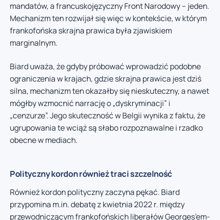
mandatów, a francuskojęzyczny Front Narodowy – jeden.
Mechanizm ten rozwijał się więc w kontekście, w którym
frankofońska skrajna prawica była zjawiskiem
marginalnym.
Biard uważa, że gdyby próbować wprowadzić podobne
ograniczenia w krajach, gdzie skrajna prawica jest dziś
silna, mechanizm ten okazałby się nieskuteczny, a nawet
mógłby wzmocnić narrację o „dyskryminacji” i
„cenzurze”. Jego skuteczność w Belgii wynika z faktu, że
ugrupowania te wciąż są słabo rozpoznawalne i rzadko
obecne w mediach.
Polityczny kordon również traci szczelność
Również kordon polityczny zaczyna pękać. Biard
przypomina m.in. debatę z kwietnia 2022 r. między
przewodniczącym frankofońskich liberałów Georges’em-