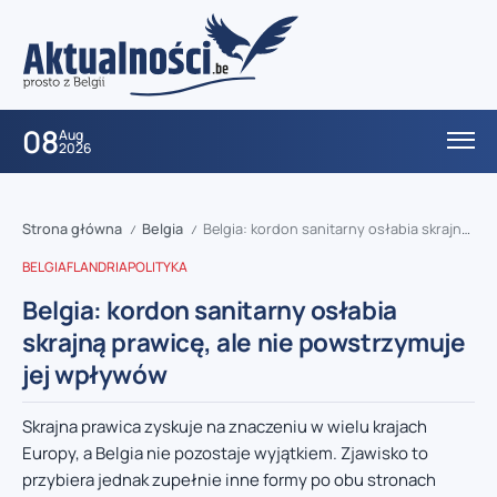
08
Aug
2026
Strona główna
Belgia
Belgia: kordon sanitarny osłabia skrajną prawicę, ale nie powstrzymuje jej wpływów
/
/
BELGIA
FLANDRIA
POLITYKA
Belgia: kordon sanitarny osłabia
skrajną prawicę, ale nie powstrzymuje
jej wpływów
Skrajna prawica zyskuje na znaczeniu w wielu krajach
Europy, a Belgia nie pozostaje wyjątkiem. Zjawisko to
przybiera jednak zupełnie inne formy po obu stronach