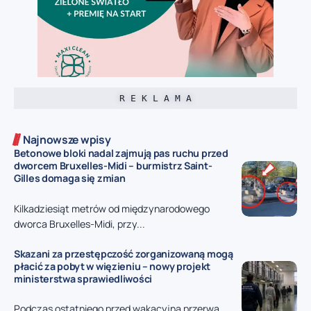
R E K L A M A
Najnowsze wpisy
Betonowe bloki nadal zajmują pas ruchu przed
dworcem Bruxelles-Midi – burmistrz Saint-
Gilles domaga się zmian
Kilkadziesiąt metrów od międzynarodowego
dworca Bruxelles-Midi, przy...
Skazani za przestępczość zorganizowaną mogą
płacić za pobyt w więzieniu – nowy projekt
ministerstwa sprawiedliwości
Podczas ostatniego przed wakacyjną przerwą