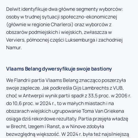
Delwit identyfikuje dwa główne segmenty wyborców:
osoby w trudnej sytuacji społeczno-ekonomicznej
(głównie w regionie Charleroi) oraz wyborców z
obszarów podmiejskich i wiejskich, zwłaszcza w
Verviers, północnej części Luksemburga i zachodniej
Namur.
Vlaams Belang dywersyfikuje swoje bastiony
We Flandrii partia Vlaams Belang znacząco poszerzyła
swoje zaplecze. Jak podkreśla Gijs Lambrechts z VUB,
choć w Antwerpii wynik partii spadł z 33,5 proc. w 2006 r.
do 10,6 proc. w 2024 r., to w małych miastach i na
obszarach wiejskich ugrupowanie Toma Van Griekena
osiąga dziś rekordowe rezultaty. Partia przejęła władzę
w Brecht, Izegem i Ranst, a w Ninove zdobyła
bezwzględną większość. W 2024 r. była też najsilniejszą