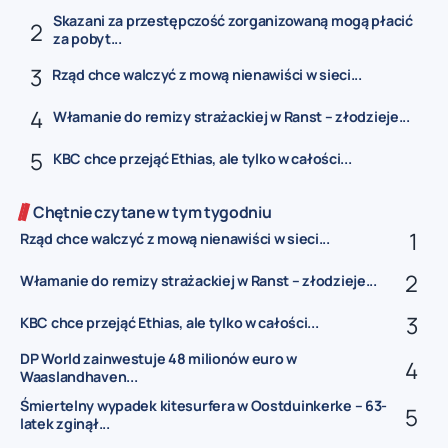
Skazani za przestępczość zorganizowaną mogą płacić
za pobyt...
Rząd chce walczyć z mową nienawiści w sieci...
Włamanie do remizy strażackiej w Ranst – złodzieje...
KBC chce przejąć Ethias, ale tylko w całości...
Chętnie czytane w tym tygodniu
Rząd chce walczyć z mową nienawiści w sieci...
Włamanie do remizy strażackiej w Ranst – złodzieje...
KBC chce przejąć Ethias, ale tylko w całości...
DP World zainwestuje 48 milionów euro w
Waaslandhaven...
Śmiertelny wypadek kitesurfera w Oostduinkerke – 63-
latek zginął...