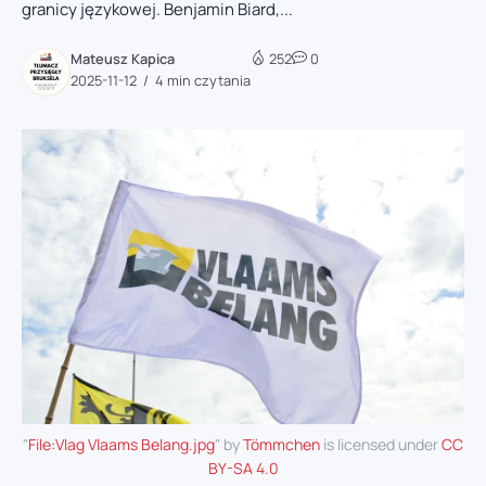
granicy językowej. Benjamin Biard,...
Mateusz Kapica
252
0
2025-11-12
4 min czytania
"
File:Vlag Vlaams Belang.jpg
" by
Tömmchen
is licensed under
CC
BY-SA 4.0