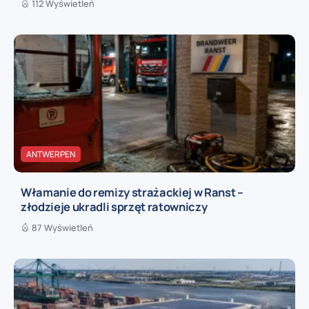
112 Wyświetleń
ANTWERPEN
Włamanie do remizy strażackiej w Ranst –
złodzieje ukradli sprzęt ratowniczy
87 Wyświetleń