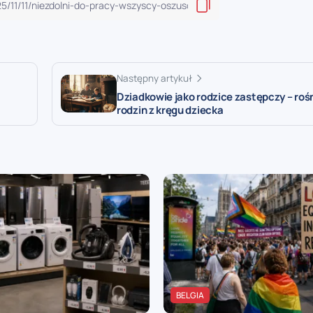
Następny artykuł
Dziadkowie jako rodzice zastępczy – rośn
rodzin z kręgu dziecka
BELGIA