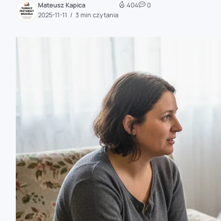
Mateusz Kapica
404
0
zaobserwuj nas
2025-11-11
3 min czytania
zaobserwuj nas
zaobserwuj nas
zaobserwuj nas