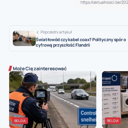
Poprzedni artykuł
Światłowód czy kabel coax? Polityczny spór o
cyfrową przyszłość Flandrii
Może Cię zainteresować
BELGIA
BELGIA