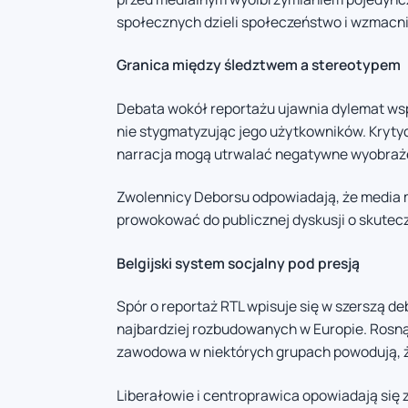
społecznych dzieli społeczeństwo i wzmacnia
Granica między śledztwem a stereotypem
Debata wokół reportażu ujawnia dylemat ws
nie stygmatyzując jego użytkowników. Kryty
narracja mogą utrwalać negatywne wyobraże
Zwolennicy Deborsu odpowiadają, że media 
prowokować do publicznej dyskusji o skutec
Belgijski system socjalny pod presją
Spór o reportaż RTL wpisuje się w szerszą de
najbardziej rozbudowanych w Europie. Rosn
zawodowa w niektórych grupach powodują, że
Liberałowie i centroprawica opowiadają się