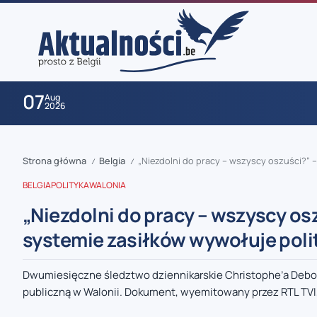
07
Aug
2026
Strona główna
Belgia
„Niezdolni do pracy – wszyscy oszuści?” 
/
/
BELGIA
POLITYKA
WALONIA
„Niezdolni do pracy – wszyscy os
systemie zasiłków wywołuje poli
zaobserwuj nas
Dwumiesięczne śledztwo dziennikarskie Christophe’a Debors
publiczną w Walonii. Dokument, wyemitowany przez RTL TVI,
zaobserwuj nas