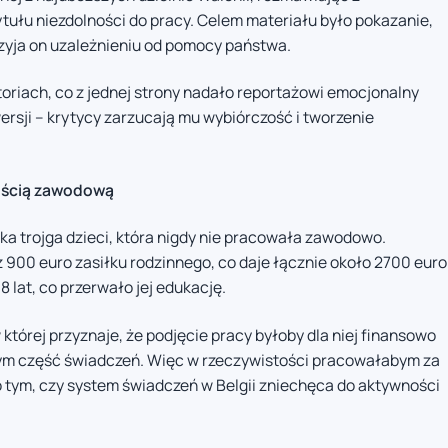
ułu niezdolności do pracy. Celem materiału było pokazanie,
przyja on uzależnieniu od pomocy państwa.
toriach, co z jednej strony nadało reportażowi emocjonalny
wersji – krytycy zarzucają mu wybiórczość i tworzenie
nością zawodową
tka trojga dzieci, która nigdy nie pracowała zawodowo.
 900 euro zasiłku rodzinnego, co daje łącznie około 2700 euro
8 lat, co przerwało jej edukację.
której przyznaje, że podjęcie pracy byłoby dla niej finansowo
bym część świadczeń. Więc w rzeczywistości pracowałabym za
 o tym, czy system świadczeń w Belgii zniechęca do aktywności