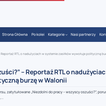
Strona Główna
Po kolei
Kategorie
Nasi partnerzy
Kon
– Reportaż RTL o nadużyciach w systemie zasiłków wywołuje polityczną bu
zuści?” – Reportaż RTL o nadużycia
tyczną burzę w Walonii
u, zatytułowane „Niezdolni do pracy – wszyscy oszuści?”, poru
...