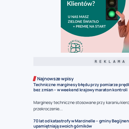
R E K L A M A
Najnowsze wpisy
Techniczne marginesy błędu przy pomiarze prędk
bez zmian – w weekend krajowy maraton kontroli
Marginesy techniczne stosowane przy karaniu kie
przekroczenie...
70 lat od katastrofy w Marcinelle – gminy Begijnen
upamiętniają swoich górników