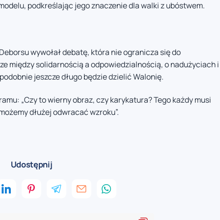
 modelu, podkreślając jego znaczenie dla walki z ubóstwem.
 Deborsu wywołał debatę, która nie ogranicza się do
e między solidarnością a odpowiedzialnością, o nadużyciach i
odobnie jeszcze długo będzie dzielić Walonię.
ramu: „Czy to wierny obraz, czy karykatura? Tego każdy musi
 możemy dłużej odwracać wzroku”.
Udostępnij