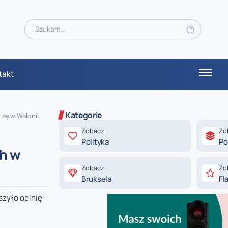
takt
Kategorie
rzę w Walonii
Zobacz
Zo
Polityka
Po
ch w
Zobacz
Zo
Bruksela
Fl
szyło opinię