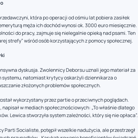
go
rzedawczyni, która po operacji od ośmiu lat pobiera zasiłek
emeryturą męża ich dochód wynosi ok. 3000 euro miesięcznie.
lności do pracy, zajmuje się nielegalnie opieką nad psami. Ten
rej strefy” wśród osób korzystających z pomocy społecznej.
yki
ensywna dyskusja. Zwolennicy Deborsu uznali jego materiał za
systemu, natomiast krytycy oskarżyli dziennikarza o
raszczanie złożonych problemów społecznych.
został wykorzystany przez partie o przeciwnych poglądach.
R, napisał w mediach społecznościowych: „To właśnie dlatego
ów. Lewica stworzyła system zależności, który się nie opłaca”.
Parti Socialiste, potępił wszelkie nadużycia, ale przestrzegł
zych przypadków. „Karykaturowanie beneficjentów świadczeń