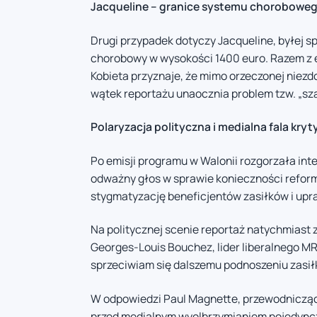
Jacqueline – granice systemu chorobowe
Drugi przypadek dotyczy Jacqueline, byłej sp
chorobowy w wysokości 1400 euro. Razem z 
Kobieta przyznaje, że mimo orzeczonej niezdo
wątek reportażu unaocznia problem tzw. „sza
Polaryzacja polityczna i medialna fala kryt
Po emisji programu w Walonii rozgorzała int
odważny głos w sprawie konieczności reform 
stygmatyzację beneficjentów zasiłków i up
Na politycznej scenie reportaż natychmiast 
Georges-Louis Bouchez, lider liberalnego M
sprzeciwiam się dalszemu podnoszeniu zasiłk
W odpowiedzi Paul Magnette, przewodniczący 
przed medialnym wyolbrzymianiem pojedync