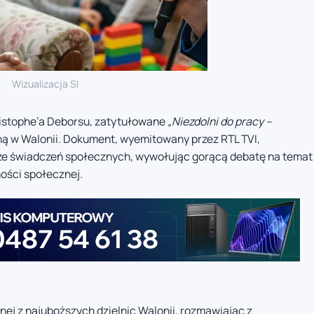
Wizualizacja SI
istophe’a Deborsu, zatytułowane
„Niezdolni do pracy –
zną w Walonii. Dokument, wyemitowany przez RTL TVI,
 ze świadczeń społecznych, wywołując gorącą debatę na temat
ości społecznej.
ej z najuboższych dzielnic Walonii, rozmawiając z