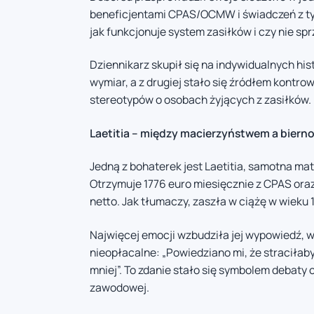
beneficjentami CPAS/OCMW i świadczeń z tyt
jak funkcjonuje system zasiłków i czy nie s
Dziennikarz skupił się na indywidualnych his
wymiar, a z drugiej stało się źródłem kontro
stereotypów o osobach żyjących z zasiłków.
Laetitia – między macierzyństwem a bier
Jedną z bohaterek jest Laetitia, samotna ma
Otrzymuje 1776 euro miesięcznie z CPAS oraz
netto. Jak tłumaczy, zaszła w ciążę w wieku 1
Najwięcej emocji wzbudziła jej wypowiedź, w 
nieopłacalne: „Powiedziano mi, że straciła
mniej”. To zdanie stało się symbolem debaty
zawodowej.