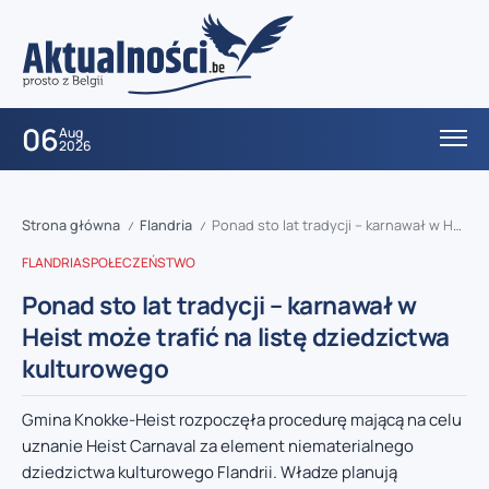
06
Aug
2026
Strona główna
Flandria
Ponad sto lat tradycji – karnawał w Heist może trafić na listę dziedzictwa kulturowego
/
/
FLANDRIA
SPOŁECZEŃSTWO
Ponad sto lat tradycji – karnawał w
Heist może trafić na listę dziedzictwa
kulturowego
Gmina Knokke-Heist rozpoczęła procedurę mającą na celu
uznanie Heist Carnaval za element niematerialnego
dziedzictwa kulturowego Flandrii. Władze planują