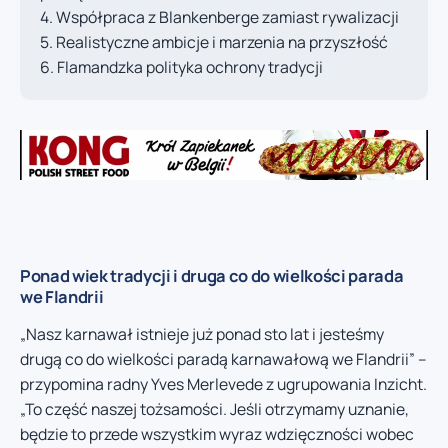
Współpraca z Blankenberge zamiast rywalizacji
Realistyczne ambicje i marzenia na przyszłość
Flamandzka polityka ochrony tradycji
Ponad wiek tradycji i druga co do wielkości parada
we Flandrii
„Nasz karnawał istnieje już ponad sto lat i jesteśmy
drugą co do wielkości paradą karnawałową we Flandrii” –
przypomina radny Yves Merlevede z ugrupowania Inzicht.
„To część naszej tożsamości. Jeśli otrzymamy uznanie,
będzie to przede wszystkim wyraz wdzięczności wobec