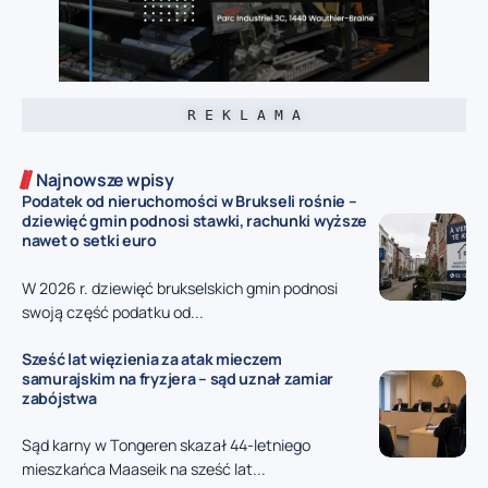
R E K L A M A
Najnowsze wpisy
Podatek od nieruchomości w Brukseli rośnie –
dziewięć gmin podnosi stawki, rachunki wyższe
nawet o setki euro
W 2026 r. dziewięć brukselskich gmin podnosi
swoją część podatku od...
Sześć lat więzienia za atak mieczem
samurajskim na fryzjera – sąd uznał zamiar
zabójstwa
Sąd karny w Tongeren skazał 44-letniego
mieszkańca Maaseik na sześć lat...