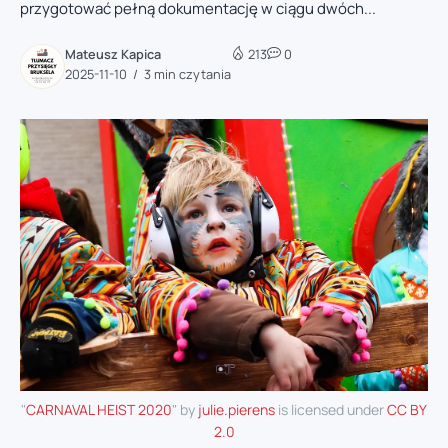
przygotować pełną dokumentację w ciągu dwóch...
Mateusz Kapica
213
0
2025-11-10
3 min czytania
"
CARNAVAL HEIST 2020
" by
julie.pierens
is licensed under
CC BY
2.0