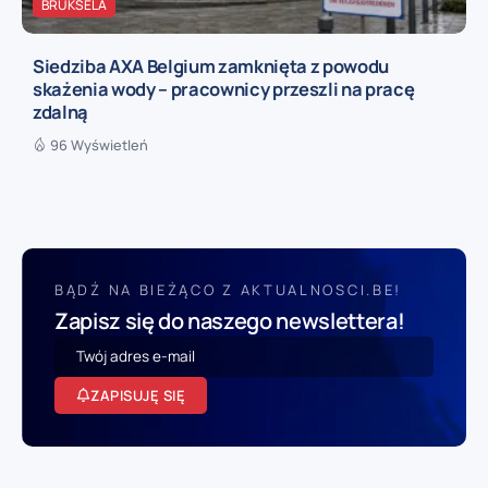
BRUKSELA
Siedziba AXA Belgium zamknięta z powodu
skażenia wody – pracownicy przeszli na pracę
zdalną
96 Wyświetleń
BĄDŹ NA BIEŻĄCO Z AKTUALNOSCI.BE!
Zapisz się do naszego newslettera!
ZAPISUJĘ SIĘ