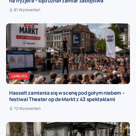
na fryzjera – sąd uznał zamiar zabójstwa
81 Wyświetleń
LIMBURG
Hasselt zamienia się w scenę pod gołym niebem –
festiwal Theater op de Markt z 43 spektaklami
72 Wyświetleń