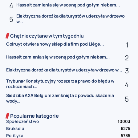
Hasselt zamienia się w scenę pod gołym niebem...
Elektryczna dorożka dla turystów uderzyła w drzewo
w...
Chętnie czytane w tym tygodniu
Colruyt otwiera nowy sklep dla firm pod Liège...
Hasselt zamienia się w scenę pod gołym niebem...
Elektryczna dorożka dla turystów uderzyła w drzewo w...
Trybunał Konstytucyjny rozszerza prawo do błędu w
rozliczeniach...
Siedziba AXA Belgium zamknięta z powodu skażenia
wody...
Popularne kategorie
Społeczeństwo
10003
Bruksela
6275
Polityka
5785