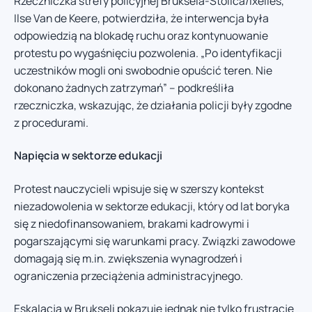
Rzeczniczka strefy policyjnej Bruksela-Stolica/Ixelles,
Ilse Van de Keere, potwierdziła, że interwencja była
odpowiedzią na blokadę ruchu oraz kontynuowanie
protestu po wygaśnięciu pozwolenia. „Po identyfikacji
uczestników mogli oni swobodnie opuścić teren. Nie
dokonano żadnych zatrzymań” – podkreśliła
rzeczniczka, wskazując, że działania policji były zgodne
z procedurami.
Napięcia w sektorze edukacji
Protest nauczycieli wpisuje się w szerszy kontekst
niezadowolenia w sektorze edukacji, który od lat boryka
się z niedofinansowaniem, brakami kadrowymi i
pogarszającymi się warunkami pracy. Związki zawodowe
domagają się m.in. zwiększenia wynagrodzeń i
ograniczenia przeciążenia administracyjnego.
Eskalacja w Brukseli pokazuje jednak nie tylko frustrację