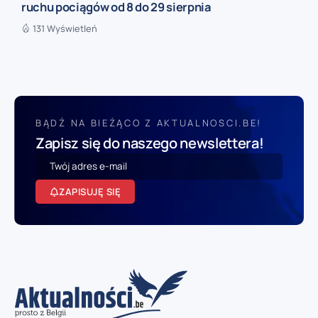
ruchu pociągów od 8 do 29 sierpnia
131 Wyświetleń
BĄDŹ NA BIEŻĄCO Z AKTUALNOSCI.BE!
Zapisz się do naszego newslettera!
ZAPISUJĘ SIĘ