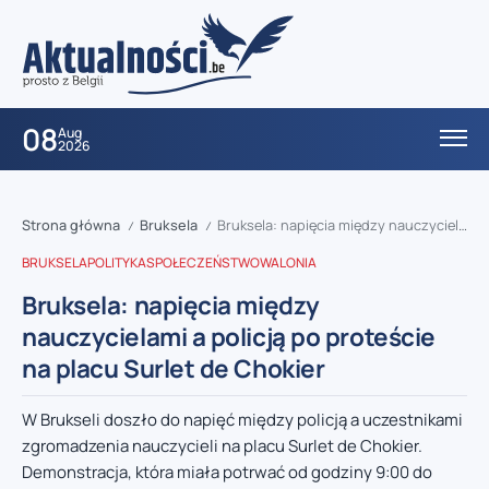
08
Aug
2026
Strona główna
Bruksela
Bruksela: napięcia między nauczycielami a policją po proteście na placu Surlet de Chokier
/
/
BRUKSELA
POLITYKA
SPOŁECZEŃSTWO
WALONIA
Bruksela: napięcia między
nauczycielami a policją po proteście
na placu Surlet de Chokier
W Brukseli doszło do napięć między policją a uczestnikami
zgromadzenia nauczycieli na placu Surlet de Chokier.
Demonstracja, która miała potrwać od godziny 9:00 do