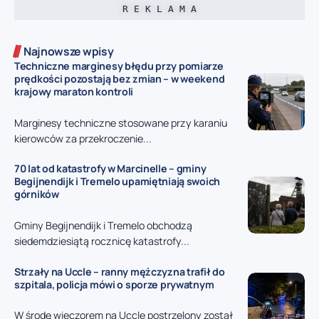
R E K L A M A
Najnowsze wpisy
Techniczne marginesy błędu przy pomiarze
prędkości pozostają bez zmian – w weekend
krajowy maraton kontroli
Marginesy techniczne stosowane przy karaniu
kierowców za przekroczenie...
70 lat od katastrofy w Marcinelle – gminy
Begijnendijk i Tremelo upamiętniają swoich
górników
Gminy Begijnendijk i Tremelo obchodzą
siedemdziesiątą rocznicę katastrofy...
Strzały na Uccle – ranny mężczyzna trafił do
szpitala, policja mówi o sporze prywatnym
W środę wieczorem na Uccle postrzelony został