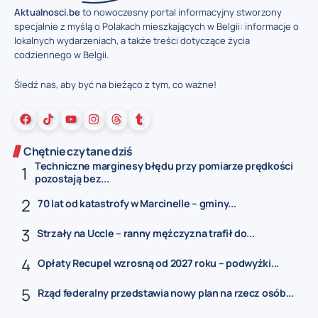
Aktualnosci.be
to nowoczesny portal informacyjny stworzony
specjalnie z myślą o Polakach mieszkających w Belgii: informacje o
lokalnych wydarzeniach, a także treści dotyczące życia
codziennego w Belgii.
Śledź nas, aby być na bieżąco z tym, co ważne!
Chętnie czytane dziś
Techniczne marginesy błędu przy pomiarze prędkości
pozostają bez...
70 lat od katastrofy w Marcinelle – gminy...
Strzały na Uccle – ranny mężczyzna trafił do...
Opłaty Recupel wzrosną od 2027 roku – podwyżki...
Rząd federalny przedstawia nowy plan na rzecz osób...