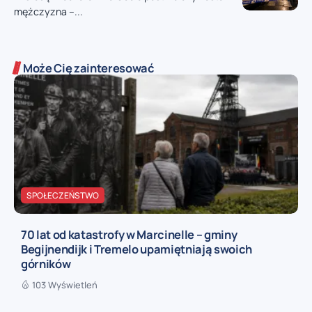
mężczyzna –...
Może Cię zainteresować
SPOŁECZEŃSTWO
70 lat od katastrofy w Marcinelle – gminy
Begijnendijk i Tremelo upamiętniają swoich
górników
103 Wyświetleń