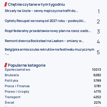
Chętnie czytane w tym tygodniu
Strzały na Uccle – ranny mężczyzna trafił do...
Opłaty Recupel wzrosną od 2027 roku – podwyżki...
Rząd federalny przedstawia nowy plan na rzecz osób...
Remont dworca Bockstael na Laeken – zmiany w...
Belgijska armia szuka rekrutów na festiwalu muzycznym
–...
Popularne kategorie
Społeczeństwo
10013
Bruksela
6282
Polityka
5789
Praca i Finanse
5781
Prawo i Urzędy
4775
Transport
4252
Świat
2274