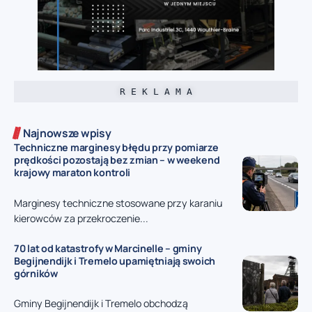
R E K L A M A
Najnowsze wpisy
Techniczne marginesy błędu przy pomiarze
prędkości pozostają bez zmian – w weekend
krajowy maraton kontroli
Marginesy techniczne stosowane przy karaniu
kierowców za przekroczenie...
70 lat od katastrofy w Marcinelle – gminy
Begijnendijk i Tremelo upamiętniają swoich
górników
Gminy Begijnendijk i Tremelo obchodzą