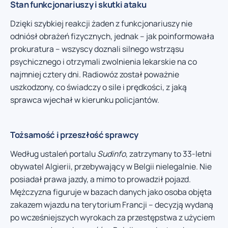
Stan funkcjonariuszy i skutki ataku
Dzięki szybkiej reakcji żaden z funkcjonariuszy nie
odniósł obrażeń fizycznych, jednak – jak poinformowała
prokuratura – wszyscy doznali silnego wstrząsu
psychicznego i otrzymali zwolnienia lekarskie na co
najmniej cztery dni. Radiowóz został poważnie
uszkodzony, co świadczy o sile i prędkości, z jaką
sprawca wjechał w kierunku policjantów.
Tożsamość i przeszłość sprawcy
Według ustaleń portalu
Sudinfo
, zatrzymany to 33-letni
obywatel Algierii, przebywający w Belgii nielegalnie. Nie
posiadał prawa jazdy, a mimo to prowadził pojazd.
Mężczyzna figuruje w bazach danych jako osoba objęta
zakazem wjazdu na terytorium Francji – decyzją wydaną
po wcześniejszych wyrokach za przestępstwa z użyciem