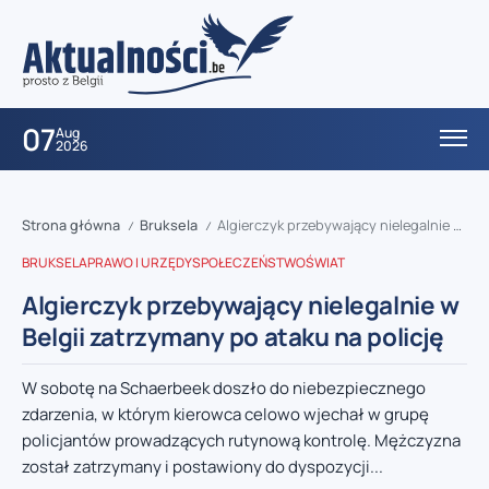
07
Aug
2026
Strona główna
Bruksela
Algierczyk przebywający nielegalnie w Belgii zatrzymany po ataku na policję
/
/
BRUKSELA
PRAWO I URZĘDY
SPOŁECZEŃSTWO
ŚWIAT
Algierczyk przebywający nielegalnie w
Belgii zatrzymany po ataku na policję
W sobotę na Schaerbeek doszło do niebezpiecznego
zdarzenia, w którym kierowca celowo wjechał w grupę
policjantów prowadzących rutynową kontrolę. Mężczyzna
został zatrzymany i postawiony do dyspozycji...