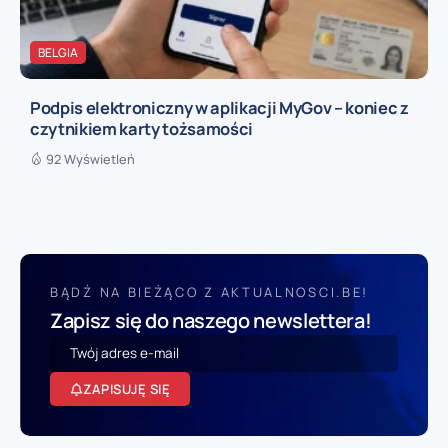
BELGIA
Podpis elektroniczny w aplikacji MyGov – koniec z
czytnikiem karty tożsamości
92 Wyświetleń
BĄDŹ NA BIEŻĄCO Z AKTUALNOSCI.BE!
Zapisz się do naszego newslettera!
ZAPISUJĘ SIĘ