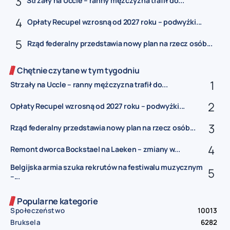
Strzały na Uccle – ranny mężczyzna trafił do...
Opłaty Recupel wzrosną od 2027 roku – podwyżki...
Rząd federalny przedstawia nowy plan na rzecz osób...
Chętnie czytane w tym tygodniu
Strzały na Uccle – ranny mężczyzna trafił do...
Opłaty Recupel wzrosną od 2027 roku – podwyżki...
Rząd federalny przedstawia nowy plan na rzecz osób...
Remont dworca Bockstael na Laeken – zmiany w...
Belgijska armia szuka rekrutów na festiwalu muzycznym
–...
Popularne kategorie
Społeczeństwo
10013
Bruksela
6282