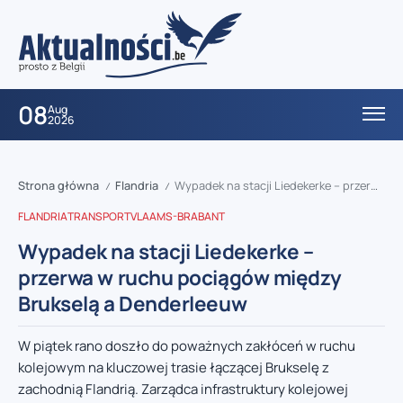
08
Aug
2026
Strona główna
Flandria
Wypadek na stacji Liedekerke – przerwa w ruchu pociągów między Brukselą a Denderleeuw
/
/
FLANDRIA
TRANSPORT
VLAAMS-BRABANT
Wypadek na stacji Liedekerke –
przerwa w ruchu pociągów między
Brukselą a Denderleeuw
W piątek rano doszło do poważnych zakłóceń w ruchu
kolejowym na kluczowej trasie łączącej Brukselę z
zachodnią Flandrią. Zarządca infrastruktury kolejowej