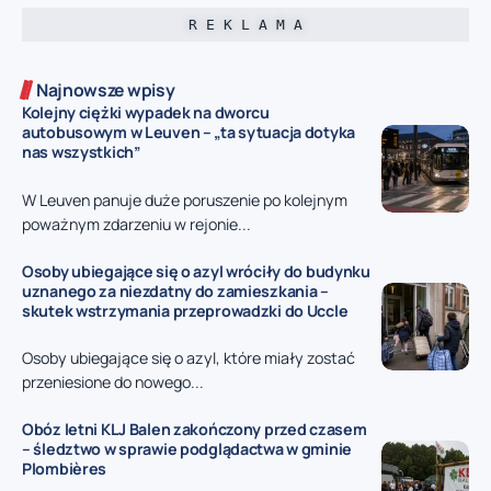
R E K L A M A
Najnowsze wpisy
Kolejny ciężki wypadek na dworcu
autobusowym w Leuven – „ta sytuacja dotyka
nas wszystkich”
W Leuven panuje duże poruszenie po kolejnym
poważnym zdarzeniu w rejonie...
Osoby ubiegające się o azyl wróciły do budynku
uznanego za niezdatny do zamieszkania –
skutek wstrzymania przeprowadzki do Uccle
Osoby ubiegające się o azyl, które miały zostać
przeniesione do nowego...
Obóz letni KLJ Balen zakończony przed czasem
– śledztwo w sprawie podglądactwa w gminie
Plombières