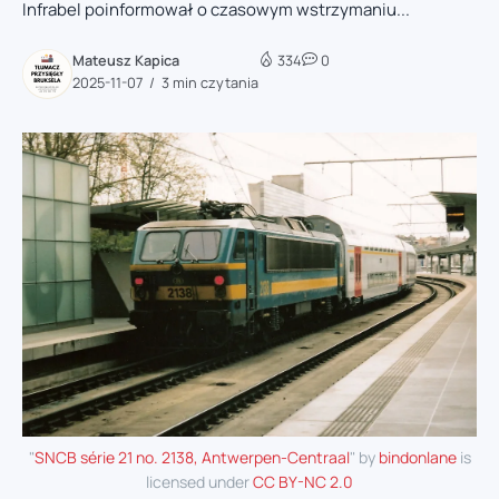
Infrabel poinformował o czasowym wstrzymaniu...
Mateusz Kapica
334
0
2025-11-07
3 min czytania
"
SNCB série 21 no. 2138, Antwerpen-Centraal
" by
bindonlane
is
licensed under
CC BY-NC 2.0