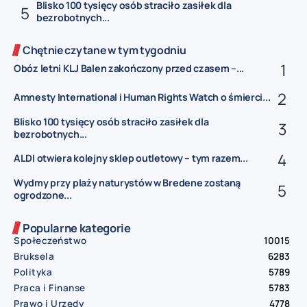
Blisko 100 tysięcy osób straciło zasiłek dla
bezrobotnych...
Chętnie czytane w tym tygodniu
Obóz letni KLJ Balen zakończony przed czasem –...
Amnesty International i Human Rights Watch o śmierci...
Blisko 100 tysięcy osób straciło zasiłek dla
bezrobotnych...
ALDI otwiera kolejny sklep outletowy – tym razem...
Wydmy przy plaży naturystów w Bredene zostaną
ogrodzone...
Popularne kategorie
Społeczeństwo
10015
Bruksela
6283
Polityka
5789
Praca i Finanse
5783
Prawo i Urzędy
4778