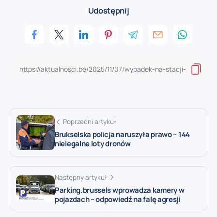
Udostępnij
Poprzedni artykuł
Brukselska policja naruszyła prawo – 144
nielegalne loty dronów
Następny artykuł
Parking.brussels wprowadza kamery w
pojazdach – odpowiedź na falę agresji