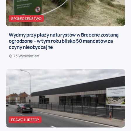
SPOŁECZEŃSTWO
Wydmy przy plaży naturystów w Bredene zostaną
ogrodzone – w tym roku blisko 50 mandatów za
czyny nieobyczajne
73 Wyświetleń
PRAWO I URZĘDY