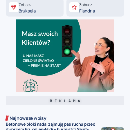
Zobacz
Zobacz
Bruksela
Flandria
R E K L A M A
Najnowsze wpisy
Betonowe bloki nadal zajmują pas ruchu przed
dworcem Bruxelles-Midi – burmistrz Saint-