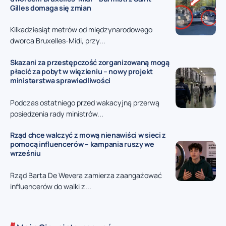
Gilles domaga się zmian
Kilkadziesiąt metrów od międzynarodowego
dworca Bruxelles-Midi, przy...
Skazani za przestępczość zorganizowaną mogą
płacić za pobyt w więzieniu – nowy projekt
ministerstwa sprawiedliwości
Podczas ostatniego przed wakacyjną przerwą
posiedzenia rady ministrów...
Rząd chce walczyć z mową nienawiści w sieci z
pomocą influencerów – kampania ruszy we
wrześniu
Rząd Barta De Wevera zamierza zaangażować
influencerów do walki z...