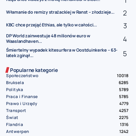
Włamanie do remizy strażackiej w Ranst – złodzieje...
KBC chce przejąć Ethias, ale tylko w całości...
DP World zainwestuje 48 milionów euro w
Waaslandhaven...
Śmiertelny wypadek kitesurfera w Oostduinkerke – 63-
latek zginął...
Popularne kategorie
Społeczeństwo
10018
Bruksela
6285
Polityka
5789
Praca i Finanse
5785
Prawo i Urzędy
4779
Transport
4257
Świat
2275
Flandria
1316
Antwerpen
1242