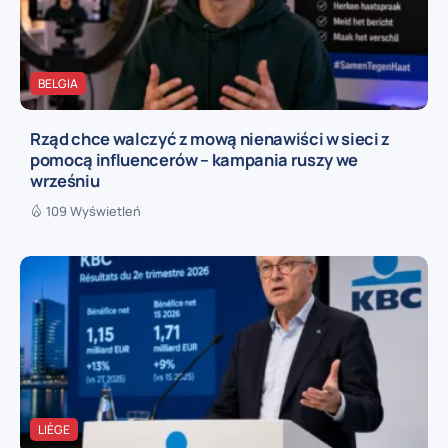
BELGIA
Rząd chce walczyć z mową nienawiści w sieci z
pomocą influencerów – kampania ruszy we
wrześniu
109 Wyświetleń
LIÈGE