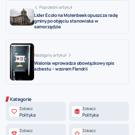
Poprzedni artykuł
Lider Ecolo na Molenbeek opuszcza radę
gminy po objęciu stanowiska w
samorządzie
Następny artykuł
Walonia wprowadza obowiązkowy spis
azbestu – wzorem Flandrii
Kategorie
Zobacz
Zobacz
Polityka
Polityka
Zobacz
Zobacz