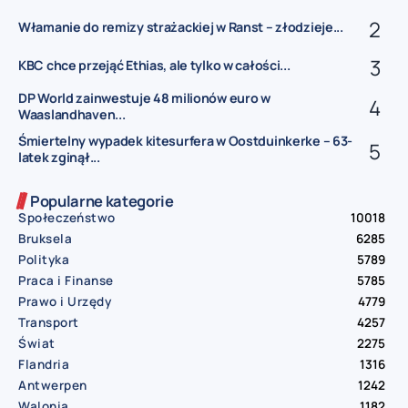
Włamanie do remizy strażackiej w Ranst – złodzieje...
KBC chce przejąć Ethias, ale tylko w całości...
DP World zainwestuje 48 milionów euro w
Waaslandhaven...
Śmiertelny wypadek kitesurfera w Oostduinkerke – 63-
latek zginął...
Popularne kategorie
Społeczeństwo
10018
Bruksela
6285
Polityka
5789
Praca i Finanse
5785
Prawo i Urzędy
4779
Transport
4257
Świat
2275
Flandria
1316
Antwerpen
1242
Walonia
1182