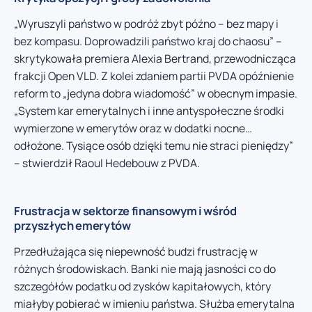
„Wyruszyli państwo w podróż zbyt późno – bez mapy i
bez kompasu. Doprowadzili państwo kraj do chaosu” –
skrytykowała premiera Alexia Bertrand, przewodnicząca
frakcji Open VLD. Z kolei zdaniem partii PVDA opóźnienie
reform to „jedyna dobra wiadomość” w obecnym impasie.
„System kar emerytalnych i inne antyspołeczne środki
wymierzone w emerytów oraz w dodatki nocne…
odłożone. Tysiące osób dzięki temu nie straci pieniędzy”
– stwierdził Raoul Hedebouw z PVDA.
Frustracja w sektorze finansowym i wśród
przyszłych emerytów
Przedłużająca się niepewność budzi frustrację w
różnych środowiskach. Banki nie mają jasności co do
szczegółów podatku od zysków kapitałowych, który
miałyby pobierać w imieniu państwa. Służba emerytalna