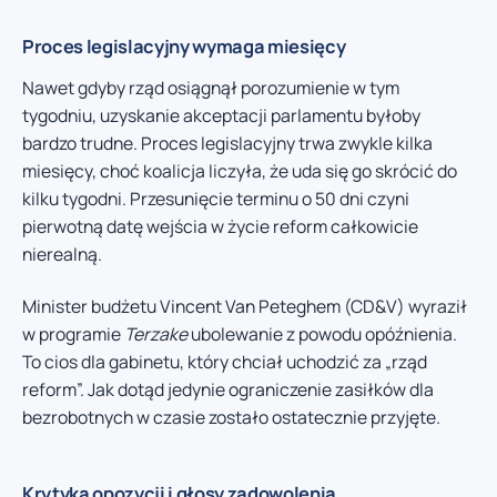
Proces legislacyjny wymaga miesięcy
Nawet gdyby rząd osiągnął porozumienie w tym
tygodniu, uzyskanie akceptacji parlamentu byłoby
bardzo trudne. Proces legislacyjny trwa zwykle kilka
miesięcy, choć koalicja liczyła, że uda się go skrócić do
kilku tygodni. Przesunięcie terminu o 50 dni czyni
pierwotną datę wejścia w życie reform całkowicie
nierealną.
Minister budżetu Vincent Van Peteghem (CD&V) wyraził
w programie
Terzake
ubolewanie z powodu opóźnienia.
To cios dla gabinetu, który chciał uchodzić za „rząd
reform”. Jak dotąd jedynie ograniczenie zasiłków dla
bezrobotnych w czasie zostało ostatecznie przyjęte.
Krytyka opozycji i głosy zadowolenia