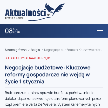
08
Aug
2026
Strona główna
Belgia
Negocjacje budżetowe: Kluczowe reformy gospodarcze nie wejdą w życie 1 stycznia
/
/
BELGIA
POLITYKA
PRAWO I URZĘDY
Negocjacje budżetowe: Kluczowe
reformy gospodarcze nie wejdą w
życie 1 stycznia
Brak porozumienia w sprawie budżetu państwa niesie
daleko idące konsekwencje dla reform planowanych przez
rząd premiera Barta De Wevera. System kar emerytalnych