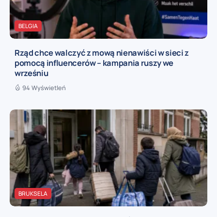
BELGIA
Rząd chce walczyć z mową nienawiści w sieci z
pomocą influencerów – kampania ruszy we
wrześniu
94 Wyświetleń
BRUKSELA