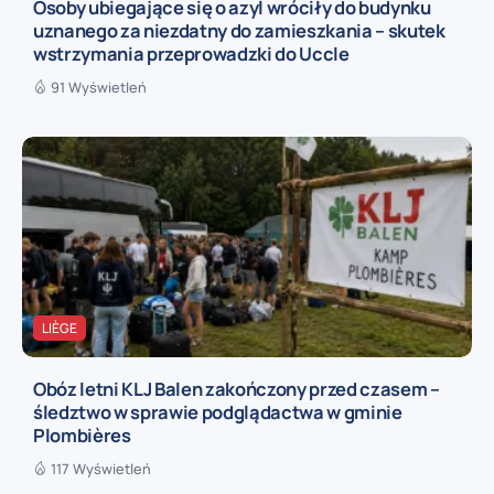
Osoby ubiegające się o azyl wróciły do budynku
uznanego za niezdatny do zamieszkania – skutek
wstrzymania przeprowadzki do Uccle
91 Wyświetleń
LIÈGE
Obóz letni KLJ Balen zakończony przed czasem –
śledztwo w sprawie podglądactwa w gminie
Plombières
117 Wyświetleń