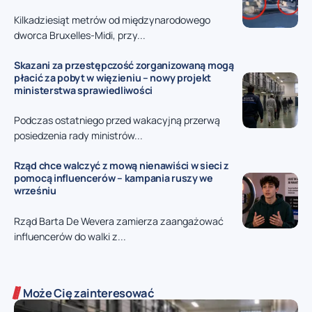
Kilkadziesiąt metrów od międzynarodowego
dworca Bruxelles-Midi, przy...
Skazani za przestępczość zorganizowaną mogą
płacić za pobyt w więzieniu – nowy projekt
ministerstwa sprawiedliwości
Podczas ostatniego przed wakacyjną przerwą
posiedzenia rady ministrów...
Rząd chce walczyć z mową nienawiści w sieci z
pomocą influencerów – kampania ruszy we
wrześniu
Rząd Barta De Wevera zamierza zaangażować
influencerów do walki z...
Może Cię zainteresować