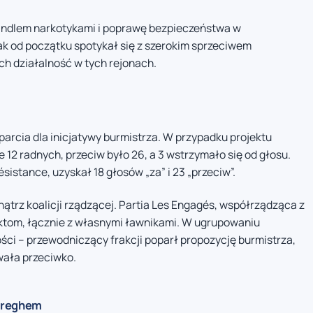
andlem narkotykami i poprawę bezpieczeństwa w
k od początku spotykał się z szerokim sprzeciwem
h działalność w tych rejonach.
arcia dla inicjatywy burmistrza. W przypadku projektu
2 radnych, przeciw było 26, a 3 wstrzymało się od głosu.
ésistance, uzyskał 18 głosów „za” i 23 „przeciw”.
trz koalicji rządzącej. Partia Les Engagés, współrządząca z
ektom, łącznie z własnymi ławnikami. W ugrupowaniu
ci – przewodniczący frakcji poparł propozycję burmistrza,
owała przeciwko.
Cureghem