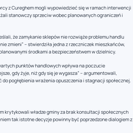
orcy z Cureghem mogli wypowiedzieć się w ramach interwencji
ażali stanowczy sprzeciw wobec planowanych ograniczeń i
eślali, że zamykanie sklepów nie rozwiąże problemu handlu
 nie zmieni” – stwierdziła jedna z rzeczniczek mieszkańców,
 planowanymi środkami a bezpieczeństwem w dzielnicy.
twartych punktów handlowych wpływa na poczucie
sze, gdy żyje, niż gdy się je wygasza” – argumentowali,
 do pogłębienia wrażenia opuszczenia i stagnacji społecznej.
em krytykowali władze gminy za brak konsultacji społecznych
niem tak istotne decyzje powinny być poprzedzone dialogiem z