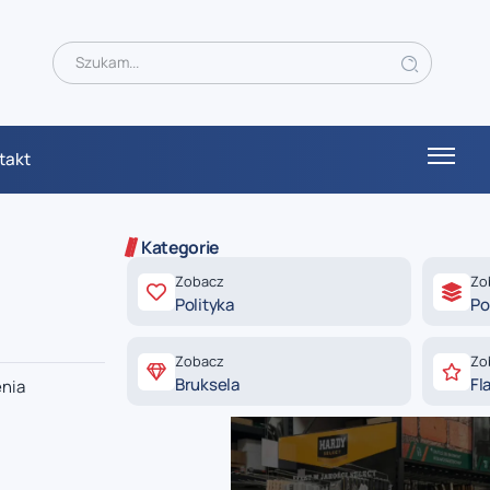
takt
Kategorie
Zobacz
Zo
Polityka
Po
Zobacz
Zo
Bruksela
Fl
enia