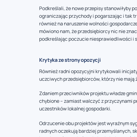
Podkreślali, że nowe przepisy stanowiłyby p
ograniczając przychody i pogarszając i tak 
również na naruszenie wolności gospodarczej i
mówiono nam, że przedsiębiorcy nic nie znacz
podkreślając poczucie niesprawiedliwości i 
Krytyka ze strony opozycji
Również radni opozycyjni krytykowali inicjat
uczciwych przedsiębiorców, którzy nie mają 
Zdaniem przeciwników projektu władze gminy
chybione – zamiast walczyć z przyczynami p
uczestników lokalnej gospodarki.
Odrzucenie obu projektów jest wyraźnym syg
radnych oczekują bardziej przemyślanych, s