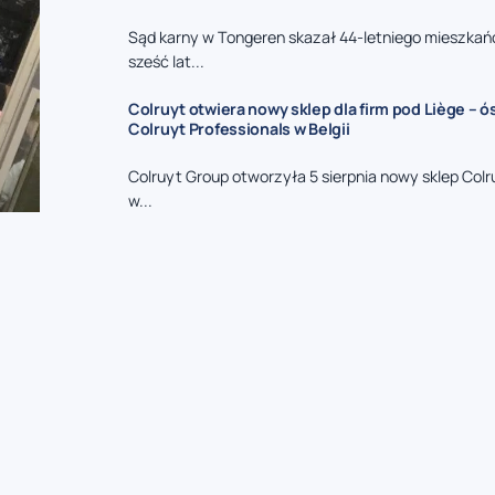
Sąd karny w Tongeren skazał 44-letniego mieszkań
sześć lat...
Colruyt otwiera nowy sklep dla firm pod Liège – 
Colruyt Professionals w Belgii
Colruyt Group otworzyła 5 sierpnia nowy sklep Colr
w...