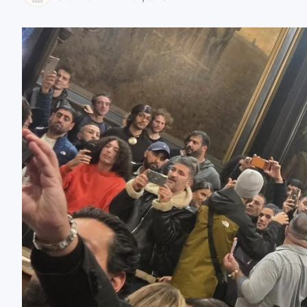
zaobserwuj nas
zaobserwuj nas
zaobserwuj nas
zaobserwuj nas