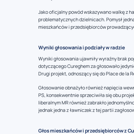
Jako oficjalny powód wskazywano walkę z h
problematycznych dzielnicach. Pomysł jedna
mieszkańców i przedsiębiorców prowadzącyc
Wyniki głosowania i podziały w radzie
Wyniki głosowania ujawniły wyraźny brak pop
dotyczącego Cureghem za głosowało jedynie 1
Drugi projekt, odnoszący się do Place de la R
Głosowanie obnażyło również napięcia wewną
PS, konsekwentnie sprzeciwiła się obu proj
liberalnym MR również zabrakło jednomyślnoś
jednak jedna z ławniczek z tej partii zagłos
Głos mieszkańców i przedsiębiorców z 