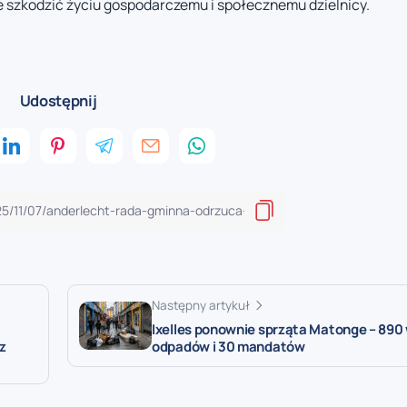
e szkodzić życiu gospodarczemu i społecznemu dzielnicy.
Udostępnij
Następny artykuł
Ixelles ponownie sprząta Matonge – 89
z
odpadów i 30 mandatów