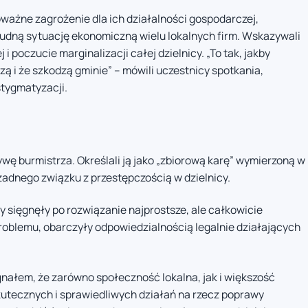
oważne zagrożenie dla ich działalności gospodarczej,
trudną sytuację ekonomiczną wielu lokalnych firm. Wskazywali
 poczucie marginalizacji całej dzielnicy. „To tak, jakby
ą i że szkodzą gminie” – mówili uczestnicy spotkania,
stygmatyzacji.
ywę burmistrza. Określali ją jako „zbiorową karę” wymierzoną w
żadnego związku z przestępczością w dzielnicy.
 sięgnęły po rozwiązanie najprostsze, ale całkowicie
roblemu, obarczyły odpowiedzialnością legalnie działających
nałem, że zarówno społeczność lokalna, jak i większość
kutecznych i sprawiedliwych działań na rzecz poprawy