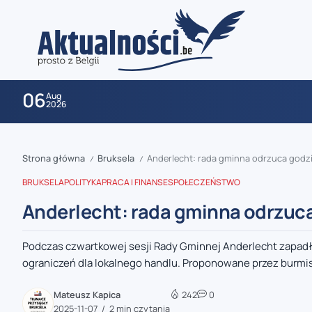
06
Aug
2026
Strona główna
Bruksela
Anderlecht: rada gminna odrzuca godzi
/
/
BRUKSELA
POLITYKA
PRACA I FINANSE
SPOŁECZEŃSTWO
Anderlecht: rada gminna odrzuca
Podczas czwartkowej sesji Rady Gminnej Anderlecht zapad
zaobserwuj nas
ograniczeń dla lokalnego handlu. Proponowane przez burmist
zaobserwuj nas
Mateusz Kapica
242
0
2025-11-07
2 min czytania