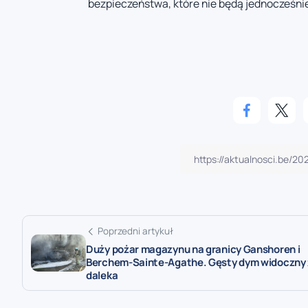
bezpieczeństwa, które nie będą jednocześni
Poprzedni artykuł
Duży pożar magazynu na granicy Ganshoren i
Berchem-Sainte-Agathe. Gęsty dym widoczny 
daleka