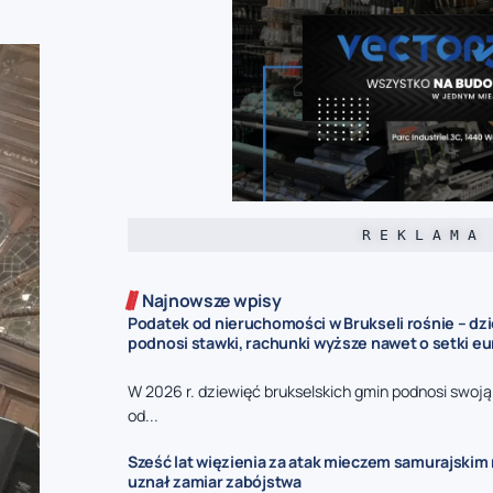
R E K L A M A
Najnowsze wpisy
Podatek od nieruchomości w Brukseli rośnie – dz
podnosi stawki, rachunki wyższe nawet o setki eu
W 2026 r. dziewięć brukselskich gmin podnosi swoj
od...
Sześć lat więzienia za atak mieczem samurajskim n
uznał zamiar zabójstwa