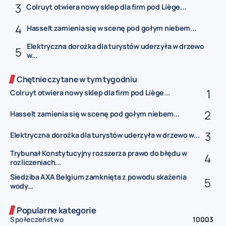
Colruyt otwiera nowy sklep dla firm pod Liège...
Hasselt zamienia się w scenę pod gołym niebem...
Elektryczna dorożka dla turystów uderzyła w drzewo
w...
Chętnie czytane w tym tygodniu
Colruyt otwiera nowy sklep dla firm pod Liège...
Hasselt zamienia się w scenę pod gołym niebem...
Elektryczna dorożka dla turystów uderzyła w drzewo w...
Trybunał Konstytucyjny rozszerza prawo do błędu w
rozliczeniach...
Siedziba AXA Belgium zamknięta z powodu skażenia
wody...
Popularne kategorie
Społeczeństwo
10003