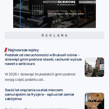
R E K L A M A
Najnowsze wpisy
Podatek od nieruchomości w Brukseli rośnie –
dziewięć gmin podnosi stawki, rachunki wyższe
nawet o setki euro
W 2026 r. dziewięć brukselskich gmin podnosi
swoją część podatku od...
Sześć lat więzienia za atak mieczem
samurajskim na fryzjera – sąd uznał zamiar
zabójstwa