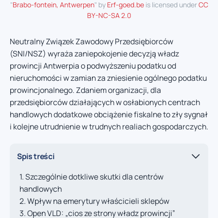
"
Brabo-fontein, Antwerpen
" by
Erf-goed.be
is licensed under
CC
BY-NC-SA 2.0
Neutralny Związek Zawodowy Przedsiębiorców
(SNI/NSZ) wyraża zaniepokojenie decyzją władz
prowincji Antwerpia o podwyższeniu podatku od
nieruchomości w zamian za zniesienie ogólnego podatku
prowincjonalnego. Zdaniem organizacji, dla
przedsiębiorców działających w osłabionych centrach
handlowych dodatkowe obciążenie fiskalne to zły sygnał
i kolejne utrudnienie w trudnych realiach gospodarczych.
Spis treści
Szczególnie dotkliwe skutki dla centrów
handlowych
Wpływ na emerytury właścicieli sklepów
Open VLD: „cios ze strony władz prowincji”