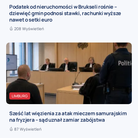
Podatek od nieruchomości w Brukseli rośnie –
dziewięć gmin podnosi stawki, rachunki wyższe
nawet o setki euro
208 Wyświetleń
LIMBURG
Sześć lat więzienia za atak mieczem samurajskim
na fryzjera – sąd uznał zamiar zabójstwa
87 Wyświetleń