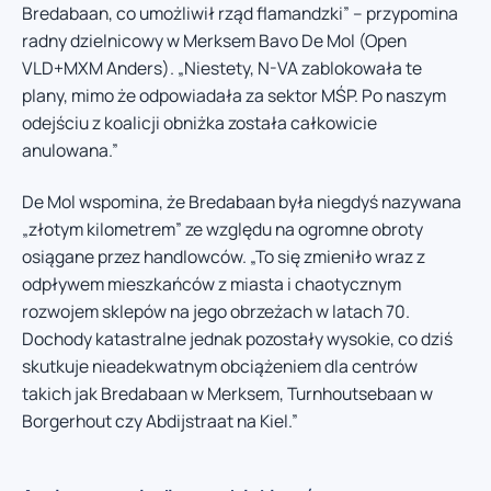
Bredabaan, co umożliwił rząd flamandzki” – przypomina
radny dzielnicowy w Merksem Bavo De Mol (Open
VLD+MXM Anders). „Niestety, N-VA zablokowała te
plany, mimo że odpowiadała za sektor MŚP. Po naszym
odejściu z koalicji obniżka została całkowicie
anulowana.”
De Mol wspomina, że Bredabaan była niegdyś nazywana
„złotym kilometrem” ze względu na ogromne obroty
osiągane przez handlowców. „To się zmieniło wraz z
odpływem mieszkańców z miasta i chaotycznym
rozwojem sklepów na jego obrzeżach w latach 70.
Dochody katastralne jednak pozostały wysokie, co dziś
skutkuje nieadekwatnym obciążeniem dla centrów
takich jak Bredabaan w Merksem, Turnhoutsebaan w
Borgerhout czy Abdijstraat na Kiel.”