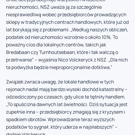
nieruchomości, NSZ uważa ją za szczególnie
niesprawiedliwą wobec przedsiębiorców prowadzących
sklepy w tradycyjnych centrach handlowych, które już od
lat borykają się z problemami. „Według naszych obliczeń,
podatek od nieruchomości wzrośnie o około 10%. To
poważny cios dla lokalnych centrów, takich jak
Bredabaan czy Turnhoutsebaan, które i tak walczą o
przetrwanie” – wyjaśnia Nico Volckeryck z NSZ. „Dla nich
ta podwyżka będzie nieproporcjonalnie dotkliwa.”
Związek zwraca uwagę, że lokale handlowe w tych
rejonach nadal mają bardzo wysoki dochód katastralny –
odziedziczony po czasach, gdy ulice te tętniły handlem.
„To spuścizna dawnych lat świetności. Dziś sytuacja jest
zupełnie inna – przedsiębiorcy zmagają się z kryzysem i
spadkiem obrotów. Wprowadzanie teraz wyższych
podatków to sygnał, który uderza w najsłabszych” –
dodaje Volckeryck.