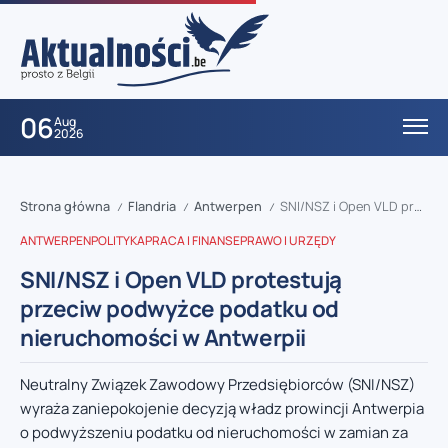
06
Aug
2026
Strona główna
Flandria
Antwerpen
SNI/NSZ i Open VLD protestują przeciw podwyżce podatku od nieruchomości w Antwerpii
/
/
/
ANTWERPEN
POLITYKA
PRACA I FINANSE
PRAWO I URZĘDY
SNI/NSZ i Open VLD protestują
przeciw podwyżce podatku od
nieruchomości w Antwerpii
Neutralny Związek Zawodowy Przedsiębiorców (SNI/NSZ)
wyraża zaniepokojenie decyzją władz prowincji Antwerpia
o podwyższeniu podatku od nieruchomości w zamian za