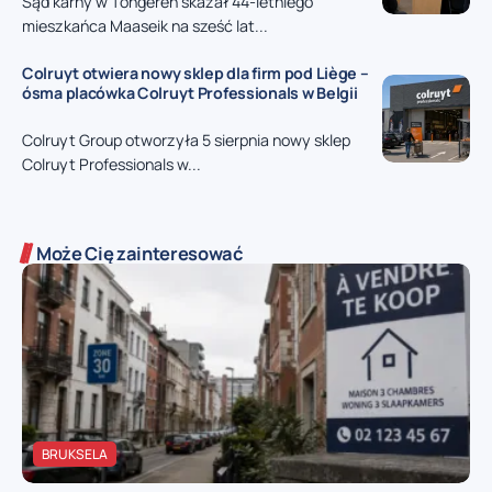
Sąd karny w Tongeren skazał 44-letniego
mieszkańca Maaseik na sześć lat...
Colruyt otwiera nowy sklep dla firm pod Liège –
ósma placówka Colruyt Professionals w Belgii
Colruyt Group otworzyła 5 sierpnia nowy sklep
Colruyt Professionals w...
Może Cię zainteresować
BRUKSELA