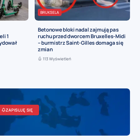
BRUKSELA
Betonowe bloki nadal zajmują pas
li 1
ruchu przed dworcem Bruxelles-Midi
cydował
– burmistrz Saint-Gilles domaga się
zmian
113 Wyświetleń
ZAPISUJĘ SIĘ