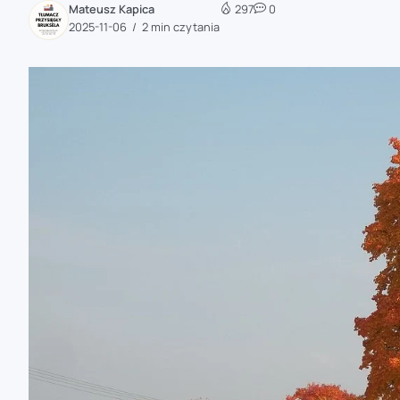
Mateusz Kapica
297
0
zaobserwuj nas
2025-11-06
2 min czytania
zaobserwuj nas
zaobserwuj nas
zaobserwuj nas