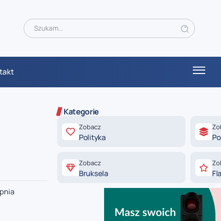
takt
Kategorie
Zobacz
Zo
Polityka
Po
Zobacz
Zo
Bruksela
Fl
opnia