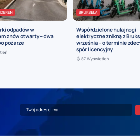
NDEREN
BRUKSELA
órki odpadów w
Współdzielone hulajnogi
m znów otwarty – dwa
elektryczne znikną z Brukse
po pożarze
września – o terminie zde
spór licencyjny
tleń
87 Wyświetleń