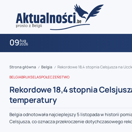
09
Aug
2026
Strona główna
Belgia
Rekordowe 18,4 stopnia Celsjusza na Uccl
/
/
BELGIA
BRUKSELA
SPOŁECZEŃSTWO
Rekordowe 18,4 stopnia Celsjusza
temperatury
zaobserwuj nas
Belgia odnotowała najcieplejszy 5 listopada w historii po
Celsjusza, co oznacza przekroczenie dotychczasowego rekor
zaobserwuj nas