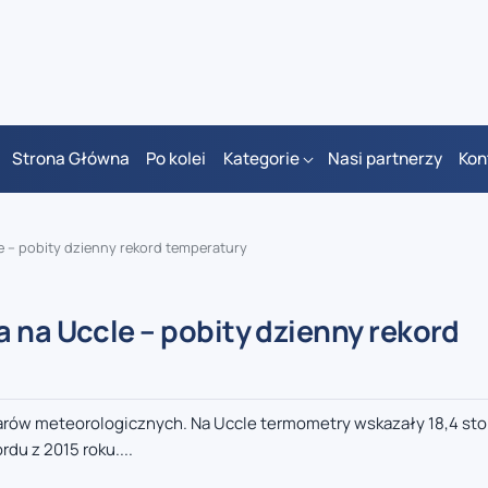
Strona Główna
Po kolei
Kategorie
Nasi partnerzy
Kon
e – pobity dzienny rekord temperatury
 na Uccle – pobity dzienny rekord
miarów meteorologicznych. Na Uccle termometry wskazały 18,4 st
du z 2015 roku....