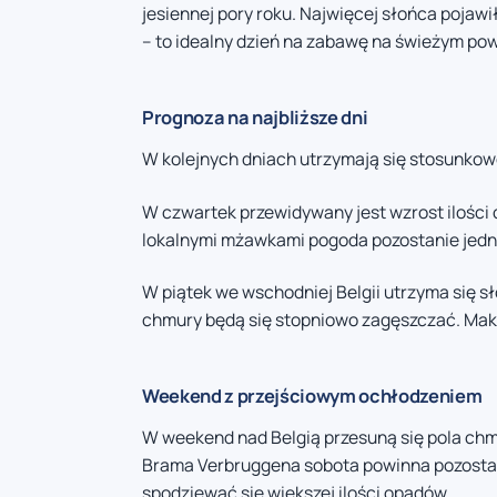
jesiennej pory roku. Najwięcej słońca pojawi
– to idealny dzień na zabawę na świeżym po
Prognoza na najbliższe dni
W kolejnych dniach utrzymają się stosunko
W czwartek przewidywany jest wzrost ilości 
lokalnymi mżawkami pogoda pozostanie jedna
W piątek we wschodniej Belgii utrzyma się 
chmury będą się stopniowo zagęszczać. Maks
Weekend z przejściowym ochłodzeniem
W weekend nad Belgią przesuną się pola chm
Brama Verbruggena sobota powinna pozostać
spodziewać się większej ilości opadów.