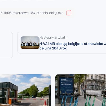
Następny artykuł
N-VA i MR blokują belgijskie stanowisko 
celu na 2040 rok