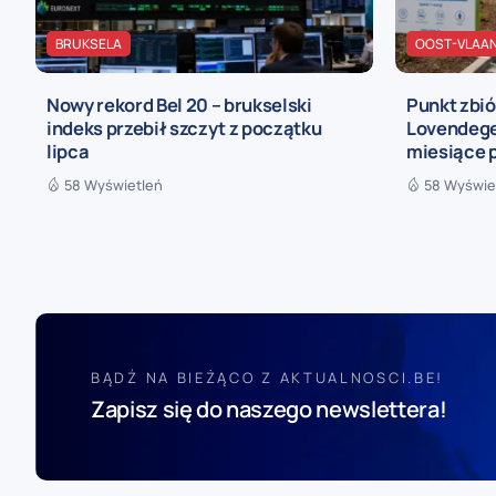
BRUKSELA
OOST-VLAA
Nowy rekord Bel 20 – brukselski
Punkt zbi
indeks przebił szczyt z początku
Lovendege
lipca
miesiące 
58 Wyświetleń
58 Wyświe
BĄDŹ NA BIEŻĄCO Z AKTUALNOSCI.BE!
Zapisz się do naszego newslettera!