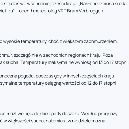
ło się dziś we wschodniej części kraju. „Nasłoneczniona środa
wietrzu” – ocenił meteorolog VRT Bram Verbruggen.
wo wysokie temperatury, choć z większym zachmurzeniem.
chmur, szczególnie w zachodnich regionach kraju. Poza
k sucha. Temperatury maksymalne wyniosą od 13 do 17 stopni.
słoneczna pogoda, podczas gdy w innych częściach kraju
ymalne temperatury osiągną wartości od 12 do 17 stopni.
ur, możliwe będą lekkie opady deszczu. Według prognozy
 w większości sucha, natomiast w niedzielę można