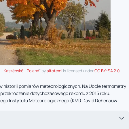
ë - Kaszëbskô - Poland
" by
altotemi
is licensed under
CC BY-SA 2.0
 w historii pomiarów meteorologicznych. Na Uccle termometry
a przekroczenie dotychczasowego rekordu z 2015 roku.
iego Instytutu Meteorologicznego (KMI) David Dehenauw.