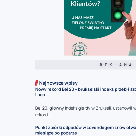
R E K L A M A
Najnowsze wpisy
Nowy rekord Bel 20 – brukselski indeks przebił sz
lipca
Bel 20, główny indeks giełdy w Brukseli, ustanowił
rekord....
Punkt zbiórki odpadów w Lovendegem znów otwa
miesiące po pożarze