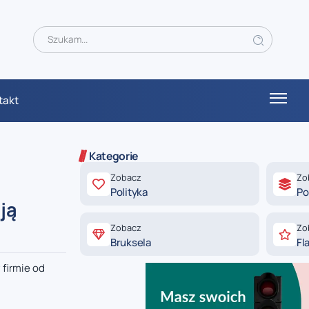
takt
Kategorie
Zobacz
Zo
Polityka
Po
ją
Zobacz
Zo
Bruksela
Fl
 firmie od