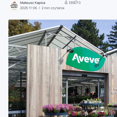
Mateusz Kapica
335
0
zaobserwuj nas
2025-11-06
2 min czytania
zaobserwuj nas
zaobserwuj nas
zaobserwuj nas