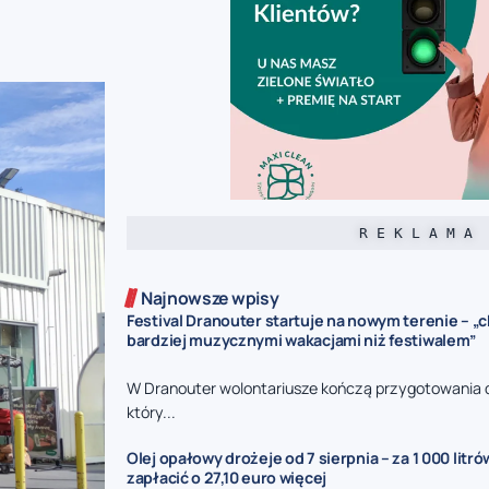
R E K L A M A
Najnowsze wpisy
Festival Dranouter startuje na nowym terenie – 
bardziej muzycznymi wakacjami niż festiwalem”
W Dranouter wolontariusze kończą przygotowania d
który...
Olej opałowy drożeje od 7 sierpnia – za 1 000 litr
zapłacić o 27,10 euro więcej