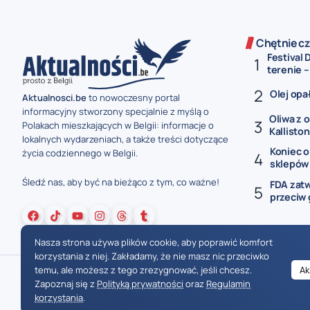
Chętnie cz
Festival
terenie –
Olej opał
Aktualnosci.be
to nowoczesny portal
informacyjny stworzony specjalnie z myślą o
Oliwa z o
Polakach mieszkających w Belgii: informacje o
Kalliston.
lokalnych wydarzeniach, a także treści dotyczące
Koniec 
życia codziennego w Belgii.
sklepów w
Śledź nas, aby być na bieżąco z tym, co ważne!
FDA zat
przeciw g
Nasza strona używa plików cookie, aby poprawić komfort
korzystania z niej. Zakładamy, że nie masz nic przeciwko
temu, ale możesz z tego zrezygnować, jeśli chcesz.
Ak
Zapoznaj się z
Polityką prywatności
oraz
Regulamin
korzystania
.
Wiadomości Belgia
Wydarzenia Belgia
Informacje Belgia
Nowinki Belgia
Nowości Belgia
Co w Belgii
Aktualności Belgia | Wiadomości z Belgii | Informacje dla mieszkańców Belgii | Życie w Belgii | Praca w Belgii | Prawo i przepisy w Belgii | Wydarzenia lokalne Belgia | Edukacja w Belgii | Porady dla rezydentów Belgii | Codzienne życie w Belgii | Polonia w Belgii | Aktualności społeczno-polityczne | Przewodnik dla imigrantów w Belgii | Gospodarka Belgii | Kultura i tradyc