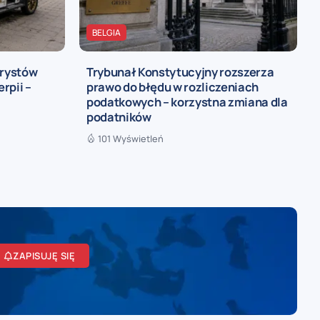
BELGIA
urystów
Trybunał Konstytucyjny rozszerza
rpii –
prawo do błędu w rozliczeniach
podatkowych – korzystna zmiana dla
podatników
101 Wyświetleń
ZAPISUJĘ SIĘ