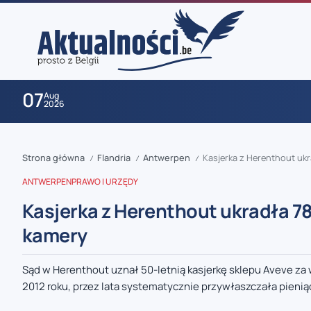
07
Aug
2026
Strona główna
Flandria
Antwerpen
Kasjerka z Herenthout ukr
/
/
/
ANTWERPEN
PRAWO I URZĘDY
Kasjerka z Herenthout ukradła 78
kamery
zaobserwuj nas
Sąd w Herenthout uznał 50-letnią kasjerkę sklepu Aveve za w
2012 roku, przez lata systematycznie przywłaszczała pieniąd
zaobserwuj nas