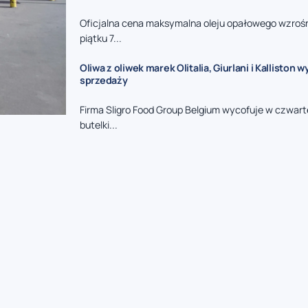
Oficjalna cena maksymalna oleju opałowego wzrośni
piątku 7...
Oliwa z oliwek marek Olitalia, Giurlani i Kalliston 
sprzedaży
Firma Sligro Food Group Belgium wycofuje w czwart
butelki...