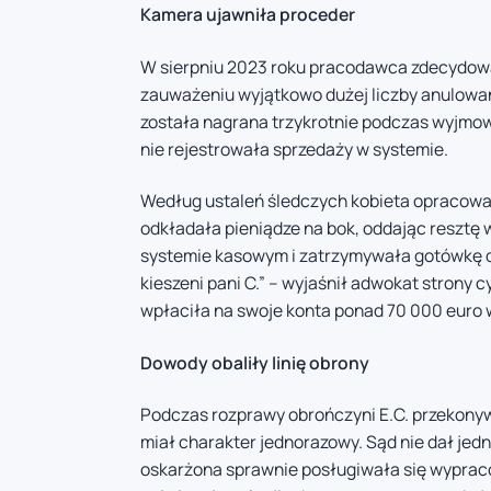
Kamera ujawniła proceder
W sierpniu 2023 roku pracodawca zdecydow
zauważeniu wyjątkowo dużej liczby anulowany
została nagrana trzykrotnie podczas wyjmow
nie rejestrowała sprzedaży w systemie.
Według ustaleń śledczych kobieta opracował
odkładała pieniądze na bok, oddając resztę
systemie kasowym i zatrzymywała gotówkę dla
kieszeni pani C.” – wyjaśnił adwokat strony c
wpłaciła na swoje konta ponad 70 000 euro
Dowody obaliły linię obrony
Podczas rozprawy obrończyni E.C. przekonywa
miał charakter jednorazowy. Sąd nie dał jed
oskarżona sprawnie posługiwała się wyprac