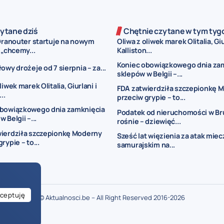
ytane dziś
Chętnie czytane w tym tyg
 Dranouter startuje na nowym
Oliwa z oliwek marek Olitalia, Giu
 „chcemy...
Kalliston...
Koniec obowiązkowego dnia za
owy drożeje od 7 sierpnia – za...
sklepów w Belgii –...
liwek marek Olitalia, Giurlani i
FDA zatwierdziła szczepionkę 
..
przeciw grypie – to...
obowiązkowego dnia zamknięcia
Podatek od nieruchomości w Br
 Belgii –...
rośnie – dziewięć...
wierdziła szczepionkę Moderny
Sześć lat więzienia za atak mie
rypie – to...
samurajskim na...
ceptuję
© Aktualnosci.be – All Right Reserved 2016-2026
ogłoszenia Belgia
ogłoszenia dla Polaków w Belgii
drobne ogłoszenia Bel
je w Belgii