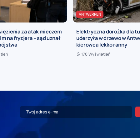
ANTWERPEN
więzienia za atak mieczem
Elektryczna dorożka dla t
m na fryzjera – sąd uznał
uderzyła w drzewo w Antwe
bójstwa
kierowca lekko ranny
tleń
170 Wyświetleń