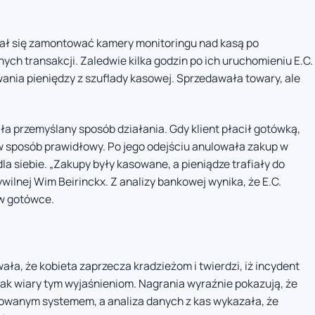
ał się zamontować kamery monitoringu nad kasą po
ch transakcji. Zaledwie kilka godzin po ich uruchomieniu E.C.
ania pieniędzy z szuflady kasowej. Sprzedawała towary, ale
a przemyślany sposób działania. Gdy klient płacił gotówką,
 w sposób prawidłowy. Po jego odejściu anulowała zakup w
 siebie. „Zakupy były kasowane, a pieniądze trafiały do
ywilnej Wim Beirinckx. Z analizy bankowej wynika, że E.C.
 w gotówce.
ła, że kobieta zaprzecza kradzieżom i twierdzi, iż incydent
nak wiary tym wyjaśnieniom. Nagrania wyraźnie pokazują, że
owanym systemem, a analiza danych z kas wykazała, że