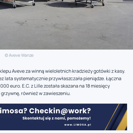
© Aveve Wanze
klepu Aveve za winną wieloletnich kradzieży gotówki z kasy.
rzez lata systematycznie przywłaszczała pieniądze. Łączna
00 euro. E.C. z Lille została skazana na 18 miesięcy
 grzywnę, również w zawieszeniu.