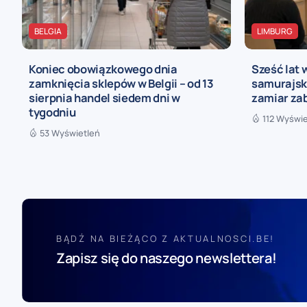
BELGIA
LIMBURG
Koniec obowiązkowego dnia
Sześć lat 
zamknięcia sklepów w Belgii – od 13
samurajski
sierpnia handel siedem dni w
zamiar za
tygodniu
112 Wyświe
53 Wyświetleń
BĄDŹ NA BIEŻĄCO Z AKTUALNOSCI.BE!
Zapisz się do naszego newslettera!