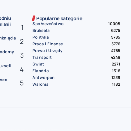
odniu
Popularne kategorie
Społeczeństwo
10005
rlani i
Bruksela
6275
Polityka
5785
mknięcia
Praca i Finanse
5776
Prawo i Urzędy
4765
Moderny
Transport
4249
Świat
2271
ukseli
Flandria
1316
Antwerpen
1239
czem
Walonia
1182
gia
darmowe ogłoszenia Belgia
praca Belgia
praca od zaraz Belgia
oferty pracy Belgia
mieszkanie do wynajęcia Belgia
pokój do wynajęcia Belgia
wynajem Belgia
bus Belgia Polska
paczki Belgia Polska
przeprowadzki Belgia
sprzedam auto Belgia
samochód na sprzedaż Belgia
usługi remontowe Belgia
hydraulik Belgia
elektryk Belgia | sprzątanie Belgia
tłumacz przysięgły Belgia
księgowość Belgia