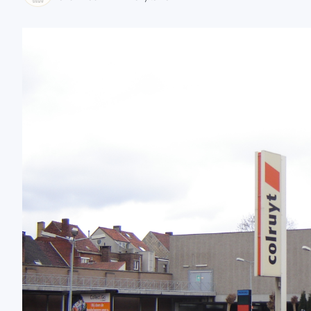
zaobserwuj nas
zaobserwuj nas
zaobserwuj nas
zaobserwuj nas