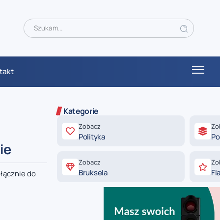
takt
Kategorie
Zobacz
Zo
Polityka
Po
ie
Zobacz
Zo
Bruksela
Fl
łącznie do