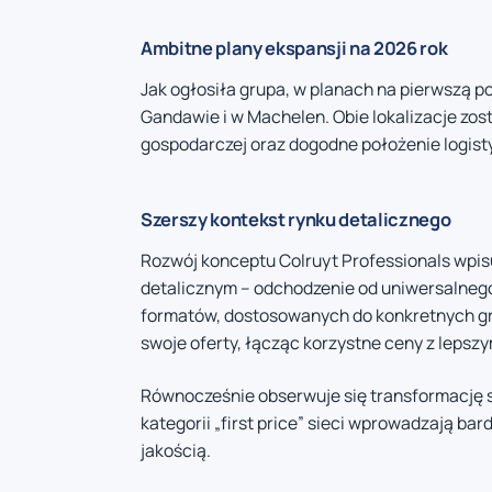
Ambitne plany ekspansji na 2026 rok
Jak ogłosiła grupa, w planach na pierwszą p
Gandawie i w Machelen. Obie lokalizacje zos
gospodarczej oraz dogodne położenie logist
Szerszy kontekst rynku detalicznego
Rozwój konceptu Colruyt Professionals wpis
detalicznym – odchodzenie od uniwersalnego
formatów, dostosowanych do konkretnych gru
swoje oferty, łącząc korzystne ceny z lep
Równocześnie obserwuje się transformację s
kategorii „first price” sieci wprowadzają ba
jakością.