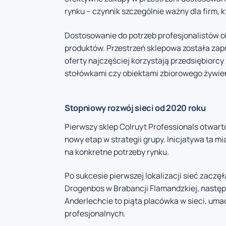
rynku – czynnik szczególnie ważny dla firm,
Dostosowanie do potrzeb profesjonalistów o
produktów. Przestrzeń sklepowa została zapr
oferty najczęściej korzystają przedsiębiorc
stołówkami czy obiektami zbiorowego żywie
Stopniowy rozwój sieci od 2020 roku
Pierwszy sklep Colruyt Professionals otwar
nowy etap w strategii grupy. Inicjatywa ta m
na konkretne potrzeby rynku.
Po sukcesie pierwszej lokalizacji sieć zaczę
Drogenbos w Brabancji Flamandzkiej, następn
Anderlechcie to piąta placówka w sieci, um
profesjonalnych.