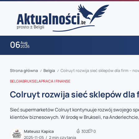
06
Aug
2026
Strona główna
Belgia
Colruyt rozwija sieć sklepów dla firm – n
/
/
BELGIA
BRUKSELA
PRACA I FINANSE
Colruyt rozwija sieć sklepów dla
Sieć supermarketów Colruyt kontynuuje rozwój swojego spe
zaobserwuj nas
klientów biznesowych. W środę w Brukseli, na Anderlechcie,
zaobserwuj nas
Mateusz Kapica
302
0
2025-11-05
2 min czytania