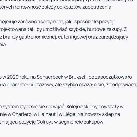
 których rentowność zależy od kosztów zaopatrzenia.
bejmuje zarówno asortyment, jak i sposób ekspozycji
ojektowana tak, by umożliwiać szybkie, hurtowe zakupy. Z
y z branży gastronomicznej, cateringowej oraz zarządzający
nia.
to w 2020 roku na Schaerbeek w Brukseli, co zapoczątkowało
iała charakter pilotażowy, ale szybko okazało się, że odpowiada
ła systematycznie się rozwijać. Kolejne sklepy powstały w
ie w Charleroi w Hainaut i w Liège. Najnowszy sklep na
acniająca pozycję Colruyt w segmencie zakupów