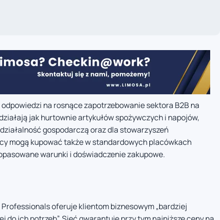
w odpowiedzi na rosnące zapotrzebowanie sektora B2B na
działają jak hurtownie artykułów spożywczych i napojów,
działalność gospodarczą oraz dla stowarzyszeń
orcy mogą kupować także w standardowych placówkach
 dopasowane warunki i doświadczenie zakupowe.
t Professionals oferuje klientom biznesowym „bardziej
 do ich potrzeb”. Sieć gwarantuje przy tym najniższe ceny na