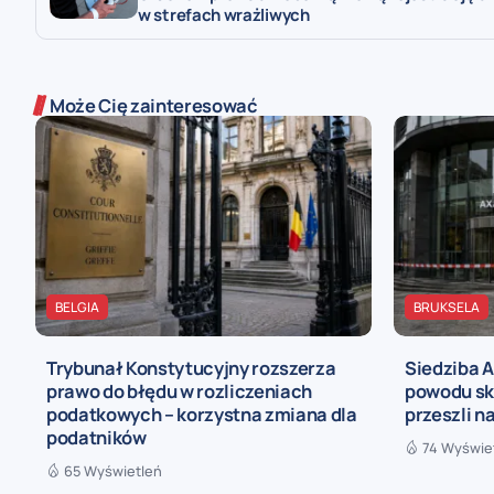
w strefach wrażliwych
Może Cię zainteresować
BELGIA
BRUKSELA
Trybunał Konstytucyjny rozszerza
Siedziba 
prawo do błędu w rozliczeniach
powodu sk
podatkowych – korzystna zmiana dla
przeszli n
podatników
74 Wyświe
65 Wyświetleń