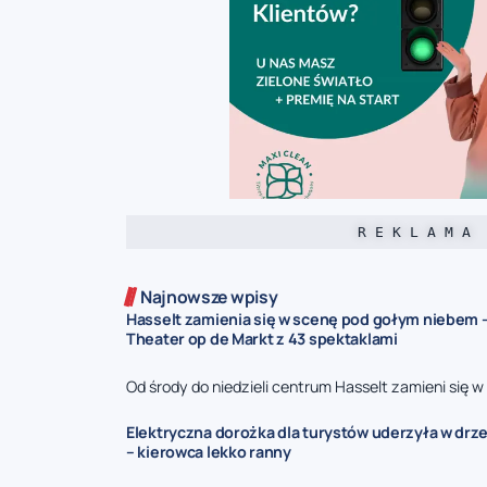
R E K L A M A
Najnowsze wpisy
Hasselt zamienia się w scenę pod gołym niebem –
Theater op de Markt z 43 spektaklami
Od środy do niedzieli centrum Hasselt zamieni się w 
Elektryczna dorożka dla turystów uderzyła w drz
– kierowca lekko ranny