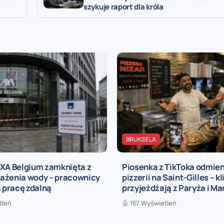
szykuje raport dla króla
BRUKSELA
AXA Belgium zamknięta z
Piosenka z TikToka odmien
ażenia wody – pracownicy
pizzerii na Saint-Gilles – kl
a pracę zdalną
przyjeżdżają z Paryża i Mar
tleń
157 Wyświetleń